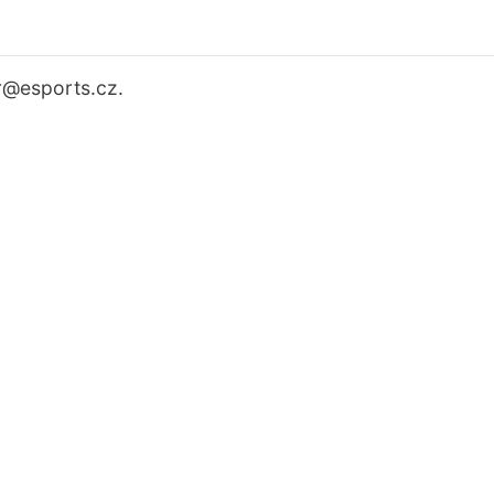
r
@esports.cz.