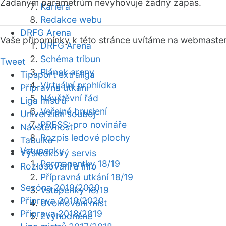
Zadaným parametrům nevyhovuje žádný zápas.
Kariéra
Redakce webu
DRFG Arena
Vaše připomínky k této stránce uvítáme na webmaste
DRFG Arena
Schéma tribun
Tweet
Plánek areny
Tipsport extraliga
Virtuální prohlídka
Přípravná utkání
Návštěvní řád
Liga mistrů
Veřejné bruslení
Univerzitní souboj
PRESS: pro novináře
Návštěvnost
Rozpis ledové plochy
Tabulka
Vstupenky
Výsledkový servis
Permanentky 18/19
Rozlosování a info
Přípravná utkání 18/19
Sezóna 2019/2020
Vstupenky 18/19
Příprava 2019/2020
Uvolňování míst
Příprava 2018/2019
Zvýhodněné