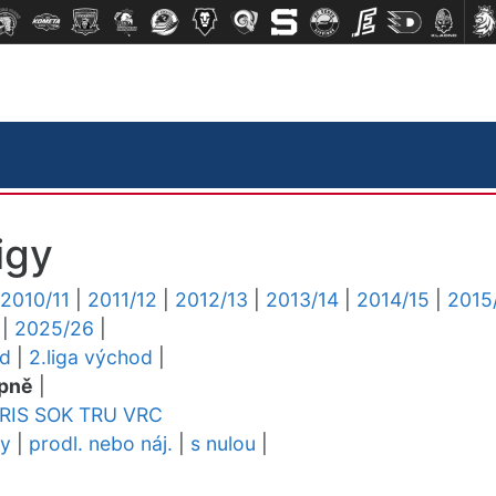
igy
2010/11
|
2011/12
|
2012/13
|
2013/14
|
2014/15
|
2015
|
2025/26
|
ed
|
2.liga východ
|
pně
|
RIS
SOK
TRU
VRC
dy
|
prodl. nebo náj.
|
s nulou
|