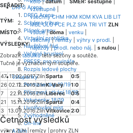
kolo
|
datum
|
SMĚR:
sestupně
|
SEŘADIT:
DRFG Arena
vzestupně
|
DRFG Arena
všechny
CHM
HKM
KOM
KVA
LIB
LIT
TÝM:
Schéma tribun
MBL
OLO
PCE
PLZ
SPA
TRI
VIT
ZLN
Plánek areny
MÍSTO:
všude
|
doma
|
venku
|
Virtuální prohlídka
všechny
|
remízy
|
výhry v prodl.
|
VÝSLEDKY:
Návštěvní řád
nájezdy
|
prodl. nebo náj.
|
s nulou
|
Veřejné bruslení
Zobrazit
tabulku
této sezóny a soutěže.
PRESS: pro novináře
Tučně je vyznačen tým soupeře.
Rozpis ledové plochy
47
17.02.2017
Zlín
Sparta
0:5
Vstupenky
Permanentky 18/19
26
02.12.2016
Zlín
K. Vary
1:0
Přípravná utkání 18/19
7
22.11.2016
Zlín
Liberec
0:5
Vstupenky 18/19
21
15.11.2016
Zlín
Sparta
0:4
Uvolňování míst
3
13.09.2016
Zlín
Vítkovice
2:0
Zvýhodněné
Četnost výsledků
On-line
výhry ZLN |
remízy |
prohry ZLN
A-tým