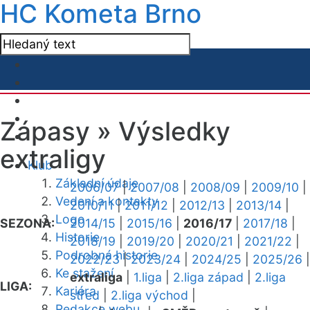
HC Kometa Brno
Zápasy »
Výsledky
extraligy
Klub
Základní údaje
2006/07
|
2007/08
|
2008/09
|
2009/10
|
Vedení a kontakty
2010/11
|
2011/12
|
2012/13
|
2013/14
|
Logo
SEZONA:
2014/15
|
2015/16
|
2016/17
|
2017/18
|
Historie
2018/19
|
2019/20
|
2020/21
|
2021/22
|
Podrobná historie
2022/23
|
2023/24
|
2024/25
|
2025/26
|
Ke stažení
extraliga
|
1.liga
|
2.liga západ
|
2.liga
LIGA:
Kariéra
střed
|
2.liga východ
|
Redakce webu