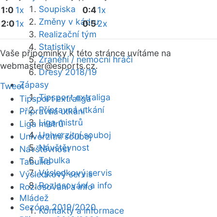
Soupiska
1:0
1x
0:4
1x
Změny v kádru
2:0
1x
0:5
2x
Realizační tým
Statistiky
Vaše připomínky k této stránce uvítáme na
Zranění / nemocní hráči
webmaster
@esports.cz.
Dresy 2018/19
Zápasy
Tweet
Tipsport extraliga
Tipsport extraliga
Přípravná utkání
Přípravná utkání
Liga mistrů
Liga mistrů
Univerzitní souboj
Univerzitní souboj
Návštěvnost
Návštěvnost
Tabulka
Tabulka
Výsledkový servis
Výsledkový servis
Rozlosování a info
Rozlosování a info
Mládež
Sezóna 2019/2020
Kontakty a informace