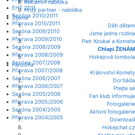
Reklamní nabídka
EHT 2011
Hrdý partner - nabídka
Sezóna 2010/2011
Žijeme
Příprava 2010/2011
Děti dětem
Sezóna 2009/2010
Jsme jedna rodina
Příprava 2009/2010
Petr Koukal a Kometa
Sezóna 2008/2009
Chlapi ŽENÁM
Příprava 2008/2009
Hokejová tombola
Sezóna 2007/2008
Fanzóna
Příprava 2007/2008
Království Komety
Sezóna 2006/2007
Dortiáda
Příprava 2006/2007
Ptejte se
Sezóna 2005/2006
Fan klub informuje
Příprava 2005/2006
Fotogalerie
Sezóna 2004/2005
Aktivní fotogalerie
Příprava 2004/2005
Download
Hokejchat.cz