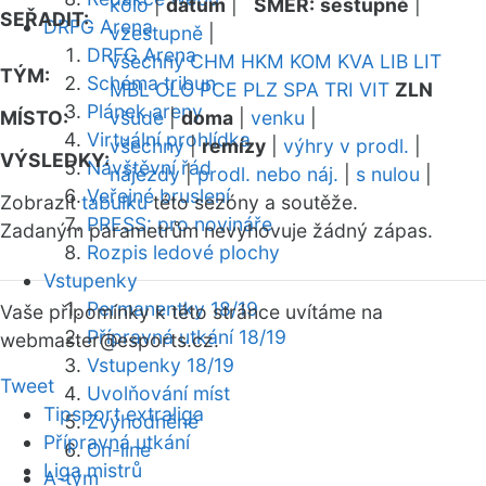
kolo
|
datum
|
SMĚR:
sestupně
|
SEŘADIT:
DRFG Arena
vzestupně
|
DRFG Arena
všechny
CHM
HKM
KOM
KVA
LIB
LIT
TÝM:
Schéma tribun
MBL
OLO
PCE
PLZ
SPA
TRI
VIT
ZLN
Plánek areny
MÍSTO:
všude
|
doma
|
venku
|
Virtuální prohlídka
všechny
|
remízy
|
výhry v prodl.
|
VÝSLEDKY:
Návštěvní řád
nájezdy
|
prodl. nebo náj.
|
s nulou
|
Veřejné bruslení
Zobrazit
tabulku
této sezóny a soutěže.
PRESS: pro novináře
Zadaným parametrům nevyhovuje žádný zápas.
Rozpis ledové plochy
Vstupenky
Permanentky 18/19
Vaše připomínky k této stránce uvítáme na
Přípravná utkání 18/19
webmaster
@esports.cz.
Vstupenky 18/19
Tweet
Uvolňování míst
Tipsport extraliga
Zvýhodněné
Přípravná utkání
On-line
Liga mistrů
A-tým