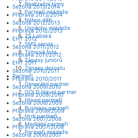
Realizační týmy
Sezóna 2013/2014
Partneři mládeže
Příprava 2013/2014
Nábor dětí
Sezóna 2012/2013
Úspěchy mládeže
Příprava 2012/2013
ZŠ Labská
EHT 2012
SMS servis
Sezóna 2011/2012
Týmová fota
Příprava 2011/2012
Zápasy juniorů
EHT 2011
Zápasy dorostu
Sezóna 2010/2011
Partneři
Příprava 2010/2011
Generální partner
Sezóna 2009/2010
GOLD hlavní partner
Příprava 2009/2010
Hlavní partneři
Sezóna 2008/2009
Business partneři
Příprava 2008/2009
Hrdí partneři
Sezóna 2007/2008
Mediální partneři
Příprava 2007/2008
Partneři mládeže
Sezóna 2006/2007