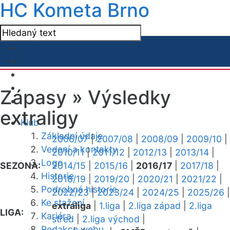
HC Kometa Brno
Zápasy »
Výsledky
extraligy
Klub
Základní údaje
2006/07
|
2007/08
|
2008/09
|
2009/10
|
Vedení a kontakty
2010/11
|
2011/12
|
2012/13
|
2013/14
|
Logo
SEZONA:
2014/15
|
2015/16
|
2016/17
|
2017/18
|
Historie
2018/19
|
2019/20
|
2020/21
|
2021/22
|
Podrobná historie
2022/23
|
2023/24
|
2024/25
|
2025/26
|
Ke stažení
extraliga
|
1.liga
|
2.liga západ
|
2.liga
LIGA:
Kariéra
střed
|
2.liga východ
|
Redakce webu