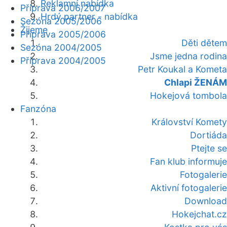
Reklamní nabídka
Příprava 2006/2007
Hrdý partner - nabídka
Sezóna 2005/2006
Žijeme
Příprava 2005/2006
Děti dětem
Sezóna 2004/2005
Jsme jedna rodina
Příprava 2004/2005
Petr Koukal a Kometa
Chlapi ŽENÁM
Hokejová tombola
Fanzóna
Království Komety
Dortiáda
Ptejte se
Fan klub informuje
Fotogalerie
Aktivní fotogalerie
Download
Hokejchat.cz