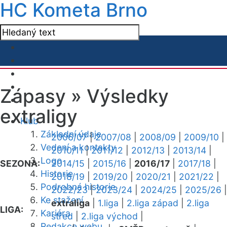
HC Kometa Brno
Zápasy »
Výsledky
extraligy
Klub
Základní údaje
2006/07
|
2007/08
|
2008/09
|
2009/10
|
Vedení a kontakty
2010/11
|
2011/12
|
2012/13
|
2013/14
|
Logo
SEZONA:
2014/15
|
2015/16
|
2016/17
|
2017/18
|
Historie
2018/19
|
2019/20
|
2020/21
|
2021/22
|
Podrobná historie
2022/23
|
2023/24
|
2024/25
|
2025/26
|
Ke stažení
extraliga
|
1.liga
|
2.liga západ
|
2.liga
LIGA:
Kariéra
střed
|
2.liga východ
|
Redakce webu