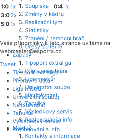
Soupiska
1:0
1x
0:4
1x
Změny v kádru
3:0
2x
Realizační tým
5:0
1x
Statistiky
Zranění / nemocní hráči
Vaše připomínky k této stránce uvítáme na
Dresy 2018/19
webmaster
@esports.cz.
Zápasy
Tipsport extraliga
Tweet
Přípravná utkání
Tipsport extraliga
Liga mistrů
Přípravná utkání
Univerzitní souboj
Liga mistrů
Návštěvnost
Univerzitní souboj
Tabulka
Návštěvnost
Výsledkový servis
Tabulka
Rozlosování a info
Výsledkový servis
Mládež
Rozlosování a info
Kontakty a informace