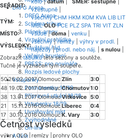
kolo
|
datum
|
SMĚR:
sestupně
|
SEŘADIT:
DRFG Arena
vzestupně
|
DRFG Arena
všechny
CHM
HKM
KOM
KVA
LIB
LIT
TÝM:
Schéma tribun
MBL
OLO
PCE
PLZ
SPA
TRI
VIT
ZLN
Plánek areny
MÍSTO:
všude
|
doma
|
venku
|
Virtuální prohlídka
všechny
|
remízy
|
výhry v prodl.
|
VÝSLEDKY:
Návštěvní řád
nájezdy
|
prodl. nebo náj.
|
s nulou
|
Veřejné bruslení
Zobrazit
tabulku
této sezóny a soutěže.
PRESS: pro novináře
Tučně je vyznačen tým soupeře.
Rozpis ledové plochy
50
26.02.2017
Olomouc
Zlín
3:0
Vstupenky
Permanentky 18/19
48
19.02.2017
Olomouc
Chomutov
1:0
Přípravná utkání 18/19
38
13.01.2017
Olomouc
Vítkovice
5:0
Vstupenky 18/19
21
15.11.2016
Olomouc
Liberec
0:4
Uvolňování míst
17
30.10.2016
Olomouc
K. Vary
3:0
Zvýhodněné
Četnost výsledků
On-line
výhry OLO |
remízy |
prohry OLO
A-tým