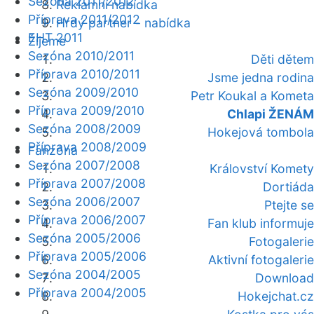
Sezóna 2011/2012
Reklamní nabídka
Příprava 2011/2012
Hrdý partner - nabídka
EHT 2011
Žijeme
Sezóna 2010/2011
Děti dětem
Příprava 2010/2011
Jsme jedna rodina
Sezóna 2009/2010
Petr Koukal a Kometa
Příprava 2009/2010
Chlapi ŽENÁM
Sezóna 2008/2009
Hokejová tombola
Příprava 2008/2009
Fanzóna
Sezóna 2007/2008
Království Komety
Příprava 2007/2008
Dortiáda
Sezóna 2006/2007
Ptejte se
Příprava 2006/2007
Fan klub informuje
Sezóna 2005/2006
Fotogalerie
Příprava 2005/2006
Aktivní fotogalerie
Sezóna 2004/2005
Download
Příprava 2004/2005
Hokejchat.cz