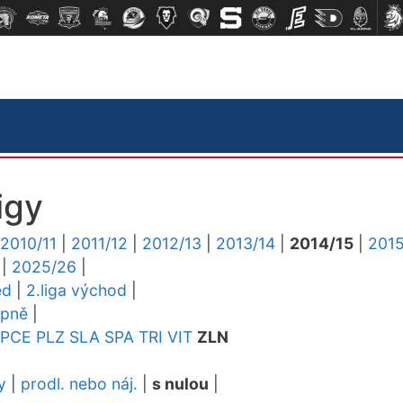
igy
2010/11
|
2011/12
|
2012/13
|
2013/14
|
2014/15
|
2015
|
2025/26
|
ed
|
2.liga východ
|
upně
|
PCE
PLZ
SLA
SPA
TRI
VIT
ZLN
y
|
prodl. nebo náj.
|
s nulou
|