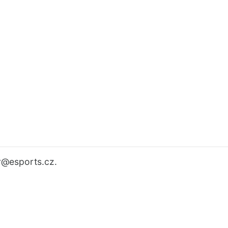
r
@esports.cz.