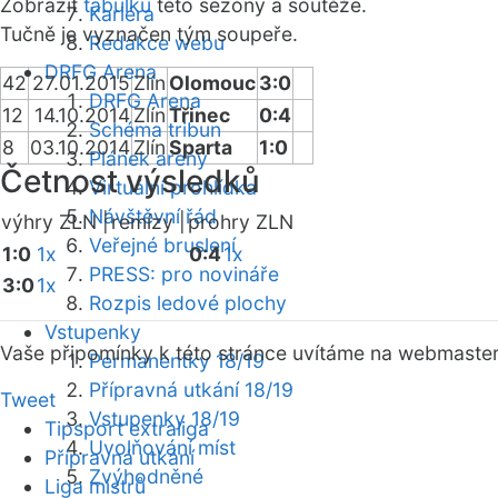
Zobrazit
tabulku
této sezóny a soutěže.
Kariéra
Tučně je vyznačen tým soupeře.
Redakce webu
DRFG Arena
42
27.01.2015
Zlín
Olomouc
3:0
DRFG Arena
12
14.10.2014
Zlín
Třinec
0:4
Schéma tribun
8
03.10.2014
Zlín
Sparta
1:0
Plánek areny
Četnost výsledků
Virtuální prohlídka
Návštěvní řád
výhry ZLN |
remízy |
prohry ZLN
Veřejné bruslení
1:0
1x
0:4
1x
PRESS: pro novináře
3:0
1x
Rozpis ledové plochy
Vstupenky
Vaše připomínky k této stránce uvítáme na webmaste
Permanentky 18/19
Přípravná utkání 18/19
Tweet
Vstupenky 18/19
Tipsport extraliga
Uvolňování míst
Přípravná utkání
Zvýhodněné
Liga mistrů