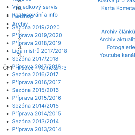
Kostka pro vás
Výsledkový servis
Karta Kometa
Rozlosování a info
Fanshop
Archiv
Sezóna 2019/2020
Archiv článků
Příprava 2019/2020
Archiv aktualit
Příprava 2018/2019
Fotogalerie
Liga mistrů 2017/2018
Youtube kanál
Sezóna 2017/2018
Příprava 2017/2018
ČF1:
Hradec - Kometa 1:3
Sezóna 2016/2017
Příprava 2016/2017
Sezóna 2015/2016
Příprava 2015/2016
Sezóna 2014/2015
Příprava 2014/2015
Sezóna 2013/2014
Příprava 2013/2014