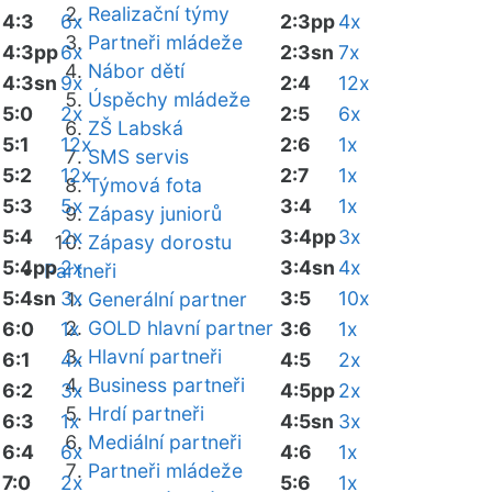
Realizační týmy
4:3
6x
2:3pp
4x
Partneři mládeže
4:3pp
6x
2:3sn
7x
Nábor dětí
4:3sn
9x
2:4
12x
Úspěchy mládeže
5:0
2x
2:5
6x
ZŠ Labská
5:1
12x
2:6
1x
SMS servis
5:2
12x
2:7
1x
Týmová fota
5:3
5x
3:4
1x
Zápasy juniorů
5:4
2x
3:4pp
3x
Zápasy dorostu
5:4pp
2x
3:4sn
4x
Partneři
5:4sn
3x
3:5
10x
Generální partner
GOLD hlavní partner
6:0
1x
3:6
1x
Hlavní partneři
6:1
4x
4:5
2x
Business partneři
6:2
3x
4:5pp
2x
Hrdí partneři
6:3
1x
4:5sn
3x
Mediální partneři
6:4
6x
4:6
1x
Partneři mládeže
7:0
2x
5:6
1x