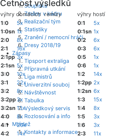
Četnost výsledků
Soupiska
Změny v kádru
výhry domácích
remízy
výhry hostí
Realizační tým
1:0
5x
0:1
5x
Statistiky
1:0sn
1x
0:1sn
1x
Zranění / nemocní hráči
2:0
8x
0:2
6x
Dresy 2018/19
2:1
16x
0:3
6x
Zápasy
2:1pp
3x
0:5
1x
Tipsport extraliga
2:1sn
5x
0:6
1x
Přípravná utkání
3:0
10x
1:2
14x
Liga mistrů
3:1
22x
1:2pp
2x
Univerzitní souboj
3:2
8x
1:2sn
6x
Návštěvnost
3:2pp
3x
1:3
15x
Tabulka
3:2sn
13x
1:4
8x
Výsledkový servis
Rozlosování a info
4:0
8x
1:5
3x
Mládež
4:1
20x
1:6
3x
Kontakty a informace
4:2
14x
2:3
11x