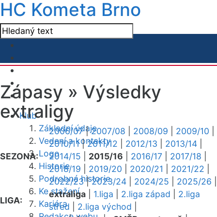
HC Kometa Brno
Zápasy »
Výsledky
extraligy
Klub
Základní údaje
2006/07
|
2007/08
|
2008/09
|
2009/10
|
Vedení a kontakty
2010/11
|
2011/12
|
2012/13
|
2013/14
|
Logo
SEZONA:
2014/15
|
2015/16
|
2016/17
|
2017/18
|
Historie
2018/19
|
2019/20
|
2020/21
|
2021/22
|
Podrobná historie
2022/23
|
2023/24
|
2024/25
|
2025/26
|
Ke stažení
extraliga
|
1.liga
|
2.liga západ
|
2.liga
LIGA:
Kariéra
střed
|
2.liga východ
|
Redakce webu