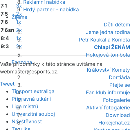
Reklamní nabídka
7:1
3x
Hrdý partner - nabídka
7:5
2x
Žijeme
7:6
1x
Děti dětem
7:6sn
2x
Jsme jedna rodina
8:4
1x
Petr Koukal a Kometa
9:3
2x
Chlapi ŽENÁM
Hokejová tombola
Fanzóna
Vaše připomínky k této stránce uvítáme na
Království Komety
webmaster
@esports.cz.
Dortiáda
Tweet
Ptejte se
Tipsport extraliga
Fan klub informuje
Přípravná utkání
Fotogalerie
Liga mistrů
Aktivní fotogalerie
Univerzitní souboj
Download
Návštěvnost
Hokejchat.cz
Tabulka