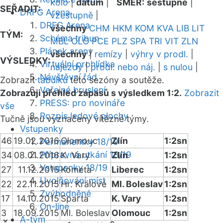
kolo
|
datum
|
SMĚR:
sestupně
|
SEŘADIT:
DRFG Arena
vzestupně
|
DRFG Arena
všechny
CHM
HKM
KOM
KVA
LIB
LIT
TÝM:
Schéma tribun
MBL
OLO
PCE
PLZ
SPA
TRI
VIT
ZLN
Plánek areny
všechny
|
remízy
|
výhry v prodl.
|
VÝSLEDKY:
Virtuální prohlídka
nájezdy
|
prodl. nebo náj.
|
s nulou
|
Návštěvní řád
Zobrazit
tabulku
této sezóny a soutěže.
Veřejné bruslení
Zobrazuji přehled zápasů s výsledkem 1:2.
Zobrazit
PRESS: pro novináře
vše
Rozpis ledové plochy
Tučně jsou vyznačeny vítězné týmy.
Vstupenky
46
19.02.2016
Olomouc
Zlín
1:2sn
Permanentky 18/19
Přípravná utkání 18/19
34
08.01.2016
K. Vary
Zlín
1:2sn
Vstupenky 18/19
27
11.12.2015
Kometa
Liberec
1:2sn
Uvolňování míst
22
22.11.2015
Hr. Králové
Ml. Boleslav
1:2sn
Zvýhodněné
17
14.10.2015
Sparta
K. Vary
1:2sn
On-line
3
18.09.2015
Ml. Boleslav
Olomouc
1:2sn
A-tým