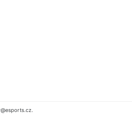
r
@esports.cz.