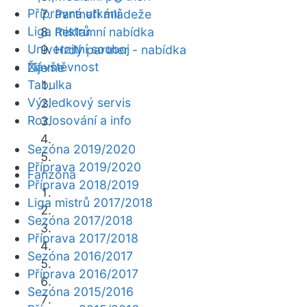
Přípravná utkání
Partneři mládeže
Liga mistrů
Reklamní nabídka
Univerzitní souboj
Hrdý partner - nabídka
Návštěvnost
Žijeme
Tabulka
Výsledkový servis
Rozlosování a info
Sezóna 2019/2020
Příprava 2019/2020
Fanzóna
Příprava 2018/2019
Liga mistrů 2017/2018
Sezóna 2017/2018
Příprava 2017/2018
Sezóna 2016/2017
Příprava 2016/2017
Sezóna 2015/2016