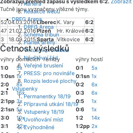
Zobrazuji přehled zápasů s výsledkem 6:2.
Zobrazit
Kariéra
Tučně jsou vyznačeny vítězné týmy.
Redakce webu
DRFG Arena
52
04.03.2016
Liberec
K. Vary
6:2
DRFG Arena
47
21.02.2016
Plzeň
Hr. Králové
6:2
Schéma tribun
3
18.09.2015
Sparta
Vítkovice
6:2
Plánek areny
Četnost výsledků
Virtuální prohlídka
Návštěvní řád
výhry domácích
remízy
výhry hostí
Veřejné bruslení
1:0
5x
0:1
5x
PRESS: pro novináře
1:0sn
1x
0:1sn
1x
Rozpis ledové plochy
2:0
8x
0:2
6x
Vstupenky
2:1
16x
0:3
6x
Permanentky 18/19
2:1pp
3x
0:5
1x
Přípravná utkání 18/19
2:1sn
5x
0:6
1x
Vstupenky 18/19
3:0
10x
1:2
14x
Uvolňování míst
3:1
22x
1:2pp
2x
Zvýhodněné