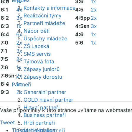
Mládež
6:0
1x
3:6
1x
Kontakty a informace
6:1
4x
4:5
2x
Realizační týmy
6:2
3x
4:5pp
2x
Partneři mládeže
6:3
1x
4:5sn
3x
Nábor dětí
6:4
6x
4:6
1x
Úspěchy mládeže
7:0
2x
5:6
1x
ZŠ Labská
7:1
3x
SMS servis
7:5
2x
Týmová fota
7:6
1x
Zápasy juniorů
7:6sn
2x
Zápasy dorostu
8:4
1x
Partneři
9:3
2x
Generální partner
GOLD hlavní partner
Hlavní partneři
Vaše připomínky k této stránce uvítáme na webmaste
Business partneři
Tweet
Hrdí partneři
Tipsport extraliga
Mediální partneři