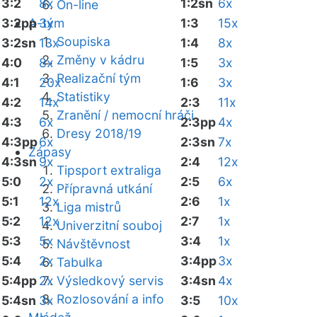
3:2
8x
1:2sn
6x
On-line
3:2pp
A-tým
3x
1:3
15x
Soupiska
3:2sn
13x
1:4
8x
Změny v kádru
4:0
8x
1:5
3x
Realizační tým
4:1
20x
1:6
3x
Statistiky
4:2
14x
2:3
11x
Zranění / nemocní hráči
4:3
6x
2:3pp
4x
Dresy 2018/19
4:3pp
6x
2:3sn
7x
Zápasy
4:3sn
9x
2:4
12x
Tipsport extraliga
5:0
2x
2:5
6x
Přípravná utkání
5:1
12x
2:6
1x
Liga mistrů
5:2
12x
2:7
1x
Univerzitní souboj
5:3
5x
3:4
1x
Návštěvnost
5:4
2x
3:4pp
3x
Tabulka
5:4pp
2x
Výsledkový servis
3:4sn
4x
Rozlosování a info
5:4sn
3x
3:5
10x