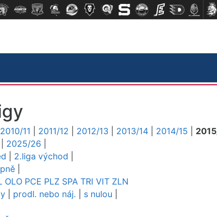
igy
2010/11
|
2011/12
|
2012/13
|
2013/14
|
2014/15
|
2015
|
2025/26
|
ed
|
2.liga východ
|
upně
|
L
OLO
PCE
PLZ
SPA
TRI
VIT
ZLN
dy
|
prodl. nebo náj.
|
s nulou
|