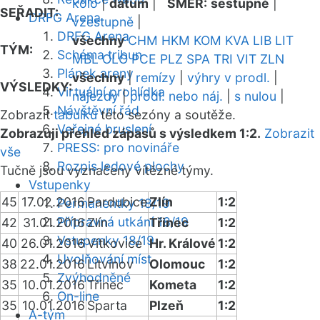
kolo
|
datum
|
SMĚR:
sestupně
|
SEŘADIT:
DRFG Arena
vzestupně
|
DRFG Arena
všechny
CHM
HKM
KOM
KVA
LIB
LIT
TÝM:
Schéma tribun
MBL
OLO
PCE
PLZ
SPA
TRI
VIT
ZLN
Plánek areny
všechny
|
remízy
|
výhry v prodl.
|
VÝSLEDKY:
Virtuální prohlídka
nájezdy
|
prodl. nebo náj.
|
s nulou
|
Návštěvní řád
Zobrazit
tabulku
této sezóny a soutěže.
Veřejné bruslení
Zobrazuji přehled zápasů s výsledkem 1:2.
Zobrazit
PRESS: pro novináře
vše
Rozpis ledové plochy
Tučně jsou vyznačeny vítězné týmy.
Vstupenky
45
17.02.2016
Pardubice
Zlín
1:2
Permanentky 18/19
Přípravná utkání 18/19
42
31.01.2016
Zlín
Třinec
1:2
Vstupenky 18/19
40
26.01.2016
Vítkovice
Hr. Králové
1:2
Uvolňování míst
38
22.01.2016
Litvínov
Olomouc
1:2
Zvýhodněné
35
10.01.2016
Třinec
Kometa
1:2
On-line
35
10.01.2016
Sparta
Plzeň
1:2
A-tým