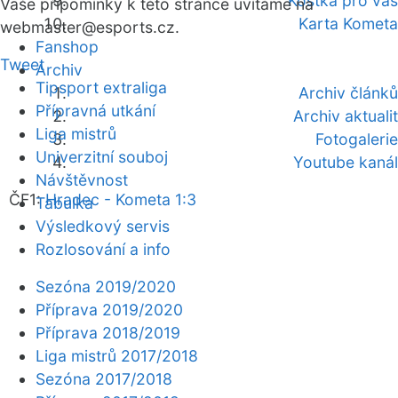
Kostka pro vás
Vaše připomínky k této stránce uvítáme na
Karta Kometa
webmaster
@esports.cz.
Fanshop
Tweet
Archiv
Tipsport extraliga
Archiv článků
Přípravná utkání
Archiv aktualit
Liga mistrů
Fotogalerie
Univerzitní souboj
Youtube kanál
Návštěvnost
ČF1:
Hradec - Kometa 1:3
Tabulka
Výsledkový servis
Rozlosování a info
Sezóna 2019/2020
Příprava 2019/2020
Příprava 2018/2019
Liga mistrů 2017/2018
Sezóna 2017/2018