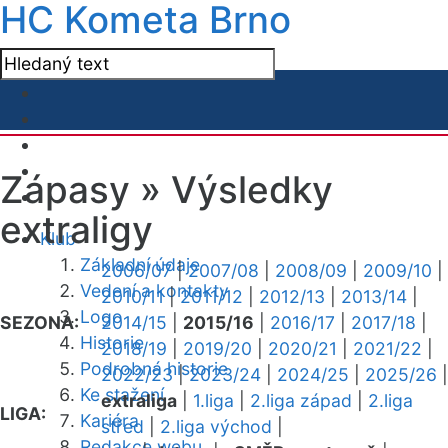
HC Kometa Brno
Zápasy »
Výsledky
extraligy
Klub
Základní údaje
2006/07
|
2007/08
|
2008/09
|
2009/10
|
Vedení a kontakty
2010/11
|
2011/12
|
2012/13
|
2013/14
|
Logo
SEZONA:
2014/15
|
2015/16
|
2016/17
|
2017/18
|
Historie
2018/19
|
2019/20
|
2020/21
|
2021/22
|
Podrobná historie
2022/23
|
2023/24
|
2024/25
|
2025/26
|
Ke stažení
extraliga
|
1.liga
|
2.liga západ
|
2.liga
LIGA:
Kariéra
střed
|
2.liga východ
|
Redakce webu