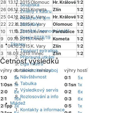
28
13.12.2015
Olomouc
Hr. Králové
1:2
Soupiska
26
06.12.2015
Kometa
Zlín
1:2
Změny v kádru
25
04.12.2015
K. Vary
Hr. Králové
1:2
Realizační tým
22
22.11.2015
K. Vary
Olomouc
1:2
Statistiky
Zranění / nemocní hráči
10
11.10.2015
Litvínov
Pardubice
1:2
Dresy 2018/19
9
09.10.2015
Třinec
Kometa
1:2
Zápasy
8
04.10.2015
K. Vary
Zlín
1:2
Tipsport extraliga
3
18.09.2015
Třinec
Zlín
1:2
Přípravná utkání
Četnost výsledků
Liga mistrů
výhry domácích
Univerzitní souboj
remízy
výhry hostí
Návštěvnost
1:0
5x
0:1
5x
Tabulka
1:0sn
1x
0:1sn
1x
Výsledkový servis
2:0
8x
0:2
6x
Rozlosování a info
2:1
16x
0:3
6x
Mládež
2:1pp
3x
0:5
1x
Kontakty a informace
2:1sn
5x
0:6
1x