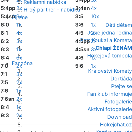
Reklamní nabídka
5:4pp
2x
3:4sn
4x
Hrdý partner - nabídka
5:4sn
3x
3:5
10x
Žijeme
6:0
1x
3:6
1x
Děti dětem
Jsme jedna rodina
6:1
4x
4:5
2x
Petr Koukal a Kometa
6:2
3x
4:5pp
2x
Chlapi ŽENÁM
6:3
1x
4:5sn
3x
Hokejová tombola
6:4
6x
4:6
1x
Fanzóna
7:0
2x
5:6
1x
Království Komety
7:1
3x
Dortiáda
7:5
2x
Ptejte se
7:6
1x
Fan klub informuje
7:6sn
2x
Fotogalerie
8:4
1x
Aktivní fotogalerie
9:3
2x
Download
Hokejchat.cz