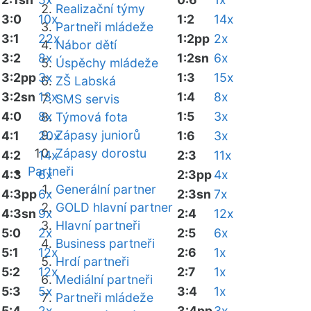
Realizační týmy
3:0
10x
1:2
14x
Partneři mládeže
3:1
22x
1:2pp
2x
Nábor dětí
3:2
8x
1:2sn
6x
Úspěchy mládeže
3:2pp
3x
1:3
15x
ZŠ Labská
3:2sn
13x
1:4
8x
SMS servis
4:0
8x
1:5
3x
Týmová fota
Zápasy juniorů
4:1
20x
1:6
3x
Zápasy dorostu
4:2
14x
2:3
11x
Partneři
4:3
6x
2:3pp
4x
Generální partner
4:3pp
6x
2:3sn
7x
GOLD hlavní partner
4:3sn
9x
2:4
12x
Hlavní partneři
5:0
2x
2:5
6x
Business partneři
5:1
12x
2:6
1x
Hrdí partneři
5:2
12x
2:7
1x
Mediální partneři
5:3
5x
3:4
1x
Partneři mládeže
5:4
2x
3:4pp
3x