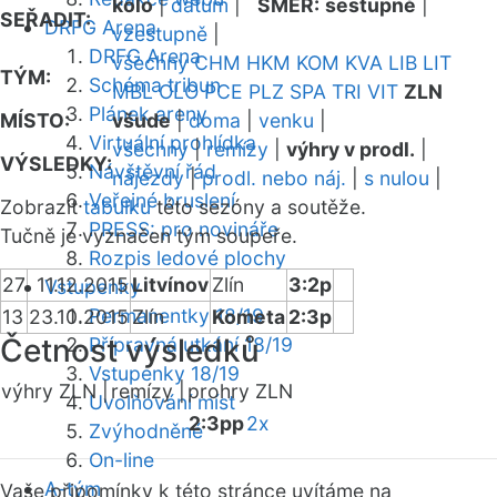
kolo
|
datum
|
SMĚR:
sestupně
|
SEŘADIT:
DRFG Arena
vzestupně
|
DRFG Arena
všechny
CHM
HKM
KOM
KVA
LIB
LIT
TÝM:
Schéma tribun
MBL
OLO
PCE
PLZ
SPA
TRI
VIT
ZLN
Plánek areny
MÍSTO:
všude
|
doma
|
venku
|
Virtuální prohlídka
všechny
|
remízy
|
výhry v prodl.
|
VÝSLEDKY:
Návštěvní řád
nájezdy
|
prodl. nebo náj.
|
s nulou
|
Veřejné bruslení
Zobrazit
tabulku
této sezóny a soutěže.
PRESS: pro novináře
Tučně je vyznačen tým soupeře.
Rozpis ledové plochy
27
11.12.2015
Litvínov
Zlín
3:2p
Vstupenky
Permanentky 18/19
13
23.10.2015
Zlín
Kometa
2:3p
Četnost výsledků
Přípravná utkání 18/19
Vstupenky 18/19
výhry ZLN |
remízy |
prohry ZLN
Uvolňování míst
2:3pp
2x
Zvýhodněné
On-line
A-tým
Vaše připomínky k této stránce uvítáme na