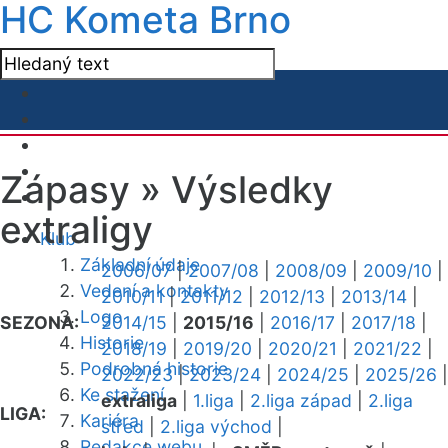
HC Kometa Brno
Zápasy »
Výsledky
extraligy
Klub
Základní údaje
2006/07
|
2007/08
|
2008/09
|
2009/10
|
Vedení a kontakty
2010/11
|
2011/12
|
2012/13
|
2013/14
|
Logo
SEZONA:
2014/15
|
2015/16
|
2016/17
|
2017/18
|
Historie
2018/19
|
2019/20
|
2020/21
|
2021/22
|
Podrobná historie
2022/23
|
2023/24
|
2024/25
|
2025/26
|
Ke stažení
extraliga
|
1.liga
|
2.liga západ
|
2.liga
LIGA:
Kariéra
střed
|
2.liga východ
|
Redakce webu