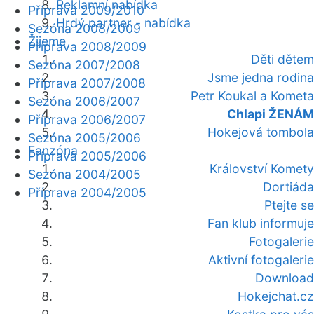
Reklamní nabídka
Příprava 2009/2010
Hrdý partner - nabídka
Sezóna 2008/2009
Žijeme
Příprava 2008/2009
Děti dětem
Sezóna 2007/2008
Jsme jedna rodina
Příprava 2007/2008
Petr Koukal a Kometa
Sezóna 2006/2007
Chlapi ŽENÁM
Příprava 2006/2007
Hokejová tombola
Sezóna 2005/2006
Fanzóna
Příprava 2005/2006
Království Komety
Sezóna 2004/2005
Dortiáda
Příprava 2004/2005
Ptejte se
Fan klub informuje
Fotogalerie
Aktivní fotogalerie
Download
Hokejchat.cz