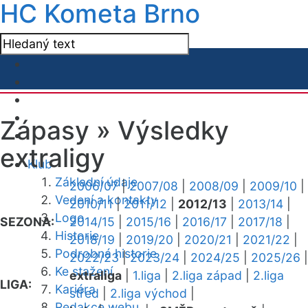
HC Kometa Brno
Zápasy »
Výsledky
extraligy
Klub
Základní údaje
2006/07
|
2007/08
|
2008/09
|
2009/10
|
Vedení a kontakty
2010/11
|
2011/12
|
2012/13
|
2013/14
|
Logo
SEZONA:
2014/15
|
2015/16
|
2016/17
|
2017/18
|
Historie
2018/19
|
2019/20
|
2020/21
|
2021/22
|
Podrobná historie
2022/23
|
2023/24
|
2024/25
|
2025/26
|
Ke stažení
extraliga
|
1.liga
|
2.liga západ
|
2.liga
LIGA:
Kariéra
střed
|
2.liga východ
|
Redakce webu