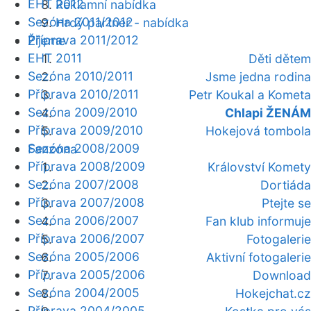
EHT 2012
Reklamní nabídka
Sezóna 2011/2012
Hrdý partner - nabídka
Příprava 2011/2012
Žijeme
EHT 2011
Děti dětem
Sezóna 2010/2011
Jsme jedna rodina
Příprava 2010/2011
Petr Koukal a Kometa
Sezóna 2009/2010
Chlapi ŽENÁM
Příprava 2009/2010
Hokejová tombola
Sezóna 2008/2009
Fanzóna
Příprava 2008/2009
Království Komety
Sezóna 2007/2008
Dortiáda
Příprava 2007/2008
Ptejte se
Sezóna 2006/2007
Fan klub informuje
Příprava 2006/2007
Fotogalerie
Sezóna 2005/2006
Aktivní fotogalerie
Příprava 2005/2006
Download
Sezóna 2004/2005
Hokejchat.cz
Příprava 2004/2005