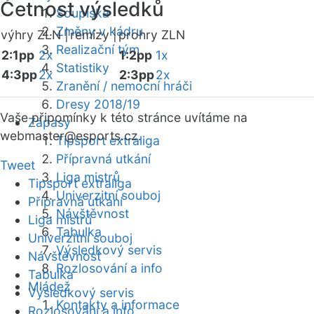
Četnost výsledků
Soupiska
Změny v kádru
výhry ZLN |
remízy |
prohry ZLN
Realizační tým
2:1pp
2x
1:2pp
1x
Statistiky
4:3pp
2x
2:3pp
2x
Zranění / nemocní hráči
Dresy 2018/19
Vaše připomínky k této stránce uvítáme na
Zápasy
webmaster
@esports.cz.
Tipsport extraliga
Přípravná utkání
Tweet
Liga mistrů
Tipsport extraliga
Univerzitní souboj
Přípravná utkání
Návštěvnost
Liga mistrů
Tabulka
Univerzitní souboj
Výsledkový servis
Návštěvnost
Rozlosování a info
Tabulka
Mládež
Výsledkový servis
Kontakty a informace
Rozlosování a info