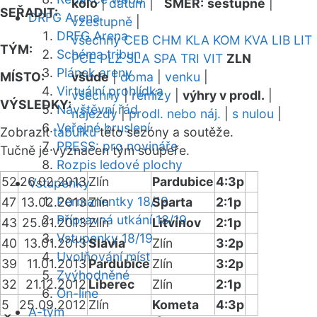
kolo
|
datum
|
SMĚR:
sestupně
|
SEŘADIT:
DRFG Arena
vzestupně
|
DRFG Arena
všechny
CEB
CHM
KLA
KOM
KVA
LIB
LIT
TÝM:
Schéma tribun
PCE
PLZ
SLA
SPA
TRI
VIT
ZLN
Plánek areny
MÍSTO:
všude
|
doma
|
venku
|
Virtuální prohlídka
všechny
|
remízy
|
výhry v prodl.
|
VÝSLEDKY:
Návštěvní řád
nájezdy
|
prodl. nebo náj.
|
s nulou
|
Veřejné bruslení
Zobrazit
tabulku
této sezóny a soutěže.
PRESS: pro novináře
Tučně je vyznačen tým soupeře.
Rozpis ledové plochy
52
26.02.2013
Zlín
Pardubice
4:3p
Vstupenky
Permanentky 18/19
47
13.02.2013
Zlín
Sparta
2:1p
Přípravná utkání 18/19
43
25.01.2013
Zlín
Litvínov
2:1p
Vstupenky 18/19
40
13.01.2013
Slavia
Zlín
3:2p
Uvolňování míst
39
11.01.2013
Pardubice
Zlín
3:2p
Zvýhodněné
32
21.12.2012
Liberec
Zlín
2:1p
On-line
5
25.09.2012
Zlín
Kometa
4:3p
A-tým