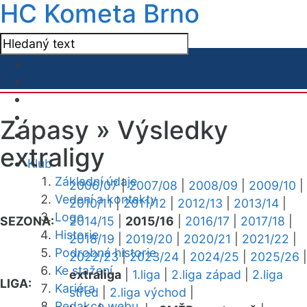
HC Kometa Brno
Zápasy »
Výsledky
extraligy
Klub
Základní údaje
2006/07
|
2007/08
|
2008/09
|
2009/10
|
Vedení a kontakty
2010/11
|
2011/12
|
2012/13
|
2013/14
|
Logo
SEZONA:
2014/15
|
2015/16
|
2016/17
|
2017/18
|
Historie
2018/19
|
2019/20
|
2020/21
|
2021/22
|
Podrobná historie
2022/23
|
2023/24
|
2024/25
|
2025/26
|
Ke stažení
extraliga
|
1.liga
|
2.liga západ
|
2.liga
LIGA:
Kariéra
střed
|
2.liga východ
|
Redakce webu