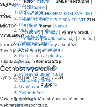
kolo
|
datum
|
SMĚR:
sestupně
|
SEŘADIT:
DRFG Arena
vzestupně
|
DRFG Arena
všechny
CHM
HKM
KOM
KVA
LIB
LIT
TÝM:
Schéma tribun
MBL
OLO
PCE
PLZ
SPA
TRI
VIT
ZLN
Plánek areny
MÍSTO:
všude
|
doma
|
venku
|
Virtuální prohlídka
všechny
|
remízy
|
výhry v prodl.
|
VÝSLEDKY:
Návštěvní řád
nájezdy
|
prodl. nebo náj.
|
s nulou
|
Veřejné bruslení
Zobrazit
tabulku
této sezóny a soutěže.
PRESS: pro novináře
Tučně je vyznačen tým soupeře.
Rozpis ledové plochy
13
23.10.2015
Zlín
Kometa
2:3p
Vstupenky
Četnost výsledků
Permanentky 18/19
Přípravná utkání 18/19
výhry ZLN |
remízy |
prohry ZLN
Vstupenky 18/19
2:3pp
1x
Uvolňování míst
Zvýhodněné
Vaše připomínky k této stránce uvítáme na
On-line
webmaster
@esports.cz.
A-tým