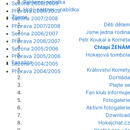
Reklamní nabídka
Sezóna 2008/2009
Hrdý partner - nabídka
Příprava 2008/2009
Žijeme
Sezóna 2007/2008
Děti dětem
Příprava 2007/2008
Jsme jedna rodina
Sezóna 2006/2007
Petr Koukal a Kometa
Příprava 2006/2007
Chlapi ŽENÁM
Sezóna 2005/2006
Hokejová tombola
Příprava 2005/2006
Fanzóna
Sezóna 2004/2005
Království Komety
Příprava 2004/2005
Dortiáda
Ptejte se
Fan klub informuje
Fotogalerie
Aktivní fotogalerie
Download
Hokejchat.cz