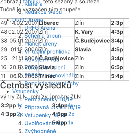
Zobrazit
tabulku
této sezóny a soutěže.
Kariéra
Tučně je vyznačen tým soupeře.
Redakce webu
DRFG Arena
49
14.02.2007
Liberec
Zlín
2:3p
DRFG Arena
48
02.02.2007
Zlín
K. Vary
4:3p
Schéma tribun
38
05.01.2007
Zlín
Č.Budějovice
3:4p
Plánek areny
29
01.12.2006
Zlín
Slavia
4:5p
Virtuální prohlídka
25
21.11.2006
Č.Budějovice
Zlín
3:4p
Návštěvní řád
16
20.10.2006
Slavia
Zlín
6:5p
Veřejné bruslení
PRESS: pro novináře
11
06.10.2006
Třinec
Zlín
5:4p
Četnost výsledků
Rozpis ledové plochy
Vstupenky
výhry ZLN |
remízy |
prohry ZLN
Permanentky 18/19
3:2pp
1x
3:4pp
1x
Přípravná utkání 18/19
4:3pp
2x
4:5pp
2x
Vstupenky 18/19
5:6pp
1x
Uvolňování míst
Zvýhodněné