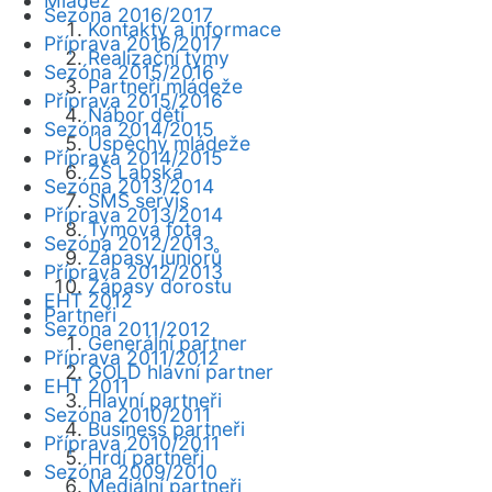
Mládež
Sezóna 2016/2017
Kontakty a informace
Příprava 2016/2017
Realizační týmy
Sezóna 2015/2016
Partneři mládeže
Příprava 2015/2016
Nábor dětí
Sezóna 2014/2015
Úspěchy mládeže
Příprava 2014/2015
ZŠ Labská
Sezóna 2013/2014
SMS servis
Příprava 2013/2014
Týmová fota
Sezóna 2012/2013
Zápasy juniorů
Příprava 2012/2013
Zápasy dorostu
EHT 2012
Partneři
Sezóna 2011/2012
Generální partner
Příprava 2011/2012
GOLD hlavní partner
EHT 2011
Hlavní partneři
Sezóna 2010/2011
Business partneři
Příprava 2010/2011
Hrdí partneři
Sezóna 2009/2010
Mediální partneři