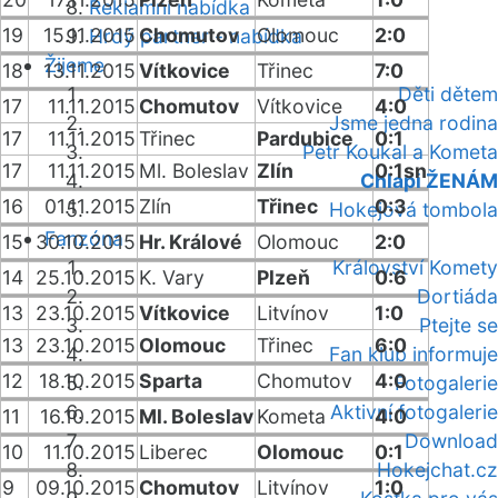
Reklamní nabídka
19
15.11.2015
Chomutov
Olomouc
2:0
Hrdý partner - nabídka
Žijeme
18
13.11.2015
Vítkovice
Třinec
7:0
Děti dětem
17
11.11.2015
Chomutov
Vítkovice
4:0
Jsme jedna rodina
17
11.11.2015
Třinec
Pardubice
0:1
Petr Koukal a Kometa
17
11.11.2015
Ml. Boleslav
Zlín
0:1sn
Chlapi ŽENÁM
16
01.11.2015
Zlín
Třinec
0:3
Hokejová tombola
Fanzóna
15
30.10.2015
Hr. Králové
Olomouc
2:0
Království Komety
14
25.10.2015
K. Vary
Plzeň
0:6
Dortiáda
13
23.10.2015
Vítkovice
Litvínov
1:0
Ptejte se
13
23.10.2015
Olomouc
Třinec
6:0
Fan klub informuje
12
18.10.2015
Sparta
Chomutov
4:0
Fotogalerie
Aktivní fotogalerie
11
16.10.2015
Ml. Boleslav
Kometa
4:0
Download
10
11.10.2015
Liberec
Olomouc
0:1
Hokejchat.cz
9
09.10.2015
Chomutov
Litvínov
1:0