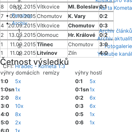
Kostka pro vás
8
08.12.2015
Vítkovice
Ml. Boleslav
0:1
Karta Kometa
Fanshop
7
02.10.2015
Chomutov
K. Vary
0:2
Archiv
4
20.09.2015
Vítkovice
Chomutov
0:3
Archiv článků
2
13.09.2015
Olomouc
Hr. Králové
0:2
Archiv aktualit
1
11.09.2015
Třinec
Chomutov
3:0
Fotogalerie
1
11.09.2015
Litvínov
Zlín
4:0
Youtube kanál
Četnost výsledků
ČF1:
Hradec - Kometa 1:3
výhry domácích
remízy
výhry hostí
1:0
5x
0:1
5x
1:0sn
1x
0:1sn
1x
2:0
8x
0:2
6x
3:0
10x
0:3
6x
4:0
8x
0:5
1x
5:0
2x
0:6
1x
6:0
1x