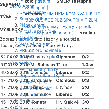
kolo
|
datum
|
SMĚR:
sestupně
|
SEŘADIT:
DRFG Arena
vzestupně
|
DRFG Arena
všechny
CHM
HKM
KOM
KVA
LIB
LIT
TÝM:
Schéma tribun
MBL
OLO
PCE
PLZ
SPA
TRI
VIT
ZLN
Plánek areny
všechny
|
remízy
|
výhry v prodl.
|
VÝSLEDKY:
Virtuální prohlídka
nájezdy
|
prodl. nebo náj.
|
s nulou
|
Návštěvní řád
Zobrazit
tabulku
této sezóny a soutěže.
Veřejné bruslení
Tučně jsou vyznačeny vítězné týmy.
PRESS: pro novináře
Rozpis ledové plochy
52
04.03.2016
Třinec
Olomouc
0:2
Vstupenky
51
01.03.2016
Ml. Boleslav
Třinec
1:0sn
Permanentky 18/19
49
26.02.2016
Olomouc
Liberec
0:2
Přípravná utkání 18/19
47
21.02.2016
Pardubice
Olomouc
0:3
Vstupenky 18/19
47
21.02.2016
Třinec
Litvínov
3:0
Uvolňování míst
47
21.02.2016
Chomutov
Liberec
0:2
Zvýhodněné
On-line
45
17.02.2016
Kometa
Hr. Králové
3:0
A-tým