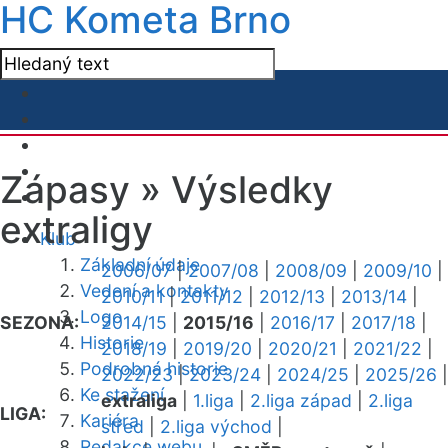
HC Kometa Brno
Zápasy »
Výsledky
extraligy
Klub
Základní údaje
2006/07
|
2007/08
|
2008/09
|
2009/10
|
Vedení a kontakty
2010/11
|
2011/12
|
2012/13
|
2013/14
|
Logo
SEZONA:
2014/15
|
2015/16
|
2016/17
|
2017/18
|
Historie
2018/19
|
2019/20
|
2020/21
|
2021/22
|
Podrobná historie
2022/23
|
2023/24
|
2024/25
|
2025/26
|
Ke stažení
extraliga
|
1.liga
|
2.liga západ
|
2.liga
LIGA:
Kariéra
střed
|
2.liga východ
|
Redakce webu