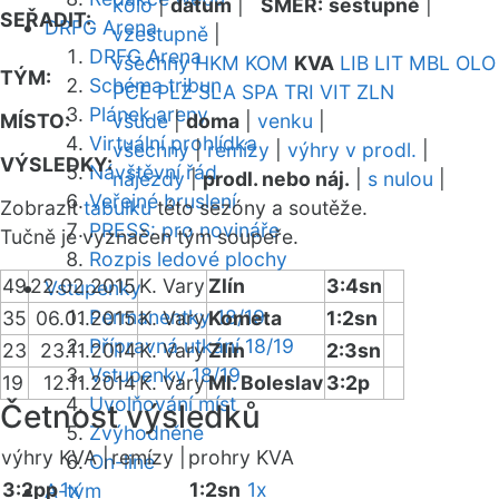
kolo
|
datum
|
SMĚR:
sestupně
|
SEŘADIT:
DRFG Arena
vzestupně
|
DRFG Arena
všechny
HKM
KOM
KVA
LIB
LIT
MBL
OLO
TÝM:
Schéma tribun
PCE
PLZ
SLA
SPA
TRI
VIT
ZLN
Plánek areny
MÍSTO:
všude
|
doma
|
venku
|
Virtuální prohlídka
všechny
|
remízy
|
výhry v prodl.
|
VÝSLEDKY:
Návštěvní řád
nájezdy
|
prodl. nebo náj.
|
s nulou
|
Veřejné bruslení
Zobrazit
tabulku
této sezóny a soutěže.
PRESS: pro novináře
Tučně je vyznačen tým soupeře.
Rozpis ledové plochy
49
22.02.2015
K. Vary
Zlín
3:4sn
Vstupenky
Permanentky 18/19
35
06.01.2015
K. Vary
Kometa
1:2sn
Přípravná utkání 18/19
23
23.11.2014
K. Vary
Zlín
2:3sn
Vstupenky 18/19
19
12.11.2014
K. Vary
Ml. Boleslav
3:2p
Uvolňování míst
Četnost výsledků
Zvýhodněné
výhry KVA |
remízy |
prohry KVA
On-line
3:2pp
1x
1:2sn
1x
A-tým