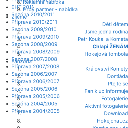
Reklamní nabídka
EHT 2011
Hrdý partner - nabídka
Sezóna 2010/2011
Žijeme
Příprava 2010/2011
Děti dětem
Sezóna 2009/2010
Jsme jedna rodina
Příprava 2009/2010
Petr Koukal a Kometa
Sezóna 2008/2009
Chlapi ŽENÁM
Příprava 2008/2009
Hokejová tombola
Sezóna 2007/2008
Fanzóna
Příprava 2007/2008
Království Komety
Sezóna 2006/2007
Dortiáda
Příprava 2006/2007
Ptejte se
Sezóna 2005/2006
Fan klub informuje
Příprava 2005/2006
Fotogalerie
Sezóna 2004/2005
Aktivní fotogalerie
Příprava 2004/2005
Download
Hokejchat.cz