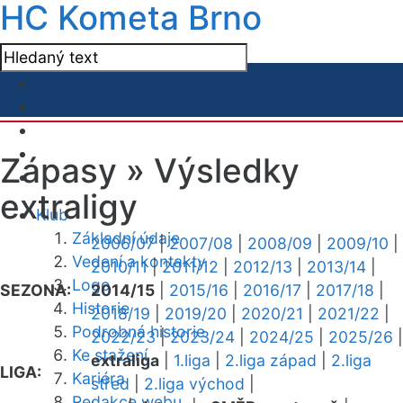
HC Kometa Brno
Zápasy »
Výsledky
extraligy
Klub
Základní údaje
2006/07
|
2007/08
|
2008/09
|
2009/10
|
Vedení a kontakty
2010/11
|
2011/12
|
2012/13
|
2013/14
|
Logo
SEZONA:
2014/15
|
2015/16
|
2016/17
|
2017/18
|
Historie
2018/19
|
2019/20
|
2020/21
|
2021/22
|
Podrobná historie
2022/23
|
2023/24
|
2024/25
|
2025/26
|
Ke stažení
extraliga
|
1.liga
|
2.liga západ
|
2.liga
LIGA:
Kariéra
střed
|
2.liga východ
|
Redakce webu