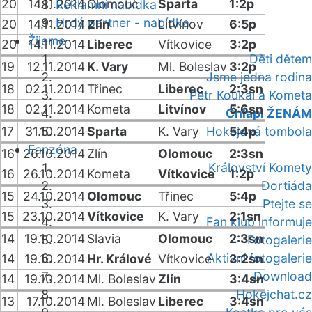
20
14.11.2014
Olomouc
Sparta
1:2p
Reklamní nabídka
Hrdý partner - nabídka
20
14.11.2014
Zlín
Litvínov
6:5p
Žijeme
20
14.11.2014
Liberec
Vítkovice
3:2p
Děti dětem
19
12.11.2014
K. Vary
Ml. Boleslav
3:2p
Jsme jedna rodina
18
02.11.2014
Třinec
Liberec
2:3sn
Petr Koukal a Kometa
18
02.11.2014
Kometa
Litvínov
5:6sn
Chlapi ŽENÁM
17
31.10.2014
Sparta
K. Vary
Hokejová tombola
5:4p
Fanzóna
16
26.10.2014
Zlín
Olomouc
2:3sn
Království Komety
16
26.10.2014
Kometa
Vítkovice
1:2p
Dortiáda
15
24.10.2014
Olomouc
Třinec
5:4p
Ptejte se
15
23.10.2014
Vítkovice
K. Vary
2:1sn
Fan klub informuje
14
19.10.2014
Slavia
Olomouc
2:3sn
Fotogalerie
Aktivní fotogalerie
14
19.10.2014
Hr. Králové
Vítkovice
3:2sn
Download
14
19.10.2014
Ml. Boleslav
Zlín
3:4sn
Hokejchat.cz
13
17.10.2014
Ml. Boleslav
Liberec
3:4sn