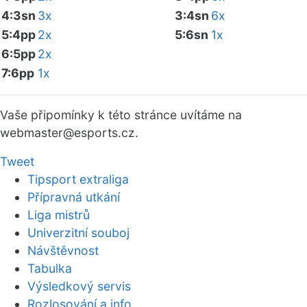
4:3sn
3x
3:4sn
6x
5:4pp
2x
5:6sn
1x
6:5pp
2x
7:6pp
1x
Vaše připomínky k této stránce uvítáme na
webmaster
@esports.cz.
Tweet
Tipsport extraliga
Přípravná utkání
Liga mistrů
Univerzitní souboj
Návštěvnost
Tabulka
Výsledkový servis
Rozlosování a info