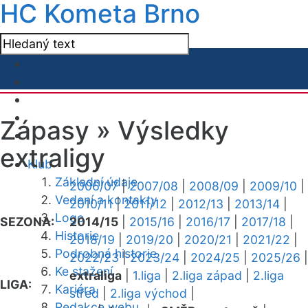
HC Kometa Brno
Zápasy »
Výsledky
extraligy
Klub
Základní údaje
2006/07
|
2007/08
|
2008/09
|
2009/10
|
Vedení a kontakty
2010/11
|
2011/12
|
2012/13
|
2013/14
|
Logo
SEZONA:
2014/15
|
2015/16
|
2016/17
|
2017/18
|
Historie
2018/19
|
2019/20
|
2020/21
|
2021/22
|
Podrobná historie
2022/23
|
2023/24
|
2024/25
|
2025/26
|
Ke stažení
extraliga
|
1.liga
|
2.liga západ
|
2.liga
LIGA:
Kariéra
střed
|
2.liga východ
|
Redakce webu