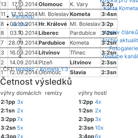
Kostka pro vás
13
17.10.2014
Olomouc
K. Vary
3:2p
Karta Kometa
11
12.10.2014
Ml. Boleslav
Kometa
3:4sn
Fanshop
8
03.10.2014
Hr. Králové
Ml. Boleslav
3:2p
Archiv
Archiv článků
8
03.10.2014
Liberec
Pardubice
3:2sn
Archiv aktualit
7
28.09.2014
Pardubice
Kometa
3:2sn
Fotogalerie
3
16.09.2014
Litvínov
Třinec
3:2sn
Youtube kanál
2
14.09.2014
Plzeň
Litvínov
2:3sn
ČF1:
Hradec - Kometa 1:3
1
12.09.2014
Olomouc
Slavia
2:3sn
Četnost výsledků
výhry domácích
remízy
výhry hostí
2:1pp
3x
1:2pp
4x
2:1sn
2x
1:2sn
2x
3:2pp
7x
2:3pp
3x
3:2sn
5x
2:3sn
10x
4:3pp
2x
3:4pp
6x