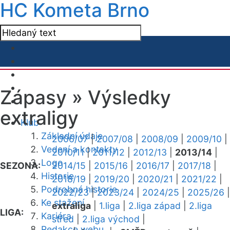
HC Kometa Brno
Zápasy »
Výsledky
extraligy
Klub
Základní údaje
2006/07
|
2007/08
|
2008/09
|
2009/10
|
Vedení a kontakty
2010/11
|
2011/12
|
2012/13
|
2013/14
|
Logo
SEZONA:
2014/15
|
2015/16
|
2016/17
|
2017/18
|
Historie
2018/19
|
2019/20
|
2020/21
|
2021/22
|
Podrobná historie
2022/23
|
2023/24
|
2024/25
|
2025/26
|
Ke stažení
extraliga
|
1.liga
|
2.liga západ
|
2.liga
LIGA:
Kariéra
střed
|
2.liga východ
|
Redakce webu