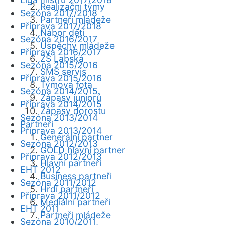
Realizační týmy
Sezóna 2017/2018
Partneři mládeže
Příprava 2017/2018
Nábor dětí
Sezóna 2016/2017
Úspěchy mládeže
Příprava 2016/2017
ZŠ Labská
Sezóna 2015/2016
SMS servis
Příprava 2015/2016
Týmová fota
Sezóna 2014/2015
Zápasy juniorů
Příprava 2014/2015
Zápasy dorostu
Sezóna 2013/2014
Partneři
Příprava 2013/2014
Generální partner
Sezóna 2012/2013
GOLD hlavní partner
Příprava 2012/2013
Hlavní partneři
EHT 2012
Business partneři
Sezóna 2011/2012
Hrdí partneři
Příprava 2011/2012
Mediální partneři
EHT 2011
Partneři mládeže
Sezóna 2010/2011