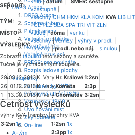
kolo
|
datum
|
SMĚR:
sestupně
|
SEŘADIT:
DRFG Arena
vzestupně
|
DRFG Arena
všechny
CHM
HKM
KLA
KOM
KVA
LIB
LIT
TÝM:
Schéma tribun
PCE
PLZ
SLA
SPA
TRI
VIT
ZLN
Plánek areny
MÍSTO:
všude
|
doma
|
venku
|
Virtuální prohlídka
všechny
|
remízy
|
výhry v prodl.
|
VÝSLEDKY:
Návštěvní řád
nájezdy
|
prodl. nebo náj.
|
s nulou
|
Veřejné bruslení
Zobrazit
tabulku
této sezóny a soutěže.
PRESS: pro novináře
Tučně je vyznačen tým soupeře.
Rozpis ledové plochy
29
08.12.2013
K. Vary
Hr. Králové
1:2sn
Vstupenky
Permanentky 18/19
26
01.12.2013
K. Vary
Kometa
2:3p
Přípravná utkání 18/19
1
13.09.2013
K. Vary
Chomutov
3:2sn
Vstupenky 18/19
Četnost výsledků
Uvolňování míst
výhry KVA |
remízy |
prohry KVA
Zvýhodněné
3:2sn
1x
1:2sn
1x
On-line
2:3pp
1x
A-tým