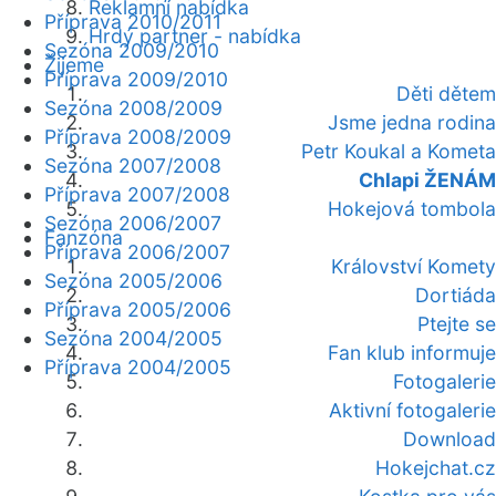
Reklamní nabídka
Příprava 2010/2011
Hrdý partner - nabídka
Sezóna 2009/2010
Žijeme
Příprava 2009/2010
Děti dětem
Sezóna 2008/2009
Jsme jedna rodina
Příprava 2008/2009
Petr Koukal a Kometa
Sezóna 2007/2008
Chlapi ŽENÁM
Příprava 2007/2008
Hokejová tombola
Sezóna 2006/2007
Fanzóna
Příprava 2006/2007
Království Komety
Sezóna 2005/2006
Dortiáda
Příprava 2005/2006
Ptejte se
Sezóna 2004/2005
Fan klub informuje
Příprava 2004/2005
Fotogalerie
Aktivní fotogalerie
Download
Hokejchat.cz