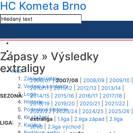
HC Kometa Brno
Zápasy »
Výsledky
extraligy
Klub
Základní údaje
2006/07
|
2007/08
|
2008/09
|
2009/10
|
Vedení a kontakty
2010/11
|
2011/12
|
2012/13
|
2013/14
|
Logo
SEZONA:
2014/15
|
2015/16
|
2016/17
|
2017/18
|
Historie
2018/19
|
2019/20
|
2020/21
|
2021/22
|
Podrobná historie
2022/23
|
2023/24
|
2024/25
|
2025/26
|
Ke stažení
extraliga
|
1.liga
|
2.liga západ
|
2.liga
LIGA:
Kariéra
střed
|
2.liga východ
|
Redakce webu