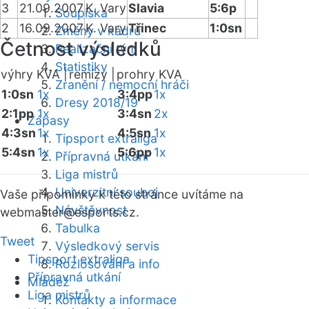
3
21.09.2007
K. Vary
Slavia
5:6p
Soupiska
2
16.09.2007
K. Vary
Třinec
1:0sn
Změny v kádru
Četnost výsledků
Realizační tým
Statistiky
výhry KVA |
remízy |
prohry KVA
Zranění / nemocní hráči
1:0sn
1x
3:4pp
1x
Dresy 2018/19
2:1pp
1x
3:4sn
2x
Zápasy
4:3sn
1x
4:5sn
1x
Tipsport extraliga
5:4sn
1x
5:6pp
1x
Přípravná utkání
Liga mistrů
Univerzitní souboj
Vaše připomínky k této stránce uvítáme na
Návštěvnost
webmaster
@esports.cz.
Tabulka
Tweet
Výsledkový servis
Tipsport extraliga
Rozlosování a info
Přípravná utkání
Mládež
Liga mistrů
Kontakty a informace