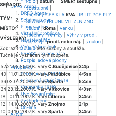
kolo
|
datum
|
SMĚR:
sestupně
|
SEŘADIT:
DRFG Arena
vzestupně
|
DRFG Arena
všechny
CEB
KLA
KVA
LIB
LIT
PCE
PLZ
TÝM:
Schéma tribun
SLA
SPA
TRI
UNL
VIT
ZLN
ZNO
Plánek areny
MÍSTO:
všude
|
doma
|
venku
|
Virtuální prohlídka
všechny
|
remízy
|
výhry v prodl.
|
VÝSLEDKY:
Návštěvní řád
nájezdy
|
prodl. nebo náj.
|
s nulou
|
Veřejné bruslení
Zobrazit
tabulku
této sezóny a soutěže.
PRESS: pro novináře
Tučně je vyznačen tým soupeře.
Rozpis ledové plochy
52
21.02.2008
K. Vary
Č.Budějovice
3:4p
Vstupenky
Permanentky 18/19
40
11.01.2008
K. Vary
Pardubice
4:5sn
Přípravná utkání 18/19
36
02.01.2008
K. Vary
Sparta
5:4sn
Vstupenky 18/19
34
28.12.2007
K. Vary
Vítkovice
4:3sn
Uvolňování míst
18
01.11.2007
K. Vary
Liberec
3:4sn
Zvýhodněné
12
14.10.2007
K. Vary
Znojmo
2:1p
On-line
10
09.10.2007
K. Vary
Sparta
3:4sn
A-tým