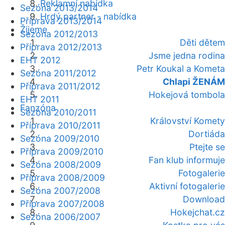
Reklamní nabídka
Sezóna 2013/2014
Hrdý partner - nabídka
Příprava 2013/2014
Žijeme
Sezóna 2012/2013
Děti dětem
Příprava 2012/2013
Jsme jedna rodina
EHT 2012
Petr Koukal a Kometa
Sezóna 2011/2012
Chlapi ŽENÁM
Příprava 2011/2012
Hokejová tombola
EHT 2011
Fanzóna
Sezóna 2010/2011
Království Komety
Příprava 2010/2011
Dortiáda
Sezóna 2009/2010
Ptejte se
Příprava 2009/2010
Fan klub informuje
Sezóna 2008/2009
Fotogalerie
Příprava 2008/2009
Aktivní fotogalerie
Sezóna 2007/2008
Download
Příprava 2007/2008
Hokejchat.cz
Sezóna 2006/2007