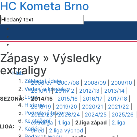
HC Kometa Brno
Zápasy »
Výsledky
extraligy
Klub
Základní údaje
2006/07
|
2007/08
|
2008/09
|
2009/10
|
Vedení a kontakty
2010/11
|
2011/12
|
2012/13
|
2013/14
|
Logo
SEZONA:
2014/15
|
2015/16
|
2016/17
|
2017/18
|
Historie
2018/19
|
2019/20
|
2020/21
|
2021/22
|
Podrobná historie
2022/23
|
2023/24
|
2024/25
|
2025/26
|
Ke stažení
extraliga
|
1.liga
|
2.liga západ
|
2.liga
LIGA:
Kariéra
střed
|
2.liga východ
|
Redakce webu