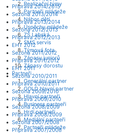
Realizační týmy
Příprava 2014/2015
Partneři mládeže
Sezóna 2013/2014
Nábor dětí
Příprava 2013/2014
Úspěchy mládeže
Sezóna 2012/2013
ZŠ Labská
Příprava 2012/2013
SMS servis
EHT 2012
Týmová fota
Sezóna 2011/2012
Zápasy juniorů
Příprava 2011/2012
Zápasy dorostu
EHT 2011
Partneři
Sezóna 2010/2011
Generální partner
Příprava 2010/2011
GOLD hlavní partner
Sezóna 2009/2010
Hlavní partneři
Příprava 2009/2010
Business partneři
Sezóna 2008/2009
Hrdí partneři
Příprava 2008/2009
Mediální partneři
Sezóna 2007/2008
Partneři mládeže
Příprava 2007/2008