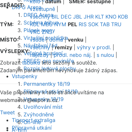
kolo
|
datum
|
SMĚR:
sestupně
|
SEŘADIT:
DRFG Arena
vzestupně
|
DRFG Arena
všechny
BIL
DEC
JBL
JHR
KLT
KNO
KOB
Schéma tribun
TÝM:
KOL
MBU
NYM
PEL
RIS
SOK
TAB
TRU
Plánek areny
VRC
ZNS
Virtuální prohlídka
MÍSTO:
všude
|
doma
|
venku
|
Návštěvní řád
všechny
|
remízy
|
výhry v prodl.
|
VÝSLEDKY:
Veřejné bruslení
nájezdy
|
prodl. nebo náj.
|
s nulou
|
PRESS: pro novináře
Zobrazit
tabulku
této sezóny a soutěže.
Rozpis ledové plochy
Zadaným parametrům nevyhovuje žádný zápas.
Vstupenky
Permanentky 18/19
Přípravná utkání 18/19
Vaše připomínky k této stránce uvítáme na
Vstupenky 18/19
webmaster
@esports.cz.
Uvolňování míst
Tweet
Zvýhodněné
Tipsport extraliga
On-line
Přípravná utkání
A-tým