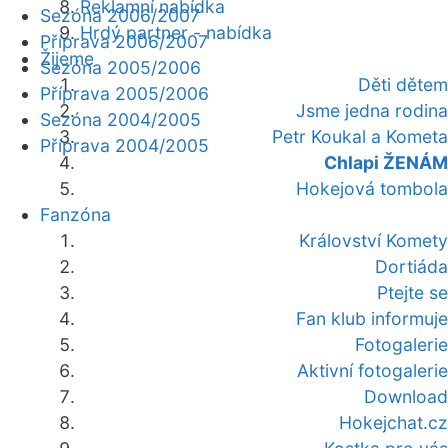
Reklamní nabídka
Sezóna 2006/2007
Hrdý partner - nabídka
Příprava 2006/2007
Žijeme
Sezóna 2005/2006
Děti dětem
Příprava 2005/2006
Jsme jedna rodina
Sezóna 2004/2005
Petr Koukal a Kometa
Příprava 2004/2005
Chlapi ŽENÁM
Hokejová tombola
Fanzóna
Království Komety
Dortiáda
Ptejte se
Fan klub informuje
Fotogalerie
Aktivní fotogalerie
Download
Hokejchat.cz