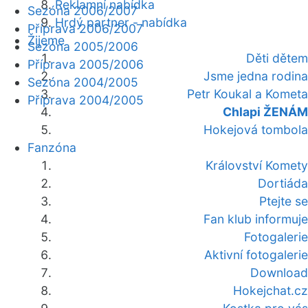
Reklamní nabídka
Sezóna 2006/2007
Hrdý partner - nabídka
Příprava 2006/2007
Žijeme
Sezóna 2005/2006
Děti dětem
Příprava 2005/2006
Jsme jedna rodina
Sezóna 2004/2005
Petr Koukal a Kometa
Příprava 2004/2005
Chlapi ŽENÁM
Hokejová tombola
Fanzóna
Království Komety
Dortiáda
Ptejte se
Fan klub informuje
Fotogalerie
Aktivní fotogalerie
Download
Hokejchat.cz