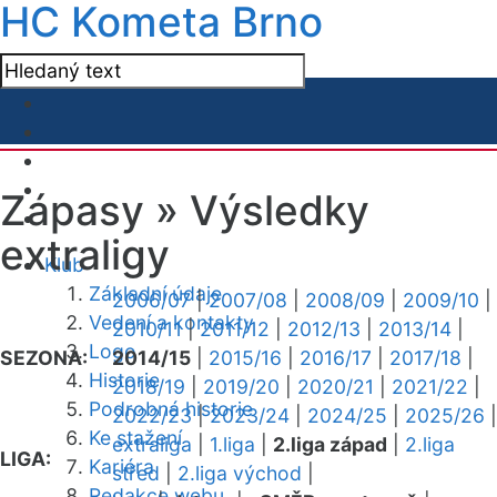
HC Kometa Brno
Zápasy »
Výsledky
extraligy
Klub
Základní údaje
2006/07
|
2007/08
|
2008/09
|
2009/10
|
Vedení a kontakty
2010/11
|
2011/12
|
2012/13
|
2013/14
|
Logo
SEZONA:
2014/15
|
2015/16
|
2016/17
|
2017/18
|
Historie
2018/19
|
2019/20
|
2020/21
|
2021/22
|
Podrobná historie
2022/23
|
2023/24
|
2024/25
|
2025/26
|
Ke stažení
extraliga
|
1.liga
|
2.liga západ
|
2.liga
LIGA:
Kariéra
střed
|
2.liga východ
|
Redakce webu