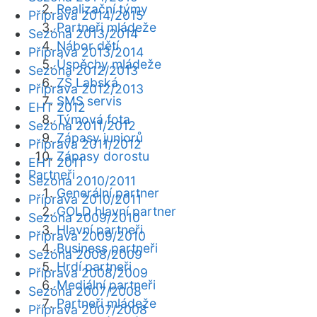
Realizační týmy
Příprava 2014/2015
Partneři mládeže
Sezóna 2013/2014
Nábor dětí
Příprava 2013/2014
Úspěchy mládeže
Sezóna 2012/2013
ZŠ Labská
Příprava 2012/2013
SMS servis
EHT 2012
Týmová fota
Sezóna 2011/2012
Zápasy juniorů
Příprava 2011/2012
Zápasy dorostu
EHT 2011
Partneři
Sezóna 2010/2011
Generální partner
Příprava 2010/2011
GOLD hlavní partner
Sezóna 2009/2010
Hlavní partneři
Příprava 2009/2010
Business partneři
Sezóna 2008/2009
Hrdí partneři
Příprava 2008/2009
Mediální partneři
Sezóna 2007/2008
Partneři mládeže
Příprava 2007/2008