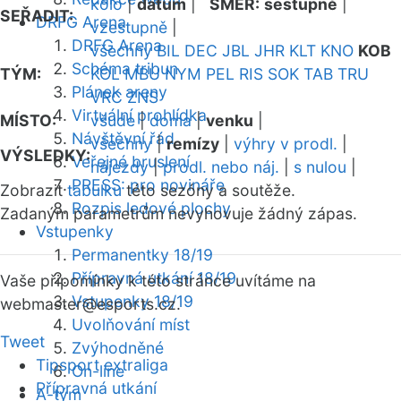
kolo
|
datum
|
SMĚR:
sestupně
|
SEŘADIT:
DRFG Arena
vzestupně
|
DRFG Arena
všechny
BIL
DEC
JBL
JHR
KLT
KNO
KOB
Schéma tribun
TÝM:
KOL
MBU
NYM
PEL
RIS
SOK
TAB
TRU
Plánek areny
VRC
ZNS
Virtuální prohlídka
MÍSTO:
všude
|
doma
|
venku
|
Návštěvní řád
všechny
|
remízy
|
výhry v prodl.
|
VÝSLEDKY:
Veřejné bruslení
nájezdy
|
prodl. nebo náj.
|
s nulou
|
PRESS: pro novináře
Zobrazit
tabulku
této sezóny a soutěže.
Rozpis ledové plochy
Zadaným parametrům nevyhovuje žádný zápas.
Vstupenky
Permanentky 18/19
Přípravná utkání 18/19
Vaše připomínky k této stránce uvítáme na
Vstupenky 18/19
webmaster
@esports.cz.
Uvolňování míst
Tweet
Zvýhodněné
Tipsport extraliga
On-line
Přípravná utkání
A-tým