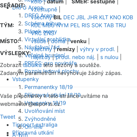
kolo
|
datum
|
SMĚR:
sestupně
|
SEŘADIT:
DRFG Arena
vzestupně
|
DRFG Arena
všechny
BIL
DEC
JBL
JHR
KLT
KNO
KOB
Schéma tribun
TÝM:
KOL
MBU
NYM
PEL
RIS
SOK
TAB
TRU
Plánek areny
VRC
ZNS
Virtuální prohlídka
MÍSTO:
všude
|
doma
|
venku
|
Návštěvní řád
všechny
|
remízy
|
výhry v prodl.
|
VÝSLEDKY:
Veřejné bruslení
nájezdy
|
prodl. nebo náj.
|
s nulou
|
PRESS: pro novináře
Zobrazit
tabulku
této sezóny a soutěže.
Rozpis ledové plochy
Zadaným parametrům nevyhovuje žádný zápas.
Vstupenky
Permanentky 18/19
Přípravná utkání 18/19
Vaše připomínky k této stránce uvítáme na
Vstupenky 18/19
webmaster
@esports.cz.
Uvolňování míst
Tweet
Zvýhodněné
Tipsport extraliga
On-line
Přípravná utkání
A-tým