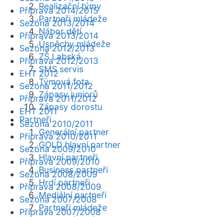
Realizační týmy
Příprava 2014/2015
Partneři mládeže
Sezóna 2013/2014
Nábor dětí
Příprava 2013/2014
Úspěchy mládeže
Sezóna 2012/2013
ZŠ Labská
Příprava 2012/2013
SMS servis
EHT 2012
Týmová fota
Sezóna 2011/2012
Zápasy juniorů
Příprava 2011/2012
Zápasy dorostu
EHT 2011
Partneři
Sezóna 2010/2011
Generální partner
Příprava 2010/2011
GOLD hlavní partner
Sezóna 2009/2010
Hlavní partneři
Příprava 2009/2010
Business partneři
Sezóna 2008/2009
Hrdí partneři
Příprava 2008/2009
Mediální partneři
Sezóna 2007/2008
Partneři mládeže
Příprava 2007/2008