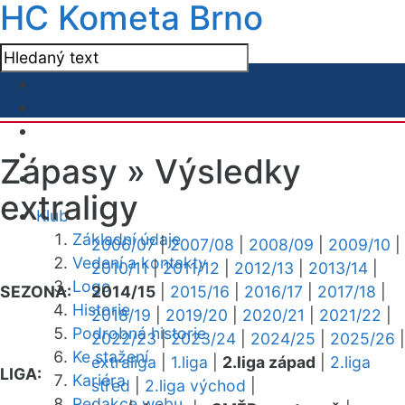
HC Kometa Brno
Zápasy »
Výsledky
extraligy
Klub
Základní údaje
2006/07
|
2007/08
|
2008/09
|
2009/10
|
Vedení a kontakty
2010/11
|
2011/12
|
2012/13
|
2013/14
|
Logo
SEZONA:
2014/15
|
2015/16
|
2016/17
|
2017/18
|
Historie
2018/19
|
2019/20
|
2020/21
|
2021/22
|
Podrobná historie
2022/23
|
2023/24
|
2024/25
|
2025/26
|
Ke stažení
extraliga
|
1.liga
|
2.liga západ
|
2.liga
LIGA:
Kariéra
střed
|
2.liga východ
|
Redakce webu