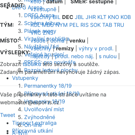
kolo
|
datum
|
SMĚR:
sestupně
|
SEŘADIT:
DRFG Arena
vzestupně
|
DRFG Arena
všechny
BIL
DEC
JBL
JHR
KLT
KNO
KOB
Schéma tribun
TÝM:
KOL
MBU
NYM
PEL
RIS
SOK
TAB
TRU
Plánek areny
VRC
ZNS
Virtuální prohlídka
MÍSTO:
všude
|
doma
|
venku
|
Návštěvní řád
všechny
|
remízy
|
výhry v prodl.
|
VÝSLEDKY:
Veřejné bruslení
nájezdy
|
prodl. nebo náj.
|
s nulou
|
PRESS: pro novináře
Zobrazit
tabulku
této sezóny a soutěže.
Rozpis ledové plochy
Zadaným parametrům nevyhovuje žádný zápas.
Vstupenky
Permanentky 18/19
Přípravná utkání 18/19
Vaše připomínky k této stránce uvítáme na
Vstupenky 18/19
webmaster
@esports.cz.
Uvolňování míst
Tweet
Zvýhodněné
Tipsport extraliga
On-line
Přípravná utkání
A-tým