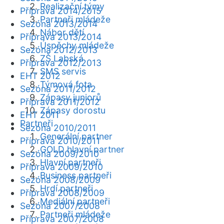
Realizační týmy
Příprava 2014/2015
Partneři mládeže
Sezóna 2013/2014
Nábor dětí
Příprava 2013/2014
Úspěchy mládeže
Sezóna 2012/2013
ZŠ Labská
Příprava 2012/2013
SMS servis
EHT 2012
Týmová fota
Sezóna 2011/2012
Zápasy juniorů
Příprava 2011/2012
Zápasy dorostu
EHT 2011
Partneři
Sezóna 2010/2011
Generální partner
Příprava 2010/2011
GOLD hlavní partner
Sezóna 2009/2010
Hlavní partneři
Příprava 2009/2010
Business partneři
Sezóna 2008/2009
Hrdí partneři
Příprava 2008/2009
Mediální partneři
Sezóna 2007/2008
Partneři mládeže
Příprava 2007/2008