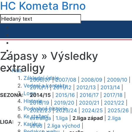
HC Kometa Brno
Zápasy »
Výsledky
extraligy
Klub
Základní údaje
2006/07
|
2007/08
|
2008/09
|
2009/10
|
Vedení a kontakty
2010/11
|
2011/12
|
2012/13
|
2013/14
|
Logo
SEZONA:
2014/15
|
2015/16
|
2016/17
|
2017/18
|
Historie
2018/19
|
2019/20
|
2020/21
|
2021/22
|
Podrobná historie
2022/23
|
2023/24
|
2024/25
|
2025/26
|
Ke stažení
extraliga
|
1.liga
|
2.liga západ
|
2.liga
LIGA:
Kariéra
střed
|
2.liga východ
|
Redakce webu