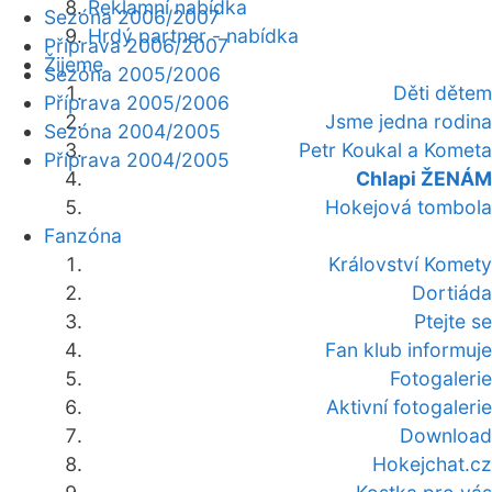
Reklamní nabídka
Sezóna 2006/2007
Hrdý partner - nabídka
Příprava 2006/2007
Žijeme
Sezóna 2005/2006
Děti dětem
Příprava 2005/2006
Jsme jedna rodina
Sezóna 2004/2005
Petr Koukal a Kometa
Příprava 2004/2005
Chlapi ŽENÁM
Hokejová tombola
Fanzóna
Království Komety
Dortiáda
Ptejte se
Fan klub informuje
Fotogalerie
Aktivní fotogalerie
Download
Hokejchat.cz