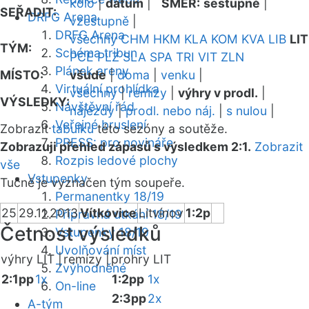
kolo
|
datum
|
SMĚR:
sestupně
|
SEŘADIT:
DRFG Arena
vzestupně
|
DRFG Arena
všechny
CHM
HKM
KLA
KOM
KVA
LIB
LIT
TÝM:
Schéma tribun
PCE
PLZ
SLA
SPA
TRI
VIT
ZLN
Plánek areny
MÍSTO:
všude
|
doma
|
venku
|
Virtuální prohlídka
všechny
|
remízy
|
výhry v prodl.
|
VÝSLEDKY:
Návštěvní řád
nájezdy
|
prodl. nebo náj.
|
s nulou
|
Veřejné bruslení
Zobrazit
tabulku
této sezóny a soutěže.
PRESS: pro novináře
Zobrazuji přehled zápasů s výsledkem 2:1.
Zobrazit
Rozpis ledové plochy
vše
Vstupenky
Tučně je vyznačen tým soupeře.
Permanentky 18/19
25
29.11.2013
Vítkovice
Litvínov
1:2p
Přípravná utkání 18/19
Četnost výsledků
Vstupenky 18/19
Uvolňování míst
výhry LIT |
remízy |
prohry LIT
Zvýhodněné
2:1pp
1x
1:2pp
1x
On-line
2:3pp
2x
A-tým