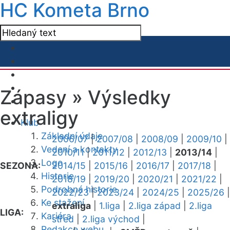
HC Kometa Brno
Zápasy »
Výsledky
extraligy
Klub
Základní údaje
2006/07
|
2007/08
|
2008/09
|
2009/10
|
Vedení a kontakty
2010/11
|
2011/12
|
2012/13
|
2013/14
|
Logo
SEZONA:
2014/15
|
2015/16
|
2016/17
|
2017/18
|
Historie
2018/19
|
2019/20
|
2020/21
|
2021/22
|
Podrobná historie
2022/23
|
2023/24
|
2024/25
|
2025/26
|
Ke stažení
extraliga
|
1.liga
|
2.liga západ
|
2.liga
LIGA:
Kariéra
střed
|
2.liga východ
|
Redakce webu