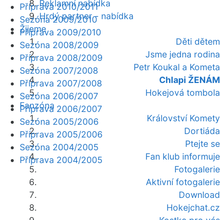
Reklamní nabídka
Příprava 2010/2011
Hrdý partner - nabídka
Sezóna 2009/2010
Žijeme
Příprava 2009/2010
Děti dětem
Sezóna 2008/2009
Jsme jedna rodina
Příprava 2008/2009
Petr Koukal a Kometa
Sezóna 2007/2008
Chlapi ŽENÁM
Příprava 2007/2008
Hokejová tombola
Sezóna 2006/2007
Fanzóna
Příprava 2006/2007
Království Komety
Sezóna 2005/2006
Dortiáda
Příprava 2005/2006
Ptejte se
Sezóna 2004/2005
Fan klub informuje
Příprava 2004/2005
Fotogalerie
Aktivní fotogalerie
Download
Hokejchat.cz