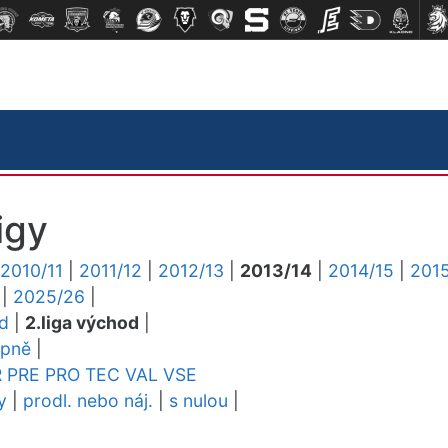
igy
2010/11
|
2011/12
|
2012/13
|
2013/14
|
2014/15
|
2015
|
2025/26
|
ed
|
2.liga východ
|
upně
|
R
PRE
PRO
TEC
VAL
VSE
y
|
prodl. nebo náj.
|
s nulou
|