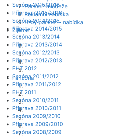
Sezóna 2015/2016
Partneři mládeže
Příprava 2015/2016
Reklamní nabídka
Sezóna 2014/2015
Hrdý partner - nabídka
Příprava 2014/2015
Žijeme
Sezóna 2013/2014
Příprava 2013/2014
Sezóna 2012/2013
Příprava 2012/2013
EHT 2012
Sezóna 2011/2012
Fanzóna
Příprava 2011/2012
EHT 2011
Sezóna 2010/2011
Příprava 2010/2011
Sezóna 2009/2010
Příprava 2009/2010
Sezóna 2008/2009