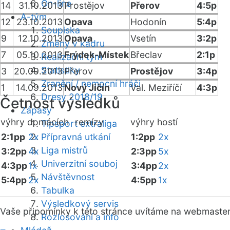
On-line
14
31.10.2013
Prostějov
Přerov
4:5p
A-tým
12
23.10.2013
Opava
Hodonín
5:4p
Soupiska
9
12.10.2013
Opava
Vsetín
3:2p
Změny v kádru
7
05.10.2013
Frýdek-Místek
Břeclav
2:1p
Realizační tým
Statistiky
3
20.09.2013
Přerov
Prostějov
3:4p
Zranění / nemocní hráči
1
14.09.2013
Nový Jičín
Val. Meziříčí
4:3p
Dresy 2018/19
Četnost výsledků
Zápasy
výhry domácích
remízy
výhry hostí
Tipsport extraliga
2:1pp
2x
Přípravná utkání
1:2pp
2x
Liga mistrů
3:2pp
4x
2:3pp
5x
Univerzitní souboj
4:3pp
1x
3:4pp
2x
Návštěvnost
5:4pp
2x
4:5pp
1x
Tabulka
Výsledkový servis
Vaše připomínky k této stránce uvítáme na webmaste
Rozlosování a info