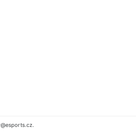
r
@esports.cz.