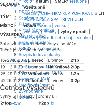
kolo
|
datum
|
SMĚR:
sestupně
|
SEŘADIT:
DRFG Arena
vzestupně
|
DRFG Arena
všechny
CHM
HKM
KLA
KOM
KVA
LIB
LIT
TÝM:
Schéma tribun
PCE
PLZ
SLA
SPA
TRI
VIT
ZLN
Plánek areny
MÍSTO:
všude
|
doma
|
venku
|
Virtuální prohlídka
všechny
|
remízy
|
výhry v prodl.
|
VÝSLEDKY:
Návštěvní řád
nájezdy
|
prodl. nebo náj.
|
s nulou
|
Veřejné bruslení
Zobrazit
tabulku
této sezóny a soutěže.
PRESS: pro novináře
Tučně je vyznačen tým soupeře.
Rozpis ledové plochy
16
27.10.2013
Liberec
Litvínov
2:1p
Vstupenky
Permanentky 18/19
19
13.11.2013
Litvínov
Hr. Králové
2:3p
Přípravná utkání 18/19
25
29.11.2013
Vítkovice
Litvínov
1:2p
Vstupenky 18/19
42
26.01.2014
Liberec
Litvínov
3:2p
Uvolňování míst
Četnost výsledků
Zvýhodněné
výhry LIT |
remízy |
prohry LIT
On-line
2:1pp
1x
1:2pp
1x
A-tým