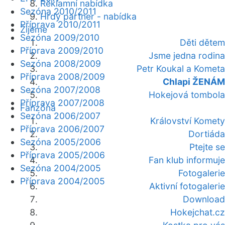
Reklamní nabídka
Sezóna 2010/2011
Hrdý partner - nabídka
Příprava 2010/2011
Žijeme
Sezóna 2009/2010
Děti dětem
Příprava 2009/2010
Jsme jedna rodina
Sezóna 2008/2009
Petr Koukal a Kometa
Příprava 2008/2009
Chlapi ŽENÁM
Sezóna 2007/2008
Hokejová tombola
Příprava 2007/2008
Fanzóna
Sezóna 2006/2007
Království Komety
Příprava 2006/2007
Dortiáda
Sezóna 2005/2006
Ptejte se
Příprava 2005/2006
Fan klub informuje
Sezóna 2004/2005
Fotogalerie
Příprava 2004/2005
Aktivní fotogalerie
Download
Hokejchat.cz