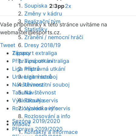
Soupiska
2:3pp
2x
Změny v kádru
Realizační tým
Vaše připomínky k této stránce uvítáme na
Statistiky
webmaster
@esports.cz.
Zranění / nemocní hráči
Tweet
Dresy 2018/19
Zápasy
Tipsport extraliga
Přípravná utkání
Tipsport extraliga
Liga mistrů
Přípravná utkání
Univerzitní souboj
Liga mistrů
Návštěvnost
Univerzitní souboj
Tabulka
Návštěvnost
Výsledkový servis
Tabulka
Rozlosování a info
Výsledkový servis
Rozlosování a info
Sezóna 2019/2020
Mládež
Příprava 2019/2020
Kontakty a informace