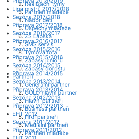
Příprava 2018/2019
Realizační týmy
Liga mistrů 2017/2018
Partneři mládeže
Sezóna 2017/2018
Nábor dětí
Příprava 2017/2018
Úspěchy mládeže
Sezóna 2016/2017
ZŠ Labská
Příprava 2016/2017
SMS servis
Sezóna 2015/2016
Týmová fota
Příprava 2015/2016
Zápasy juniorů
Sezóna 2014/2015
Zápasy dorostu
Příprava 2014/2015
Partneři
Sezóna 2013/2014
Generální partner
Příprava 2013/2014
GOLD hlavní partner
Sezóna 2012/2013
Hlavní partneři
Příprava 2012/2013
Business partneři
EHT 2012
Hrdí partneři
Sezóna 2011/2012
Mediální partneři
Příprava 2011/2012
Partneři mládeže
EHT 2011