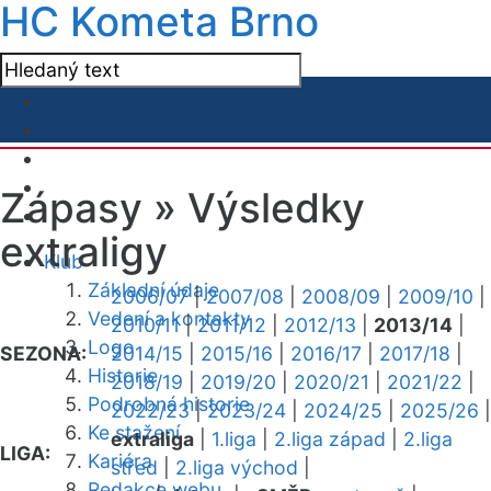
HC Kometa Brno
Zápasy »
Výsledky
extraligy
Klub
Základní údaje
2006/07
|
2007/08
|
2008/09
|
2009/10
|
Vedení a kontakty
2010/11
|
2011/12
|
2012/13
|
2013/14
|
Logo
SEZONA:
2014/15
|
2015/16
|
2016/17
|
2017/18
|
Historie
2018/19
|
2019/20
|
2020/21
|
2021/22
|
Podrobná historie
2022/23
|
2023/24
|
2024/25
|
2025/26
|
Ke stažení
extraliga
|
1.liga
|
2.liga západ
|
2.liga
LIGA:
Kariéra
střed
|
2.liga východ
|
Redakce webu