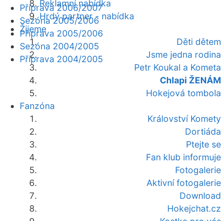
Reklamní nabídka
Příprava 2006/2007
Hrdý partner - nabídka
Sezóna 2005/2006
Žijeme
Příprava 2005/2006
Děti dětem
Sezóna 2004/2005
Jsme jedna rodina
Příprava 2004/2005
Petr Koukal a Kometa
Chlapi ŽENÁM
Hokejová tombola
Fanzóna
Království Komety
Dortiáda
Ptejte se
Fan klub informuje
Fotogalerie
Aktivní fotogalerie
Download
Hokejchat.cz