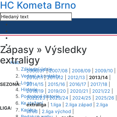
HC Kometa Brno
Zápasy »
Výsledky
extraligy
Klub
Základní údaje
2006/07
|
2007/08
|
2008/09
|
2009/10
|
Vedení a kontakty
2010/11
|
2011/12
|
2012/13
|
2013/14
|
Logo
SEZONA:
2014/15
|
2015/16
|
2016/17
|
2017/18
|
Historie
2018/19
|
2019/20
|
2020/21
|
2021/22
|
Podrobná historie
2022/23
|
2023/24
|
2024/25
|
2025/26
|
Ke stažení
extraliga
|
1.liga
|
2.liga západ
|
2.liga
LIGA:
Kariéra
střed
|
2.liga východ
|
Redakce webu