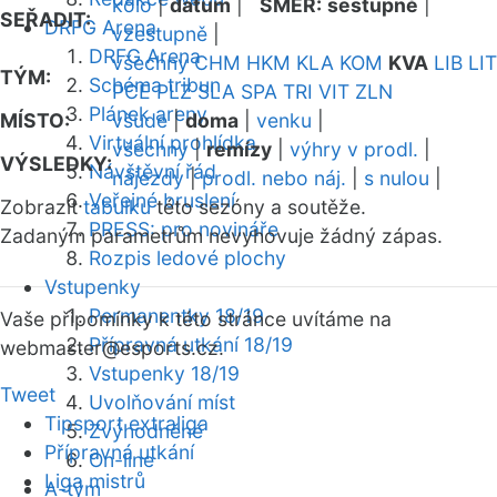
kolo
|
datum
|
SMĚR:
sestupně
|
SEŘADIT:
DRFG Arena
vzestupně
|
DRFG Arena
všechny
CHM
HKM
KLA
KOM
KVA
LIB
LIT
TÝM:
Schéma tribun
PCE
PLZ
SLA
SPA
TRI
VIT
ZLN
Plánek areny
MÍSTO:
všude
|
doma
|
venku
|
Virtuální prohlídka
všechny
|
remízy
|
výhry v prodl.
|
VÝSLEDKY:
Návštěvní řád
nájezdy
|
prodl. nebo náj.
|
s nulou
|
Veřejné bruslení
Zobrazit
tabulku
této sezóny a soutěže.
PRESS: pro novináře
Zadaným parametrům nevyhovuje žádný zápas.
Rozpis ledové plochy
Vstupenky
Permanentky 18/19
Vaše připomínky k této stránce uvítáme na
Přípravná utkání 18/19
webmaster
@esports.cz.
Vstupenky 18/19
Tweet
Uvolňování míst
Tipsport extraliga
Zvýhodněné
Přípravná utkání
On-line
Liga mistrů
A-tým