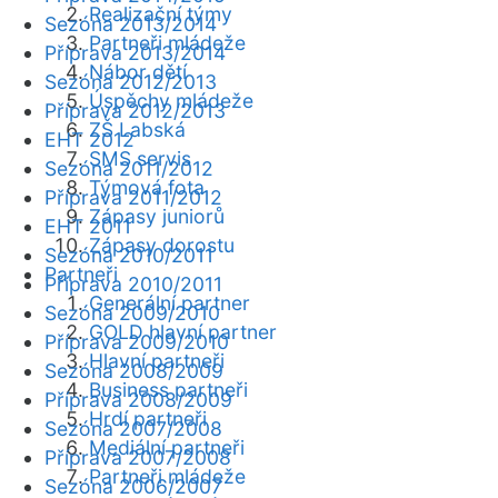
Realizační týmy
Sezóna 2013/2014
Partneři mládeže
Příprava 2013/2014
Nábor dětí
Sezóna 2012/2013
Úspěchy mládeže
Příprava 2012/2013
ZŠ Labská
EHT 2012
SMS servis
Sezóna 2011/2012
Týmová fota
Příprava 2011/2012
Zápasy juniorů
EHT 2011
Zápasy dorostu
Sezóna 2010/2011
Partneři
Příprava 2010/2011
Generální partner
Sezóna 2009/2010
GOLD hlavní partner
Příprava 2009/2010
Hlavní partneři
Sezóna 2008/2009
Business partneři
Příprava 2008/2009
Hrdí partneři
Sezóna 2007/2008
Mediální partneři
Příprava 2007/2008
Partneři mládeže
Sezóna 2006/2007