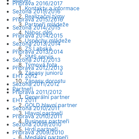
Mládež
Příprava 2016/2017
Kontakty a informace
Sezóna 2015/2016
Realizační týmy
Příprava 2015/2016
Partneři mládeže
Sezóna 2014/2015
Nábor dětí
Příprava 2014/2015
Úspěchy mládeže
Sezóna 2013/2014
ZŠ Labská
Příprava 2013/2014
SMS servis
Sezóna 2012/2013
Týmová fota
Příprava 2012/2013
Zápasy juniorů
EHT 2012
Zápasy dorostu
Sezóna 2011/2012
Partneři
Příprava 2011/2012
Generální partner
EHT 2011
GOLD hlavní partner
Sezóna 2010/2011
Hlavní partneři
Příprava 2010/2011
Business partneři
Sezóna 2009/2010
Hrdí partneři
Příprava 2009/2010
Mediální partneři