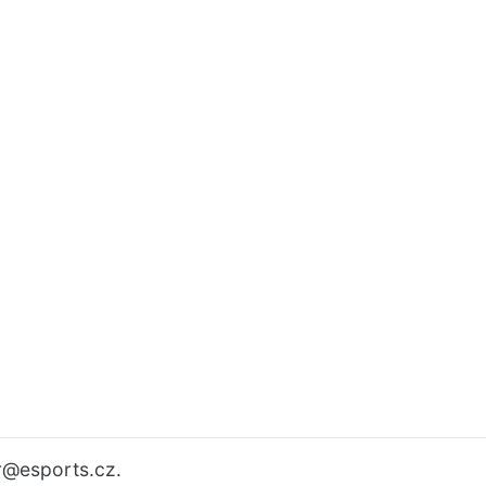
r
@esports.cz.