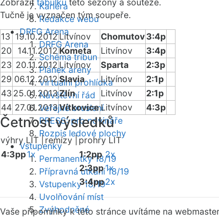
Zobrazit
tabulku
této sezóny a soutěže.
Kariéra
Tučně je vyznačen tým soupeře.
Redakce webu
DRFG Arena
13
19.10.2012
Litvínov
Chomutov
3:4p
DRFG Arena
20
14.11.2012
Kometa
Litvínov
3:4p
Schéma tribun
23
20.11.2012
Litvínov
Sparta
2:3p
Plánek areny
29
06.12.2012
Slavia
Litvínov
2:1p
Virtuální prohlídka
43
25.01.2013
Zlín
Litvínov
2:1p
Návštěvní řád
44
27.01.2013
Vítkovice
Litvínov
4:3p
Veřejné bruslení
Četnost výsledků
PRESS: pro novináře
Rozpis ledové plochy
výhry LIT |
remízy |
prohry LIT
Vstupenky
4:3pp
1x
1:2pp
2x
Permanentky 18/19
2:3pp
1x
Přípravná utkání 18/19
3:4pp
2x
Vstupenky 18/19
Uvolňování míst
Zvýhodněné
Vaše připomínky k této stránce uvítáme na webmaste