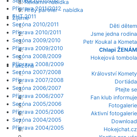
Sezóna 2011/2012
Reklamní nabídka
Příprava 2011/2012
Hrdý partner - nabídka
EHT 2011
Žijeme
Sezóna 2010/2011
Děti dětem
Příprava 2010/2011
Jsme jedna rodina
Sezóna 2009/2010
Petr Koukal a Kometa
Příprava 2009/2010
Chlapi ŽENÁM
Sezóna 2008/2009
Hokejová tombola
Příprava 2008/2009
Fanzóna
Sezóna 2007/2008
Království Komety
Příprava 2007/2008
Dortiáda
Sezóna 2006/2007
Ptejte se
Příprava 2006/2007
Fan klub informuje
Sezóna 2005/2006
Fotogalerie
Příprava 2005/2006
Aktivní fotogalerie
Sezóna 2004/2005
Download
Příprava 2004/2005
Hokejchat.cz