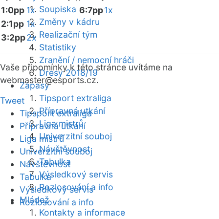
Soupiska
1:0pp
1x
6:7pp
1x
Změny v kádru
2:1pp
1x
Realizační tým
3:2pp
2x
Statistiky
Zranění / nemocní hráči
Vaše připomínky k této stránce uvítáme na
Dresy 2018/19
webmaster
@esports.cz.
Zápasy
Tipsport extraliga
Tweet
Přípravná utkání
Tipsport extraliga
Liga mistrů
Přípravná utkání
Univerzitní souboj
Liga mistrů
Návštěvnost
Univerzitní souboj
Tabulka
Návštěvnost
Výsledkový servis
Tabulka
Rozlosování a info
Výsledkový servis
Mládež
Rozlosování a info
Kontakty a informace