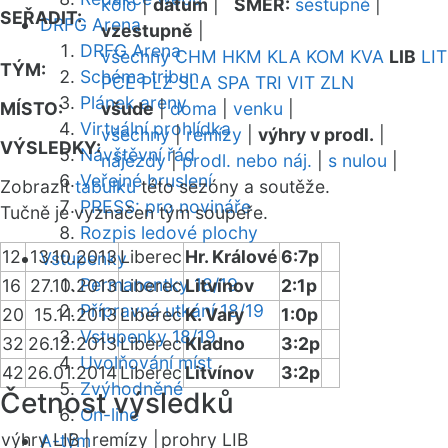
kolo
|
datum
|
SMĚR:
sestupně
|
SEŘADIT:
DRFG Arena
vzestupně
|
DRFG Arena
všechny
CHM
HKM
KLA
KOM
KVA
LIB
LIT
TÝM:
Schéma tribun
PCE
PLZ
SLA
SPA
TRI
VIT
ZLN
Plánek areny
MÍSTO:
všude
|
doma
|
venku
|
Virtuální prohlídka
všechny
|
remízy
|
výhry v prodl.
|
VÝSLEDKY:
Návštěvní řád
nájezdy
|
prodl. nebo náj.
|
s nulou
|
Veřejné bruslení
Zobrazit
tabulku
této sezóny a soutěže.
PRESS: pro novináře
Tučně je vyznačen tým soupeře.
Rozpis ledové plochy
12
13.10.2013
Liberec
Hr. Králové
6:7p
Vstupenky
Permanentky 18/19
16
27.10.2013
Liberec
Litvínov
2:1p
Přípravná utkání 18/19
20
15.11.2013
Liberec
K. Vary
1:0p
Vstupenky 18/19
32
26.12.2013
Liberec
Kladno
3:2p
Uvolňování míst
42
26.01.2014
Liberec
Litvínov
3:2p
Zvýhodněné
Četnost výsledků
On-line
výhry LIB |
remízy |
prohry LIB
A-tým