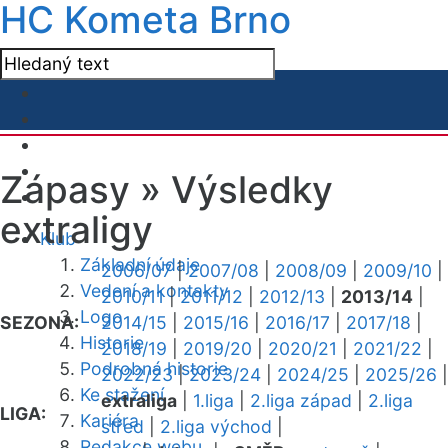
HC Kometa Brno
Zápasy »
Výsledky
extraligy
Klub
Základní údaje
2006/07
|
2007/08
|
2008/09
|
2009/10
|
Vedení a kontakty
2010/11
|
2011/12
|
2012/13
|
2013/14
|
Logo
SEZONA:
2014/15
|
2015/16
|
2016/17
|
2017/18
|
Historie
2018/19
|
2019/20
|
2020/21
|
2021/22
|
Podrobná historie
2022/23
|
2023/24
|
2024/25
|
2025/26
|
Ke stažení
extraliga
|
1.liga
|
2.liga západ
|
2.liga
LIGA:
Kariéra
střed
|
2.liga východ
|
Redakce webu