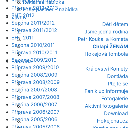
Sezóna 2012/2013
Reklamní nabídka
Příprava 2012/2013
Hrdý partner - nabídka
EHT 2012
Žijeme
Sezóna 2011/2012
Děti dětem
Příprava 2011/2012
Jsme jedna rodina
EHT 2011
Petr Koukal a Kometa
Sezóna 2010/2011
Chlapi ŽENÁM
Příprava 2010/2011
Hokejová tombola
Sezóna 2009/2010
Fanzóna
Příprava 2009/2010
Království Komety
Sezóna 2008/2009
Dortiáda
Příprava 2008/2009
Ptejte se
Sezóna 2007/2008
Fan klub informuje
Příprava 2007/2008
Fotogalerie
Sezóna 2006/2007
Aktivní fotogalerie
Příprava 2006/2007
Download
Sezóna 2005/2006
Hokejchat.cz
Příprava 2005/2006