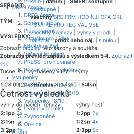
kolo
|
datum
|
SMĚR:
sestupně
|
SEŘADIT:
DRFG Arena
vzestupně
|
DRFG Arena
všechny
BRE
FRM
HOD
NJI
OPA
ORL
TÝM:
Schéma tribun
POR
PRE
PRO
TEC
VAL
VSE
Plánek areny
všechny
|
remízy
|
výhry v prodl.
|
VÝSLEDKY:
Virtuální prohlídka
nájezdy
|
prodl. nebo náj.
|
s nulou
|
Návštěvní řád
Zobrazit
tabulku
této sezóny a soutěže.
Veřejné bruslení
Zobrazuji přehled zápasů s výsledkem 5:4.
Zobrazit
PRESS: pro novináře
vše
Rozpis ledové plochy
Tučně jsou vyznačeny vítězné týmy.
Vstupenky
5
28.09.2013
Břeclav
Nový Jičín
5:4sn
Permanentky 18/19
Četnost výsledků
Přípravná utkání 18/19
Vstupenky 18/19
výhry domácích
remízy
výhry hostí
Uvolňování míst
2:1pp
2x
1:2pp
2x
Zvýhodněné
2:1sn
1x
1:2sn
4x
On-line
3:2pp
4x
2:3pp
5x
A-tým