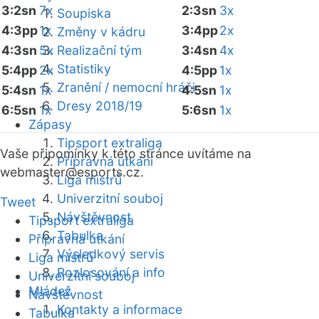
3:2sn
7x
2:3sn
3x
Soupiska
4:3pp
1x
3:4pp
2x
Změny v kádru
4:3sn
5x
Realizační tým
3:4sn
4x
Statistiky
5:4pp
2x
4:5pp
1x
Zranění / nemocní hráči
5:4sn
1x
4:5sn
1x
Dresy 2018/19
6:5sn
1x
5:6sn
1x
Zápasy
Tipsport extraliga
Vaše připomínky k této stránce uvítáme na
Přípravná utkání
webmaster
@esports.cz.
Liga mistrů
Univerzitní souboj
Tweet
Návštěvnost
Tipsport extraliga
Tabulka
Přípravná utkání
Výsledkový servis
Liga mistrů
Rozlosování a info
Univerzitní souboj
Mládež
Návštěvnost
Kontakty a informace
Tabulka