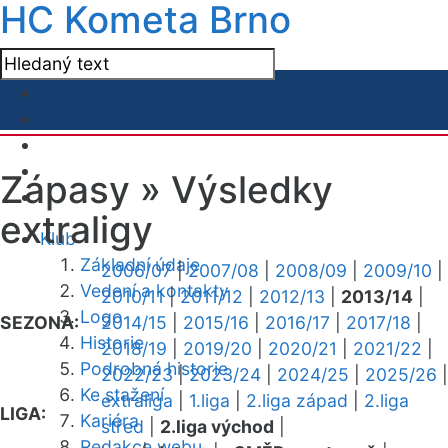
HC Kometa Brno
Zápasy »
Výsledky
extraligy
Klub
Základní údaje
2006/07
|
2007/08
|
2008/09
|
2009/10
|
Vedení a kontakty
2010/11
|
2011/12
|
2012/13
|
2013/14
|
Logo
SEZONA:
2014/15
|
2015/16
|
2016/17
|
2017/18
|
Historie
2018/19
|
2019/20
|
2020/21
|
2021/22
|
Podrobná historie
2022/23
|
2023/24
|
2024/25
|
2025/26
|
Ke stažení
extraliga
|
1.liga
|
2.liga západ
|
2.liga
LIGA:
Kariéra
střed
|
2.liga východ
|
Redakce webu