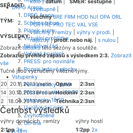
kolo
|
datum
|
SMĚR:
sestupně
|
SEŘADIT:
DRFG Arena
vzestupně
|
DRFG Arena
všechny
BRE
FRM
HOD
NJI
OPA
ORL
TÝM:
Schéma tribun
POR
PRE
PRO
TEC
VAL
VSE
Plánek areny
všechny
|
remízy
|
výhry v prodl.
|
VÝSLEDKY:
Virtuální prohlídka
nájezdy
|
prodl. nebo náj.
|
s nulou
|
Návštěvní řád
Zobrazit
tabulku
této sezóny a soutěže.
Veřejné bruslení
Zobrazuji přehled zápasů s výsledkem 2:3.
Zobrazit
PRESS: pro novináře
vše
Rozpis ledové plochy
Tučně jsou vyznačeny vítězné týmy.
Vstupenky
20
20.11.2013
Vsetín
Opava
2:3sn
Permanentky 18/19
Přípravná utkání 18/19
14
30.10.2013
Břeclav
Hodonín
2:3sn
Vstupenky 18/19
2
18.09.2013
Vsetín
Technika
2:3sn
Uvolňování míst
Četnost výsledků
Zvýhodněné
výhry domácích
remízy
výhry hostí
On-line
2:1pp
2x
1:2pp
2x
A-tým