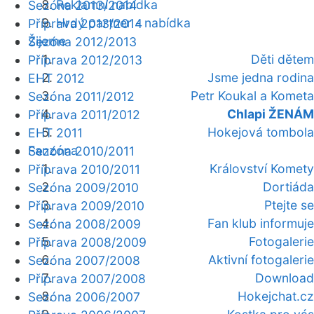
Reklamní nabídka
Sezóna 2013/2014
Hrdý partner - nabídka
Příprava 2013/2014
Žijeme
Sezóna 2012/2013
Děti dětem
Příprava 2012/2013
Jsme jedna rodina
EHT 2012
Petr Koukal a Kometa
Sezóna 2011/2012
Chlapi ŽENÁM
Příprava 2011/2012
Hokejová tombola
EHT 2011
Fanzóna
Sezóna 2010/2011
Království Komety
Příprava 2010/2011
Dortiáda
Sezóna 2009/2010
Ptejte se
Příprava 2009/2010
Fan klub informuje
Sezóna 2008/2009
Fotogalerie
Příprava 2008/2009
Aktivní fotogalerie
Sezóna 2007/2008
Download
Příprava 2007/2008
Hokejchat.cz
Sezóna 2006/2007