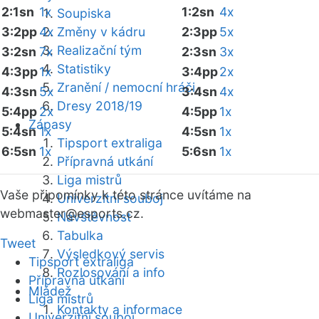
2:1sn
1x
1:2sn
4x
Soupiska
3:2pp
4x
Změny v kádru
2:3pp
5x
Realizační tým
3:2sn
7x
2:3sn
3x
Statistiky
4:3pp
1x
3:4pp
2x
Zranění / nemocní hráči
4:3sn
5x
3:4sn
4x
Dresy 2018/19
5:4pp
2x
4:5pp
1x
Zápasy
5:4sn
1x
4:5sn
1x
Tipsport extraliga
6:5sn
1x
5:6sn
1x
Přípravná utkání
Liga mistrů
Vaše připomínky k této stránce uvítáme na
Univerzitní souboj
webmaster
@esports.cz.
Návštěvnost
Tabulka
Tweet
Výsledkový servis
Tipsport extraliga
Rozlosování a info
Přípravná utkání
Mládež
Liga mistrů
Kontakty a informace
Univerzitní souboj