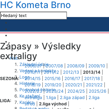
HC Kometa Brno
Zápasy »
Výsledky
extraligy
Klub
Základní údaje
2006/07
|
2007/08
|
2008/09
|
2009/10
|
Vedení a kontakty
2010/11
|
2011/12
|
2012/13
|
2013/14
|
Logo
SEZONA:
2014/15
|
2015/16
|
2016/17
|
2017/18
|
Historie
2018/19
|
2019/20
|
2020/21
|
2021/22
|
Podrobná historie
2022/23
|
2023/24
|
2024/25
|
2025/26
|
Ke stažení
extraliga
|
1.liga
|
2.liga západ
|
2.liga
LIGA:
Kariéra
střed
|
2.liga východ
|
Redakce webu