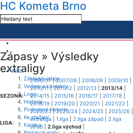
HC Kometa Brno
Zápasy »
Výsledky
extraligy
Klub
Základní údaje
2006/07
|
2007/08
|
2008/09
|
2009/10
|
Vedení a kontakty
2010/11
|
2011/12
|
2012/13
|
2013/14
|
Logo
SEZONA:
2014/15
|
2015/16
|
2016/17
|
2017/18
|
Historie
2018/19
|
2019/20
|
2020/21
|
2021/22
|
Podrobná historie
2022/23
|
2023/24
|
2024/25
|
2025/26
|
Ke stažení
extraliga
|
1.liga
|
2.liga západ
|
2.liga
LIGA:
Kariéra
střed
|
2.liga východ
|
Redakce webu