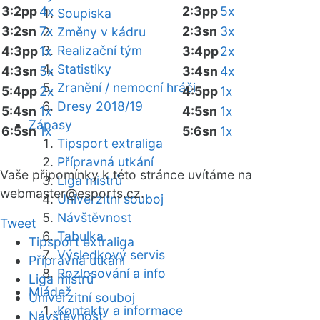
3:2pp
4x
2:3pp
5x
Soupiska
3:2sn
7x
2:3sn
3x
Změny v kádru
Realizační tým
4:3pp
1x
3:4pp
2x
Statistiky
4:3sn
5x
3:4sn
4x
Zranění / nemocní hráči
5:4pp
2x
4:5pp
1x
Dresy 2018/19
5:4sn
1x
4:5sn
1x
Zápasy
6:5sn
1x
5:6sn
1x
Tipsport extraliga
Přípravná utkání
Vaše připomínky k této stránce uvítáme na
Liga mistrů
webmaster
@esports.cz.
Univerzitní souboj
Návštěvnost
Tweet
Tabulka
Tipsport extraliga
Výsledkový servis
Přípravná utkání
Rozlosování a info
Liga mistrů
Mládež
Univerzitní souboj
Kontakty a informace
Návštěvnost