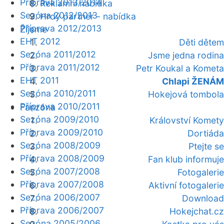
Příprava 2013/2014
Reklamní nabídka
Sezóna 2012/2013
Hrdý partner - nabídka
Příprava 2012/2013
Žijeme
EHT 2012
Děti dětem
Sezóna 2011/2012
Jsme jedna rodina
Příprava 2011/2012
Petr Koukal a Kometa
EHT 2011
Chlapi ŽENÁM
Sezóna 2010/2011
Hokejová tombola
Příprava 2010/2011
Fanzóna
Sezóna 2009/2010
Království Komety
Příprava 2009/2010
Dortiáda
Sezóna 2008/2009
Ptejte se
Příprava 2008/2009
Fan klub informuje
Sezóna 2007/2008
Fotogalerie
Příprava 2007/2008
Aktivní fotogalerie
Sezóna 2006/2007
Download
Příprava 2006/2007
Hokejchat.cz
Sezóna 2005/2006