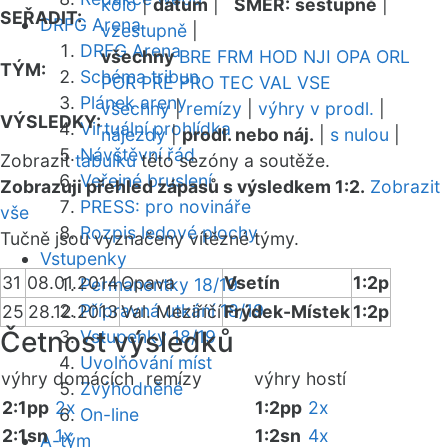
kolo
|
datum
|
SMĚR:
sestupně
|
SEŘADIT:
DRFG Arena
vzestupně
|
DRFG Arena
všechny
BRE
FRM
HOD
NJI
OPA
ORL
TÝM:
Schéma tribun
POR
PRE
PRO
TEC
VAL
VSE
Plánek areny
všechny
|
remízy
|
výhry v prodl.
|
VÝSLEDKY:
Virtuální prohlídka
nájezdy
|
prodl. nebo náj.
|
s nulou
|
Návštěvní řád
Zobrazit
tabulku
této sezóny a soutěže.
Veřejné bruslení
Zobrazuji přehled zápasů s výsledkem 1:2.
Zobrazit
PRESS: pro novináře
vše
Rozpis ledové plochy
Tučně jsou vyznačeny vítězné týmy.
Vstupenky
31
08.01.2014
Opava
Vsetín
1:2p
Permanentky 18/19
Přípravná utkání 18/19
25
28.12.2013
Val. Meziříčí
Frýdek-Místek
1:2p
Četnost výsledků
Vstupenky 18/19
Uvolňování míst
výhry domácích
remízy
výhry hostí
Zvýhodněné
2:1pp
2x
1:2pp
2x
On-line
2:1sn
1x
1:2sn
4x
A-tým