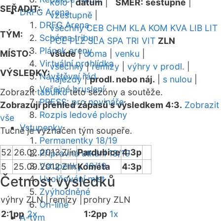
kolo
|
datum
|
SMĚR:
sestupně
|
SEŘADIT:
DRFG Arena
vzestupně
|
DRFG Arena
všechny
CEB
CHM
KLA
KOM
KVA
LIB
LIT
TÝM:
Schéma tribun
PCE
PLZ
SLA
SPA
TRI
VIT
ZLN
Plánek areny
MÍSTO:
všude
|
doma
|
venku
|
Virtuální prohlídka
všechny
|
remízy
|
výhry v prodl.
|
VÝSLEDKY:
Návštěvní řád
nájezdy
|
prodl. nebo náj.
|
s nulou
|
Veřejné bruslení
Zobrazit
tabulku
této sezóny a soutěže.
PRESS: pro novináře
Zobrazuji přehled zápasů s výsledkem 4:3.
Zobrazit
Rozpis ledové plochy
vše
Vstupenky
Tučně je vyznačen tým soupeře.
Permanentky 18/19
52
26.02.2013
Zlín
Pardubice
4:3p
Přípravná utkání 18/19
Vstupenky 18/19
5
25.09.2012
Zlín
Kometa
4:3p
Četnost výsledků
Uvolňování míst
Zvýhodněné
výhry ZLN |
remízy |
prohry ZLN
On-line
2:1pp
2x
1:2pp
1x
A-tým