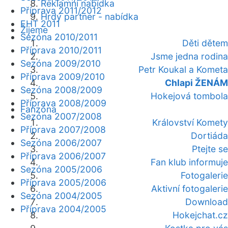
Reklamní nabídka
Příprava 2011/2012
Hrdý partner - nabídka
EHT 2011
Žijeme
Sezóna 2010/2011
Děti dětem
Příprava 2010/2011
Jsme jedna rodina
Sezóna 2009/2010
Petr Koukal a Kometa
Příprava 2009/2010
Chlapi ŽENÁM
Sezóna 2008/2009
Hokejová tombola
Příprava 2008/2009
Fanzóna
Sezóna 2007/2008
Království Komety
Příprava 2007/2008
Dortiáda
Sezóna 2006/2007
Ptejte se
Příprava 2006/2007
Fan klub informuje
Sezóna 2005/2006
Fotogalerie
Příprava 2005/2006
Aktivní fotogalerie
Sezóna 2004/2005
Download
Příprava 2004/2005
Hokejchat.cz