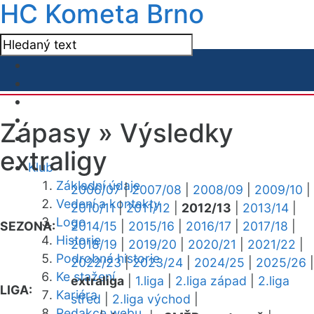
HC Kometa Brno
Zápasy »
Výsledky
extraligy
Klub
Základní údaje
2006/07
|
2007/08
|
2008/09
|
2009/10
|
Vedení a kontakty
2010/11
|
2011/12
|
2012/13
|
2013/14
|
Logo
SEZONA:
2014/15
|
2015/16
|
2016/17
|
2017/18
|
Historie
2018/19
|
2019/20
|
2020/21
|
2021/22
|
Podrobná historie
2022/23
|
2023/24
|
2024/25
|
2025/26
|
Ke stažení
extraliga
|
1.liga
|
2.liga západ
|
2.liga
LIGA:
Kariéra
střed
|
2.liga východ
|
Redakce webu