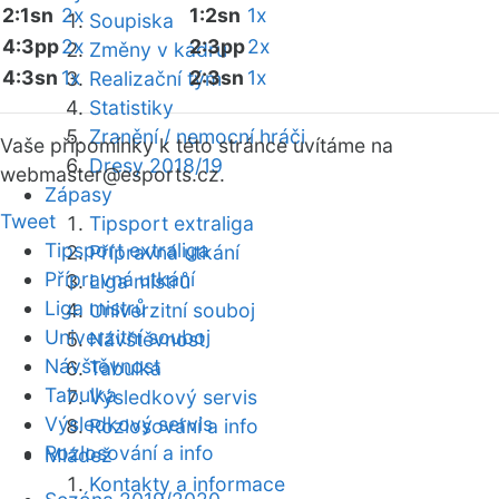
2:1sn
2x
1:2sn
1x
Soupiska
4:3pp
2x
2:3pp
2x
Změny v kádru
4:3sn
1x
2:3sn
1x
Realizační tým
Statistiky
Zranění / nemocní hráči
Vaše připomínky k této stránce uvítáme na
Dresy 2018/19
webmaster
@esports.cz.
Zápasy
Tweet
Tipsport extraliga
Tipsport extraliga
Přípravná utkání
Přípravná utkání
Liga mistrů
Liga mistrů
Univerzitní souboj
Univerzitní souboj
Návštěvnost
Návštěvnost
Tabulka
Tabulka
Výsledkový servis
Výsledkový servis
Rozlosování a info
Rozlosování a info
Mládež
Kontakty a informace