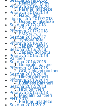
Sezóna 2019/2020
Realizační týmy
Příprava 2019/2020
Partneři mládeže
Příprava 2018/2019
Nábor dětí
Liga mistrů 2017/2018
Úspěchy mládeže
Sezóna 2017/2018
ZŠ Labská
Příprava 2017/2018
SMS servis
Sezóna 2016/2017
Týmová fota
Příprava 2016/2017
Zápasy juniorů
Sezóna 2015/2016
Zápasy dorostu
Příprava 2015/2016
Partneři
Sezóna 2014/2015
Generální partner
Příprava 2014/2015
GOLD hlavní partner
Sezóna 2013/2014
Hlavní partneři
Příprava 2013/2014
Business partneři
Sezóna 2012/2013
Hrdí partneři
Příprava 2012/2013
Mediální partneři
EHT 2012
Partneři mládeže
Sezóna 2011/2012