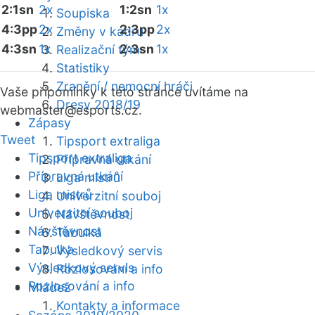
2:1sn
2x
1:2sn
1x
Soupiska
4:3pp
2x
2:3pp
2x
Změny v kádru
4:3sn
1x
2:3sn
1x
Realizační tým
Statistiky
Zranění / nemocní hráči
Vaše připomínky k této stránce uvítáme na
Dresy 2018/19
webmaster
@esports.cz.
Zápasy
Tweet
Tipsport extraliga
Tipsport extraliga
Přípravná utkání
Přípravná utkání
Liga mistrů
Liga mistrů
Univerzitní souboj
Univerzitní souboj
Návštěvnost
Návštěvnost
Tabulka
Tabulka
Výsledkový servis
Výsledkový servis
Rozlosování a info
Rozlosování a info
Mládež
Kontakty a informace