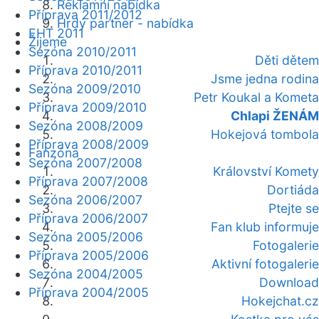
Reklamní nabídka
Příprava 2011/2012
Hrdý partner - nabídka
EHT 2011
Žijeme
Sezóna 2010/2011
Děti dětem
Příprava 2010/2011
Jsme jedna rodina
Sezóna 2009/2010
Petr Koukal a Kometa
Příprava 2009/2010
Chlapi ŽENÁM
Sezóna 2008/2009
Hokejová tombola
Příprava 2008/2009
Fanzóna
Sezóna 2007/2008
Království Komety
Příprava 2007/2008
Dortiáda
Sezóna 2006/2007
Ptejte se
Příprava 2006/2007
Fan klub informuje
Sezóna 2005/2006
Fotogalerie
Příprava 2005/2006
Aktivní fotogalerie
Sezóna 2004/2005
Download
Příprava 2004/2005
Hokejchat.cz