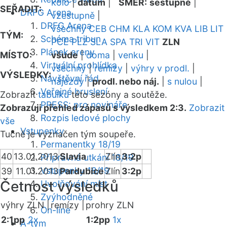
kolo
|
datum
|
SMĚR:
sestupně
|
SEŘADIT:
DRFG Arena
vzestupně
|
DRFG Arena
všechny
CEB
CHM
KLA
KOM
KVA
LIB
LIT
TÝM:
Schéma tribun
PCE
PLZ
SLA
SPA
TRI
VIT
ZLN
Plánek areny
MÍSTO:
všude
|
doma
|
venku
|
Virtuální prohlídka
všechny
|
remízy
|
výhry v prodl.
|
VÝSLEDKY:
Návštěvní řád
nájezdy
|
prodl. nebo náj.
|
s nulou
|
Veřejné bruslení
Zobrazit
tabulku
této sezóny a soutěže.
PRESS: pro novináře
Zobrazuji přehled zápasů s výsledkem 2:3.
Zobrazit
Rozpis ledové plochy
vše
Vstupenky
Tučně je vyznačen tým soupeře.
Permanentky 18/19
40
13.01.2013
Slavia
Zlín
3:2p
Přípravná utkání 18/19
Vstupenky 18/19
39
11.01.2013
Pardubice
Zlín
3:2p
Četnost výsledků
Uvolňování míst
Zvýhodněné
výhry ZLN |
remízy |
prohry ZLN
On-line
2:1pp
2x
1:2pp
1x
A-tým