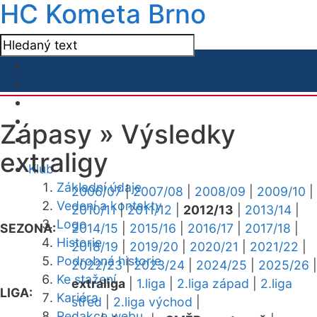
HC Kometa Brno
Zápasy »
Výsledky
extraligy
Klub
Základní údaje
2006/07
|
2007/08
|
2008/09
|
2009/10
|
Vedení a kontakty
2010/11
|
2011/12
|
2012/13
|
2013/14
|
Logo
SEZONA:
2014/15
|
2015/16
|
2016/17
|
2017/18
|
Historie
2018/19
|
2019/20
|
2020/21
|
2021/22
|
Podrobná historie
2022/23
|
2023/24
|
2024/25
|
2025/26
|
Ke stažení
extraliga
|
1.liga
|
2.liga západ
|
2.liga
LIGA:
Kariéra
střed
|
2.liga východ
|
Redakce webu