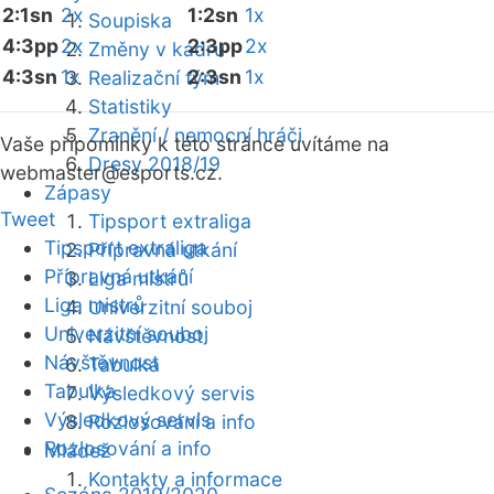
2:1sn
2x
1:2sn
1x
Soupiska
4:3pp
2x
2:3pp
2x
Změny v kádru
4:3sn
1x
2:3sn
1x
Realizační tým
Statistiky
Zranění / nemocní hráči
Vaše připomínky k této stránce uvítáme na
Dresy 2018/19
webmaster
@esports.cz.
Zápasy
Tweet
Tipsport extraliga
Tipsport extraliga
Přípravná utkání
Přípravná utkání
Liga mistrů
Liga mistrů
Univerzitní souboj
Univerzitní souboj
Návštěvnost
Návštěvnost
Tabulka
Tabulka
Výsledkový servis
Výsledkový servis
Rozlosování a info
Rozlosování a info
Mládež
Kontakty a informace