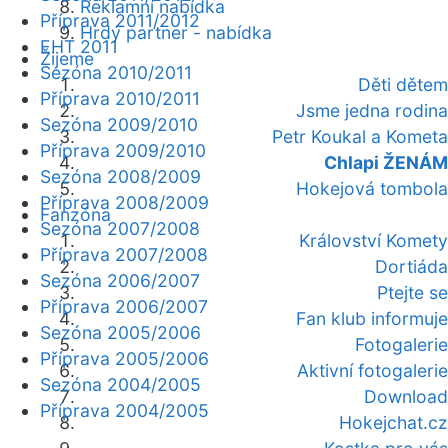
Reklamní nabídka
Příprava 2011/2012
Hrdý partner - nabídka
EHT 2011
Žijeme
Sezóna 2010/2011
Děti dětem
Příprava 2010/2011
Jsme jedna rodina
Sezóna 2009/2010
Petr Koukal a Kometa
Příprava 2009/2010
Chlapi ŽENÁM
Sezóna 2008/2009
Hokejová tombola
Příprava 2008/2009
Fanzóna
Sezóna 2007/2008
Království Komety
Příprava 2007/2008
Dortiáda
Sezóna 2006/2007
Ptejte se
Příprava 2006/2007
Fan klub informuje
Sezóna 2005/2006
Fotogalerie
Příprava 2005/2006
Aktivní fotogalerie
Sezóna 2004/2005
Download
Příprava 2004/2005
Hokejchat.cz