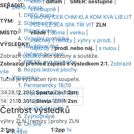
kolo
|
datum
|
SMĚR:
sestupně
|
SEŘADIT:
DRFG Arena
vzestupně
|
DRFG Arena
všechny
CEB
CHM
KLA
KOM
KVA
LIB
LIT
TÝM:
Schéma tribun
PCE
PLZ
SLA
SPA
TRI
VIT
ZLN
Plánek areny
MÍSTO:
všude
|
doma
|
venku
|
Virtuální prohlídka
všechny
|
remízy
|
výhry v prodl.
|
VÝSLEDKY:
Návštěvní řád
nájezdy
|
prodl. nebo náj.
|
s nulou
|
Veřejné bruslení
Zobrazit
tabulku
této sezóny a soutěže.
PRESS: pro novináře
Zobrazuji přehled zápasů s výsledkem 2:1.
Zobrazit
Rozpis ledové plochy
vše
Vstupenky
Tučně je vyznačen tým soupeře.
Permanentky 18/19
34
28.12.2012
Sparta
Zlín
1:2sn
Přípravná utkání 18/19
Vstupenky 18/19
14
21.10.2012
Slavia
Zlín
1:2sn
Četnost výsledků
Uvolňování míst
Zvýhodněné
výhry ZLN |
remízy |
prohry ZLN
On-line
2:1pp
2x
1:2pp
1x
A-tým