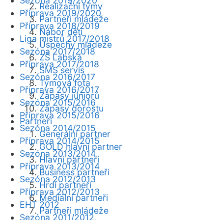
Sezóna 2019/2020
Realizační týmy
Příprava 2019/2020
Partneři mládeže
Příprava 2018/2019
Nábor dětí
Liga mistrů 2017/2018
Úspěchy mládeže
Sezóna 2017/2018
ZŠ Labská
Příprava 2017/2018
SMS servis
Sezóna 2016/2017
Týmová fota
Příprava 2016/2017
Zápasy juniorů
Sezóna 2015/2016
Zápasy dorostu
Příprava 2015/2016
Partneři
Sezóna 2014/2015
Generální partner
Příprava 2014/2015
GOLD hlavní partner
Sezóna 2013/2014
Hlavní partneři
Příprava 2013/2014
Business partneři
Sezóna 2012/2013
Hrdí partneři
Příprava 2012/2013
Mediální partneři
EHT 2012
Partneři mládeže
Sezóna 2011/2012