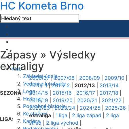
HC Kometa Brno
Zápasy »
Výsledky
extraligy
Klub
Základní údaje
2006/07
|
2007/08
|
2008/09
|
2009/10
|
Vedení a kontakty
2010/11
|
2011/12
|
2012/13
|
2013/14
|
Logo
SEZONA:
2014/15
|
2015/16
|
2016/17
|
2017/18
|
Historie
2018/19
|
2019/20
|
2020/21
|
2021/22
|
Podrobná historie
2022/23
|
2023/24
|
2024/25
|
2025/26
|
Ke stažení
extraliga
|
1.liga
|
2.liga západ
|
2.liga
LIGA:
Kariéra
střed
|
2.liga východ
|
Redakce webu