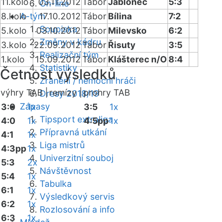
11.kolo
03.11.2012
Tábor
Jablonec
5:3
On-line
8.kolo
A-tým
17.10.2012
Tábor
Bílina
7:2
Soupiska
5.kolo
03.10.2012
Tábor
Milevsko
6:2
Změny v kádru
3.kolo
22.09.2012
Tábor
Řisuty
3:5
Realizační tým
1.kolo
15.09.2012
Tábor
Klášterec n/O
8:4
Statistiky
Četnost výsledků
Zranění / nemocní hráči
výhry TAB |
remízy |
prohry TAB
Dresy 2018/19
Zápasy
3:0
1x
3:5
1x
Tipsport extraliga
4:0
1x
4:5pp
1x
Přípravná utkání
4:1
1x
Liga mistrů
4:3pp
1x
Univerzitní souboj
5:3
2x
Návštěvnost
5:4
1x
Tabulka
6:1
1x
Výsledkový servis
6:2
1x
Rozlosování a info
6:3
1x