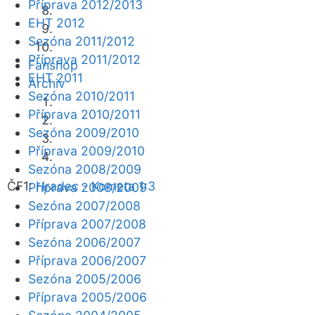
Příprava 2012/2013
EHT 2012
Sezóna 2011/2012
Příprava 2011/2012
Fanshop
EHT 2011
Archiv
Sezóna 2010/2011
Příprava 2010/2011
Sezóna 2009/2010
Příprava 2009/2010
Sezóna 2008/2009
ČF1:
Hradec - Kometa 1:3
Příprava 2008/2009
Sezóna 2007/2008
Příprava 2007/2008
Sezóna 2006/2007
Příprava 2006/2007
Sezóna 2005/2006
Příprava 2005/2006