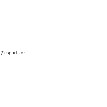
r
@esports.cz.