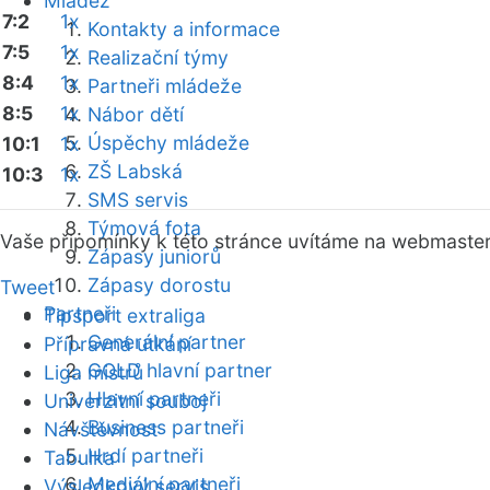
Mládež
7:2
1x
Kontakty a informace
7:5
1x
Realizační týmy
8:4
1x
Partneři mládeže
8:5
1x
Nábor dětí
Úspěchy mládeže
10:1
1x
ZŠ Labská
10:3
1x
SMS servis
Týmová fota
Vaše připomínky k této stránce uvítáme na webmaste
Zápasy juniorů
Zápasy dorostu
Tweet
Partneři
Tipsport extraliga
Generální partner
Přípravná utkání
GOLD hlavní partner
Liga mistrů
Hlavní partneři
Univerzitní souboj
Business partneři
Návštěvnost
Hrdí partneři
Tabulka
Mediální partneři
Výsledkový servis