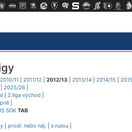
igy
2010/11
|
2011/12
|
2012/13
|
2013/14
|
2014/15
|
2015
|
2025/26
|
ed
|
2.liga východ
|
upně
|
IS
SOK
TAB
dy
|
prodl. nebo náj.
|
s nulou
|