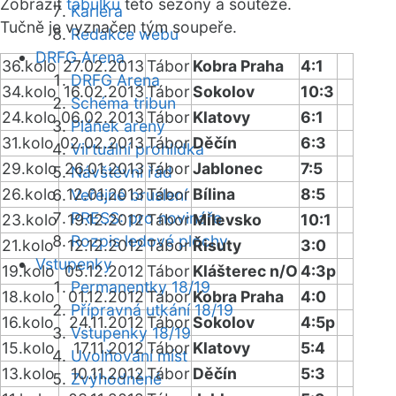
Zobrazit
tabulku
této sezóny a soutěže.
Kariéra
Tučně je vyznačen tým soupeře.
Redakce webu
DRFG Arena
36.kolo
27.02.2013
Tábor
Kobra Praha
4:1
DRFG Arena
34.kolo
16.02.2013
Tábor
Sokolov
10:3
Schéma tribun
24.kolo
06.02.2013
Tábor
Klatovy
6:1
Plánek areny
31.kolo
02.02.2013
Tábor
Děčín
6:3
Virtuální prohlídka
29.kolo
26.01.2013
Tábor
Jablonec
7:5
Návštěvní řád
26.kolo
12.01.2013
Tábor
Bílina
8:5
Veřejné bruslení
PRESS: pro novináře
23.kolo
19.12.2012
Tábor
Milevsko
10:1
Rozpis ledové plochy
21.kolo
12.12.2012
Tábor
Řisuty
3:0
Vstupenky
19.kolo
05.12.2012
Tábor
Klášterec n/O
4:3p
Permanentky 18/19
18.kolo
01.12.2012
Tábor
Kobra Praha
4:0
Přípravná utkání 18/19
16.kolo
24.11.2012
Tábor
Sokolov
4:5p
Vstupenky 18/19
15.kolo
17.11.2012
Tábor
Klatovy
5:4
Uvolňování míst
13.kolo
10.11.2012
Tábor
Děčín
5:3
Zvýhodněné