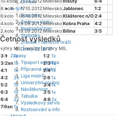
10.kolo
27.10.2012
Milevsko
Řisuty
6:4
On-line
8.kolo
A-tým
17.10.2012
Milevsko
Jablonec
1:2
Soupiska
6.kolo
06.10.2012
Milevsko
Klášterec n/O
2:4
Změny v kádru
4.kolo
29.09.2012
Milevsko
Kobra Praha
4:2
Realizační tým
2.kolo
19.09.2012
Milevsko
Bílina
3:5
Statistiky
Četnost výsledků
Zranění / nemocní hráči
výhry MIL |
remízy |
prohry MIL
Dresy 2018/19
Zápasy
3:1
1x
1:2
1x
Tipsport extraliga
3:2sn
1x
2:3
1x
Přípravná utkání
4:1
1x
2:4
1x
Liga mistrů
4:2
2x
2:6
1x
Univerzitní souboj
5:2
1x
3:4
1x
Návštěvnost
6:3
1x
3:5
1x
Tabulka
6:4
2x
4:6
2x
Výsledkový servis
7:6sn
1x
Rozlosování a info