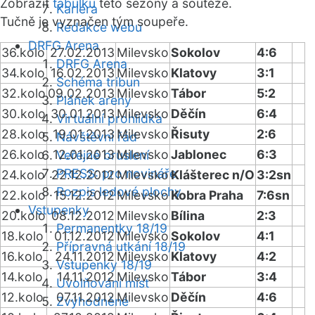
Zobrazit
tabulku
této sezóny a soutěže.
Kariéra
Tučně je vyznačen tým soupeře.
Redakce webu
DRFG Arena
36.kolo
27.02.2013
Milevsko
Sokolov
4:6
DRFG Arena
34.kolo
16.02.2013
Milevsko
Klatovy
3:1
Schéma tribun
32.kolo
09.02.2013
Milevsko
Tábor
5:2
Plánek areny
30.kolo
30.01.2013
Milevsko
Děčín
6:4
Virtuální prohlídka
28.kolo
19.01.2013
Milevsko
Řisuty
2:6
Návštěvní řád
26.kolo
12.01.2013
Milevsko
Jablonec
6:3
Veřejné bruslení
PRESS: pro novináře
24.kolo
22.12.2012
Milevsko
Klášterec n/O
3:2sn
Rozpis ledové plochy
22.kolo
15.12.2012
Milevsko
Kobra Praha
7:6sn
Vstupenky
20.kolo
08.12.2012
Milevsko
Bílina
2:3
Permanentky 18/19
18.kolo
01.12.2012
Milevsko
Sokolov
4:1
Přípravná utkání 18/19
16.kolo
24.11.2012
Milevsko
Klatovy
4:2
Vstupenky 18/19
14.kolo
14.11.2012
Milevsko
Tábor
3:4
Uvolňování míst
12.kolo
07.11.2012
Milevsko
Děčín
4:6
Zvýhodněné