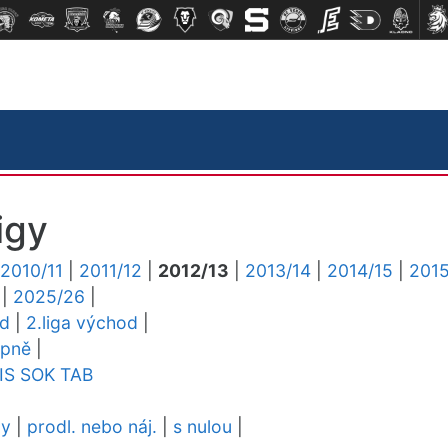
igy
2010/11
|
2011/12
|
2012/13
|
2013/14
|
2014/15
|
2015
|
2025/26
|
ed
|
2.liga východ
|
upně
|
IS
SOK
TAB
dy
|
prodl. nebo náj.
|
s nulou
|