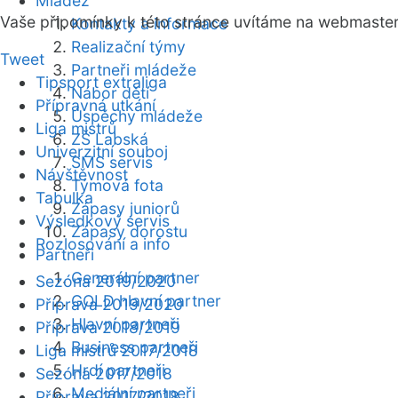
Mládež
Vaše připomínky k této stránce uvítáme na webmaste
Kontakty a informace
Realizační týmy
Tweet
Partneři mládeže
Tipsport extraliga
Nábor dětí
Přípravná utkání
Úspěchy mládeže
Liga mistrů
ZŠ Labská
Univerzitní souboj
SMS servis
Návštěvnost
Týmová fota
Tabulka
Zápasy juniorů
Výsledkový servis
Zápasy dorostu
Rozlosování a info
Partneři
Generální partner
Sezóna 2019/2020
GOLD hlavní partner
Příprava 2019/2020
Hlavní partneři
Příprava 2018/2019
Business partneři
Liga mistrů 2017/2018
Hrdí partneři
Sezóna 2017/2018
Mediální partneři
Příprava 2017/2018