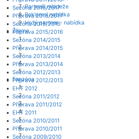
Partneři mládeže
Sezóna 2016/2017
Reklamní nabídka
Příprava 2016/2017
Hrdý partner - nabídka
Sezóna 2015/2016
Žijeme
Příprava 2015/2016
Sezóna 2014/2015
Příprava 2014/2015
Sezóna 2013/2014
Příprava 2013/2014
Sezóna 2012/2013
Fanzóna
Příprava 2012/2013
EHT 2012
Sezóna 2011/2012
Příprava 2011/2012
EHT 2011
Sezóna 2010/2011
Příprava 2010/2011
Sezóna 2009/2010