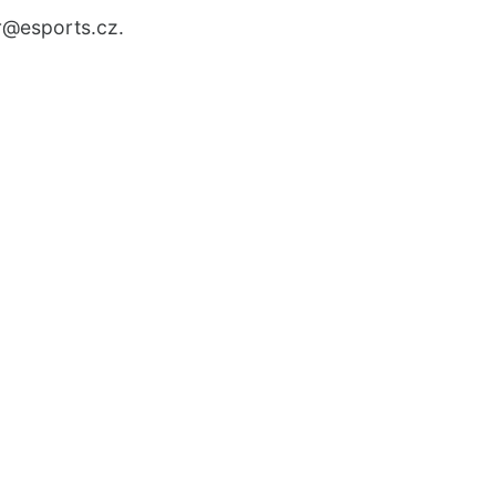
r
@esports.cz.