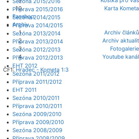
Kostka pro vás
Sezóna 2015/2016
Karta Kometa
Příprava 2015/2016
Fanshop
Sezóna 2014/2015
Archiv
Příprava 2014/2015
Archiv článků
Sezóna 2013/2014
Archiv aktualit
Příprava 2013/2014
Fotogalerie
Sezóna 2012/2013
Youtube kanál
Příprava 2012/2013
EHT 2012
ČF1:
Hradec - Kometa 1:3
Sezóna 2011/2012
Příprava 2011/2012
EHT 2011
Sezóna 2010/2011
Příprava 2010/2011
Sezóna 2009/2010
Příprava 2009/2010
Sezóna 2008/2009
Příprava 2008/2009