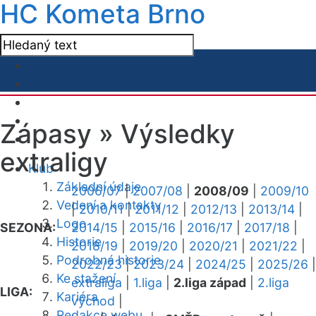
HC Kometa Brno
Zápasy »
Výsledky
extraligy
Klub
Základní údaje
2006/07
|
2007/08
|
2008/09
|
2009/10
Vedení a kontakty
|
2010/11
|
2011/12
|
2012/13
|
2013/14
|
Logo
SEZONA:
2014/15
|
2015/16
|
2016/17
|
2017/18
|
Historie
2018/19
|
2019/20
|
2020/21
|
2021/22
|
Podrobná historie
2022/23
|
2023/24
|
2024/25
|
2025/26
|
Ke stažení
extraliga
|
1.liga
|
2.liga západ
|
2.liga
LIGA:
Kariéra
východ
|
Redakce webu