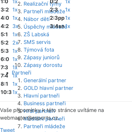
1:0
1x
0:2
1x
Realizační týmy
3:2
1x
2:3
1x
Partneři mládeže
4:0
1x
2:3pp
1x
Nábor dětí
4:2
3x
3:4sn
1x
Úspěchy mládeže
5:1
1x
ZŠ Labská
SMS servis
5:2
2x
Týmová fota
5:3
1x
Zápasy juniorů
6:0
1x
Zápasy dorostu
7:3
1x
Partneři
7:4
1x
Generální partner
8:1
1x
GOLD hlavní partner
10:3
1x
Hlavní partneři
Business partneři
Vaše připomínky k této stránce uvítáme na
Hrdí partneři
webmaster
@esports.cz.
Mediální partneři
Partneři mládeže
Tweet