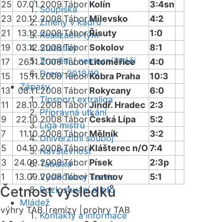
25
07.01.2009
Tábor
Kolín
3:4sn
Soupiska
23
20.12.2008
Tábor
Milevsko
4:2
Změny v kádru
21
13.12.2008
Tábor
Řisuty
1:0
Realizační tým
19
03.12.2008
Tábor
Sokolov
8:1
Statistiky
Zranění / nemocní hráči
17
26.11.2008
Tábor
Litoměřice
4:0
Dresy 2018/19
15
15.11.2008
Tábor
Kobra Praha
10:3
Zápasy
13
08.11.2008
Tábor
Rokycany
6:0
Tipsport extraliga
11
28.10.2008
Tábor
Jindř. Hradec
2:3
Přípravná utkání
9
22.10.2008
Tábor
Česká Lípa
5:2
Liga mistrů
7
11.10.2008
Tábor
Mělník
3:2
Univerzitní souboj
5
04.10.2008
Tábor
Klášterec n/O
7:4
Návštěvnost
3
24.09.2008
Tábor
Písek
2:3p
Tabulka
1
13.09.2008
Výsledkový servis
Tábor
Trutnov
5:1
Četnost výsledků
Rozlosování a info
Mládež
výhry TAB |
remízy |
prohry TAB
Kontakty a informace