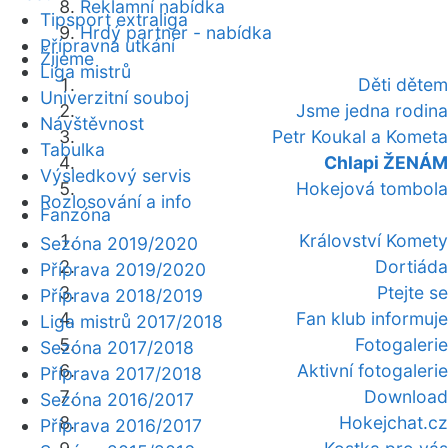
Reklamní nabídka
Tipsport extraliga
Hrdý partner - nabídka
Přípravná utkání
Žijeme
Liga mistrů
Děti dětem
Univerzitní souboj
Jsme jedna rodina
Návštěvnost
Petr Koukal a Kometa
Tabulka
Chlapi ŽENÁM
Výsledkový servis
Hokejová tombola
Rozlosování a info
Fanzóna
Království Komety
Sezóna 2019/2020
Dortiáda
Příprava 2019/2020
Ptejte se
Příprava 2018/2019
Fan klub informuje
Liga mistrů 2017/2018
Fotogalerie
Sezóna 2017/2018
Aktivní fotogalerie
Příprava 2017/2018
Download
Sezóna 2016/2017
Hokejchat.cz
Příprava 2016/2017