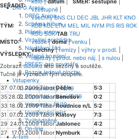
kolo
|
datum
|
SMĚR:
sestupně
|
SEŘADIT:
DRFG Arena
vzestupně
|
DRFG Arena
všechny
BNS
CLI
DEC
JBL
JHR
KLT
KNO
Schéma tribun
TÝM:
KOB
KOL
LTM
MEL
MIL
NYM
PIS
RIS
ROK
Plánek areny
ROU
SOK
TAB
TRU
Virtuální prohlídka
MÍSTO:
všude
|
doma
|
venku
|
Návštěvní řád
všechny
|
remízy
|
výhry v prodl.
|
VÝSLEDKY:
Veřejné bruslení
nájezdy
|
prodl. nebo náj.
|
s nulou
|
PRESS: pro novináře
Zobrazit
tabulku
této sezóny a soutěže.
Rozpis ledové plochy
Tučně je vyznačen tým soupeře.
Vstupenky
37
07.03.2009
Tábor
Děčín
5:3
Permanentky 18/19
Přípravná utkání 18/19
35
28.02.2009
Tábor
Benešov
0:2
Vstupenky 18/19
33
18.02.2009
Tábor
Roudnice n/L
5:2
Uvolňování míst
31
07.02.2009
Tábor
Klatovy
7:3
Zvýhodněné
29
24.01.2009
Tábor
Jablonec
4:2
On-line
27
17.01.2009
Tábor
Nymburk
4:2
A-tým