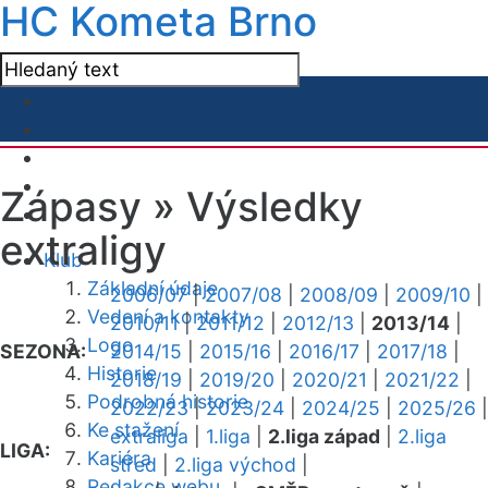
HC Kometa Brno
Zápasy »
Výsledky
extraligy
Klub
Základní údaje
2006/07
|
2007/08
|
2008/09
|
2009/10
|
Vedení a kontakty
2010/11
|
2011/12
|
2012/13
|
2013/14
|
Logo
SEZONA:
2014/15
|
2015/16
|
2016/17
|
2017/18
|
Historie
2018/19
|
2019/20
|
2020/21
|
2021/22
|
Podrobná historie
2022/23
|
2023/24
|
2024/25
|
2025/26
|
Ke stažení
extraliga
|
1.liga
|
2.liga západ
|
2.liga
LIGA:
Kariéra
střed
|
2.liga východ
|
Redakce webu