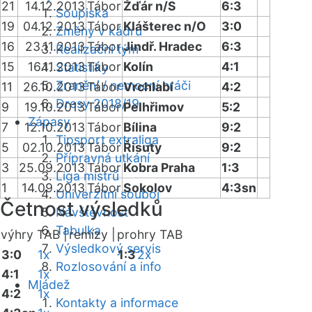
21
14.12.2013
Tábor
Žďár n/S
6:3
Soupiska
19
04.12.2013
Tábor
Klášterec n/O
3:0
Změny v kádru
16
23.11.2013
Tábor
Jindř. Hradec
6:3
Realizační tým
15
16.11.2013
Tábor
Kolín
4:1
Statistiky
Zranění / nemocní hráči
11
26.10.2013
Tábor
Vrchlabí
4:2
Dresy 2018/19
9
19.10.2013
Tábor
Pelhřimov
5:2
Zápasy
7
12.10.2013
Tábor
Bílina
9:2
Tipsport extraliga
5
02.10.2013
Tábor
Řisuty
9:2
Přípravná utkání
3
25.09.2013
Tábor
Kobra Praha
1:3
Liga mistrů
1
14.09.2013
Tábor
Sokolov
4:3sn
Univerzitní souboj
Četnost výsledků
Návštěvnost
Tabulka
výhry TAB |
remízy |
prohry TAB
Výsledkový servis
3:0
1x
1:3
2x
Rozlosování a info
4:1
1x
Mládež
4:2
1x
Kontakty a informace