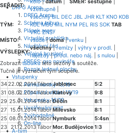
kolo
|
datum
|
SMĚR:
sestupně
|
SEŘADIT:
DRFG Arena
vzestupně
|
DRFG Arena
všechny
BIL
DEC
JBL
JHR
KLT
KNO
KOB
Schéma tribun
TÝM:
KOL
MBU
MIL
NYM
PEL
RIS
SOK
TAB
Plánek areny
VRC
ZNS
Virtuální prohlídka
MÍSTO:
všude
|
doma
|
venku
|
Návštěvní řád
všechny
|
remízy
|
výhry v prodl.
|
VÝSLEDKY:
Veřejné bruslení
nájezdy
|
prodl. nebo náj.
|
s nulou
|
PRESS: pro novináře
Zobrazit
tabulku
této sezóny a soutěže.
Rozpis ledové plochy
Tučně je vyznačen tým soupeře.
Vstupenky
34
22.02.2014
Tábor
Jablonec
5:2
Permanentky 18/19
Přípravná utkání 18/19
31
08.02.2014
Tábor
Klatovy
9:8
Vstupenky 18/19
29
25.01.2014
Tábor
Děčín
8:1
Uvolňování míst
27
15.01.2014
Tábor
Milevsko
8:1
Zvýhodněné
25
08.01.2014
Tábor
Nymburk
5:4sn
On-line
23
21.12.2013
Tábor
Mor. Budějovice
1:3
A-tým