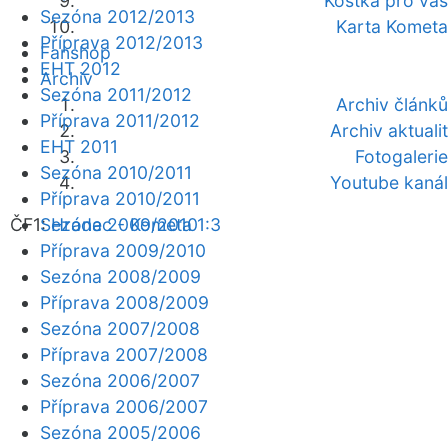
Kostka pro vás
Sezóna 2012/2013
Karta Kometa
Příprava 2012/2013
Fanshop
EHT 2012
Archiv
Sezóna 2011/2012
Archiv článků
Příprava 2011/2012
Archiv aktualit
EHT 2011
Fotogalerie
Sezóna 2010/2011
Youtube kanál
Příprava 2010/2011
ČF1:
Sezóna 2009/2010
Hradec - Kometa 1:3
Příprava 2009/2010
Sezóna 2008/2009
Příprava 2008/2009
Sezóna 2007/2008
Příprava 2007/2008
Sezóna 2006/2007
Příprava 2006/2007
Sezóna 2005/2006