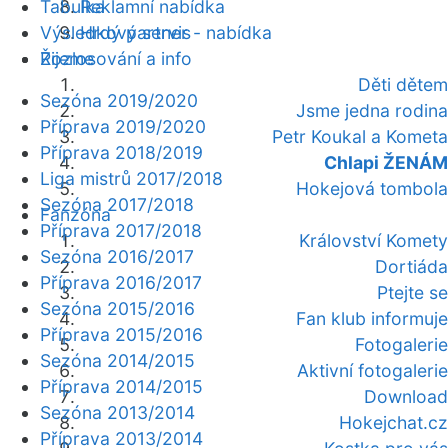
Tabulka
Reklamní nabídka
Výsledkový servis
Hrdý partner - nabídka
Žijeme
Rozlosování a info
Děti dětem
Sezóna 2019/2020
Jsme jedna rodina
Příprava 2019/2020
Petr Koukal a Kometa
Příprava 2018/2019
Chlapi ŽENÁM
Liga mistrů 2017/2018
Hokejová tombola
Sezóna 2017/2018
Fanzóna
Příprava 2017/2018
Království Komety
Sezóna 2016/2017
Dortiáda
Příprava 2016/2017
Ptejte se
Sezóna 2015/2016
Fan klub informuje
Příprava 2015/2016
Fotogalerie
Sezóna 2014/2015
Aktivní fotogalerie
Příprava 2014/2015
Download
Sezóna 2013/2014
Hokejchat.cz
Příprava 2013/2014