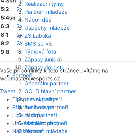
4:3sn
1x
Realizační týmy
5:2
2x
Partneři mládeže
5:4sn
1x
Nábor dětí
6:3
2x
Úspěchy mládeže
8:1
2x
ZŠ Labská
9:2
2x
SMS servis
Týmová fota
9:8
1x
Zápasy juniorů
Zápasy dorostu
Vaše připomínky k této stránce uvítáme na
Partneři
webmaster
@esports.cz.
Generální partner
Tweet
GOLD hlavní partner
Tipsport extraliga
Hlavní partneři
Přípravná utkání
Business partneři
Liga mistrů
Hrdí partneři
Univerzitní souboj
Mediální partneři
Návštěvnost
Partneři mládeže