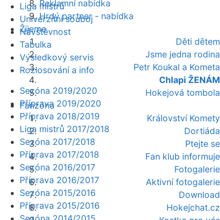
Reklamní nabídka
Liga mistrů
Hrdý partner - nabídka
Univerzitní souboj
Žijeme
Návštěvnost
Děti dětem
Tabulka
Jsme jedna rodina
Výsledkový servis
Petr Koukal a Kometa
Rozlosování a info
Chlapi ŽENÁM
Sezóna 2019/2020
Hokejová tombola
Příprava 2019/2020
Fanzóna
Příprava 2018/2019
Království Komety
Liga mistrů 2017/2018
Dortiáda
Sezóna 2017/2018
Ptejte se
Příprava 2017/2018
Fan klub informuje
Sezóna 2016/2017
Fotogalerie
Příprava 2016/2017
Aktivní fotogalerie
Sezóna 2015/2016
Download
Příprava 2015/2016
Hokejchat.cz
Sezóna 2014/2015