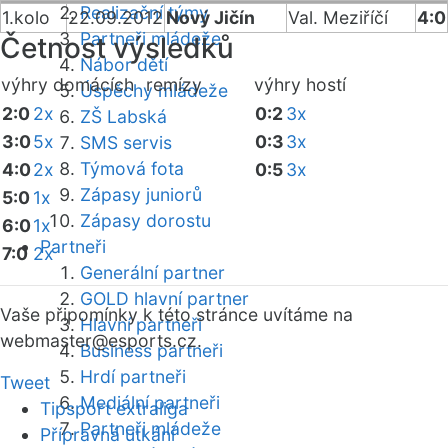
Realizační týmy
1.kolo
22.09.2012
Nový Jičín
Val. Meziříčí
4:0
Partneři mládeže
Četnost výsledků
Nábor dětí
výhry domácích
remízy
výhry hostí
Úspěchy mládeže
2:0
2x
0:2
3x
ZŠ Labská
3:0
5x
0:3
3x
SMS servis
Týmová fota
4:0
2x
0:5
3x
Zápasy juniorů
5:0
1x
Zápasy dorostu
6:0
1x
Partneři
7:0
2x
Generální partner
GOLD hlavní partner
Vaše připomínky k této stránce uvítáme na
Hlavní partneři
webmaster
@esports.cz.
Business partneři
Hrdí partneři
Tweet
Mediální partneři
Tipsport extraliga
Partneři mládeže
Přípravná utkání