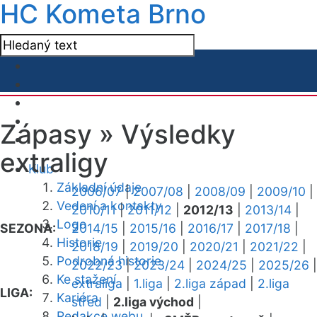
HC Kometa Brno
Zápasy »
Výsledky
extraligy
Klub
Základní údaje
2006/07
|
2007/08
|
2008/09
|
2009/10
|
Vedení a kontakty
2010/11
|
2011/12
|
2012/13
|
2013/14
|
Logo
SEZONA:
2014/15
|
2015/16
|
2016/17
|
2017/18
|
Historie
2018/19
|
2019/20
|
2020/21
|
2021/22
|
Podrobná historie
2022/23
|
2023/24
|
2024/25
|
2025/26
|
Ke stažení
extraliga
|
1.liga
|
2.liga západ
|
2.liga
LIGA:
Kariéra
střed
|
2.liga východ
|
Redakce webu