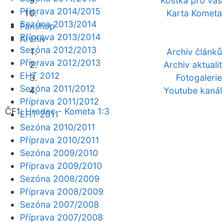
Kostka pro vás
Příprava 2014/2015
Karta Kometa
Sezóna 2013/2014
Fanshop
Příprava 2013/2014
Archiv
Sezóna 2012/2013
Archiv článků
Příprava 2012/2013
Archiv aktualit
EHT 2012
Fotogalerie
Sezóna 2011/2012
Youtube kanál
Příprava 2011/2012
ČF1:
Hradec - Kometa 1:3
EHT 2011
Sezóna 2010/2011
Příprava 2010/2011
Sezóna 2009/2010
Příprava 2009/2010
Sezóna 2008/2009
Příprava 2008/2009
Sezóna 2007/2008
Příprava 2007/2008