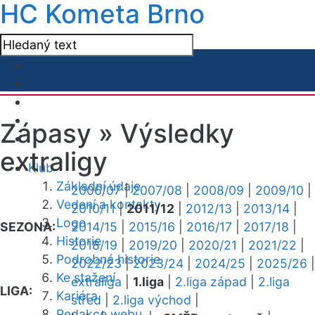
HC Kometa Brno
Zápasy »
Výsledky
extraligy
Klub
Základní údaje
2006/07
|
2007/08
|
2008/09
|
2009/10
|
Vedení a kontakty
2010/11
|
2011/12
|
2012/13
|
2013/14
|
Logo
SEZONA:
2014/15
|
2015/16
|
2016/17
|
2017/18
|
Historie
2018/19
|
2019/20
|
2020/21
|
2021/22
|
Podrobná historie
2022/23
|
2023/24
|
2024/25
|
2025/26
|
Ke stažení
extraliga
|
1.liga
|
2.liga západ
|
2.liga
LIGA:
Kariéra
střed
|
2.liga východ
|
Redakce webu