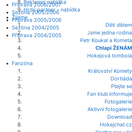
Reklamní nabídka
Příprava 2006/2007
Hrdý partner - nabídka
Sezóna 2005/2006
Žijeme
Příprava 2005/2006
Děti dětem
Sezóna 2004/2005
Jsme jedna rodina
Příprava 2004/2005
Petr Koukal a Kometa
Chlapi ŽENÁM
Hokejová tombola
Fanzóna
Království Komety
Dortiáda
Ptejte se
Fan klub informuje
Fotogalerie
Aktivní fotogalerie
Download
Hokejchat.cz