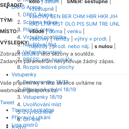
kolo
|
datum
|
SMĚR:
sestupně
|
SEŘADIT:
DRFG Arena
vzestupně
|
DRFG Arena
všechny
BEN
BER
CHM
HBR
HKR
JIH
TÝM:
Schéma tribun
KAD
LTM
MST
OLO
PIS
SUM
TRE
UNL
Plánek areny
MÍSTO:
všude
|
doma
|
venku
|
Virtuální prohlídka
všechny
|
remízy
|
výhry v prodl.
|
VÝSLEDKY:
Návštěvní řád
nájezdy
|
prodl. nebo náj.
|
s nulou
|
Veřejné bruslení
Zobrazit
tabulku
této sezóny a soutěže.
PRESS: pro novináře
Zadaným parametrům nevyhovuje žádný zápas.
Rozpis ledové plochy
Vstupenky
Permanentky 18/19
Vaše připomínky k této stránce uvítáme na
Přípravná utkání 18/19
webmaster
@esports.cz.
Vstupenky 18/19
Tweet
Uvolňování míst
Tipsport extraliga
Zvýhodněné
Přípravná utkání
On-line
Liga mistrů
A-tým