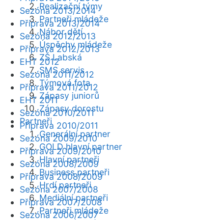
Realizační týmy
Sezóna 2013/2014
Partneři mládeže
Příprava 2013/2014
Nábor dětí
Sezóna 2012/2013
Úspěchy mládeže
Příprava 2012/2013
ZŠ Labská
EHT 2012
SMS servis
Sezóna 2011/2012
Týmová fota
Příprava 2011/2012
Zápasy juniorů
EHT 2011
Zápasy dorostu
Sezóna 2010/2011
Partneři
Příprava 2010/2011
Generální partner
Sezóna 2009/2010
GOLD hlavní partner
Příprava 2009/2010
Hlavní partneři
Sezóna 2008/2009
Business partneři
Příprava 2008/2009
Hrdí partneři
Sezóna 2007/2008
Mediální partneři
Příprava 2007/2008
Partneři mládeže
Sezóna 2006/2007