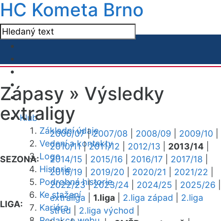
HC Kometa Brno
Zápasy »
Výsledky
extraligy
Klub
Základní údaje
2006/07
|
2007/08
|
2008/09
|
2009/10
|
Vedení a kontakty
2010/11
|
2011/12
|
2012/13
|
2013/14
|
Logo
SEZONA:
2014/15
|
2015/16
|
2016/17
|
2017/18
|
Historie
2018/19
|
2019/20
|
2020/21
|
2021/22
|
Podrobná historie
2022/23
|
2023/24
|
2024/25
|
2025/26
|
Ke stažení
extraliga
|
1.liga
|
2.liga západ
|
2.liga
LIGA:
Kariéra
střed
|
2.liga východ
|
Redakce webu