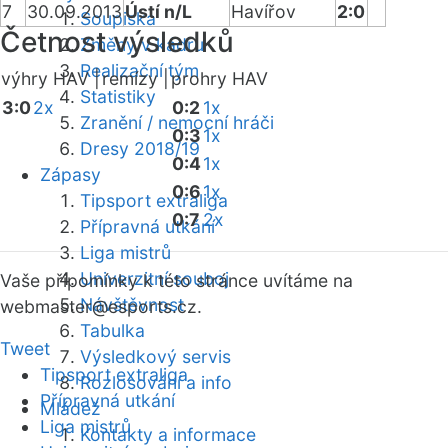
7
30.09.2013
Ústí n/L
Havířov
2:0
Soupiska
Četnost výsledků
Změny v kádru
Realizační tým
výhry HAV |
remízy |
prohry HAV
Statistiky
3:0
2x
0:2
1x
Zranění / nemocní hráči
0:3
1x
Dresy 2018/19
0:4
1x
Zápasy
0:6
1x
Tipsport extraliga
0:7
2x
Přípravná utkání
Liga mistrů
Univerzitní souboj
Vaše připomínky k této stránce uvítáme na
Návštěvnost
webmaster
@esports.cz.
Tabulka
Tweet
Výsledkový servis
Tipsport extraliga
Rozlosování a info
Přípravná utkání
Mládež
Liga mistrů
Kontakty a informace