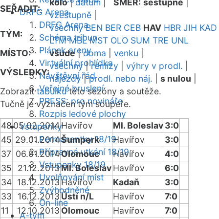
kolo
|
datum
|
SMĚR:
sestupně
|
SEŘADIT:
DRFG Arena
vzestupně
|
DRFG Arena
všechny
BEN
BER
CEB
HAV
HBR
JIH
KAD
TÝM:
Schéma tribun
LTM
MBL
MST
OLO
SUM
TRE
UNL
Plánek areny
MÍSTO:
všude
|
doma
|
venku
|
Virtuální prohlídka
všechny
|
remízy
|
výhry v prodl.
|
VÝSLEDKY:
Návštěvní řád
nájezdy
|
prodl. nebo náj.
|
s nulou
|
Veřejné bruslení
Zobrazit
tabulku
této sezóny a soutěže.
PRESS: pro novináře
Tučně je vyznačen tým soupeře.
Rozpis ledové plochy
48
05.02.2014
Havířov
Ml. Boleslav
3:0
Vstupenky
Permanentky 18/19
45
29.01.2014
Šumperk
Havířov
3:0
Přípravná utkání 18/19
37
06.01.2014
Olomouc
Havířov
4:0
Vstupenky 18/19
35
21.12.2013
Ml. Boleslav
Havířov
6:0
Uvolňování míst
34
18.12.2013
Havířov
Kadaň
3:0
Zvýhodněné
33
16.12.2013
Ústí n/L
Havířov
7:0
On-line
11
12.10.2013
Olomouc
Havířov
7:0
A-tým