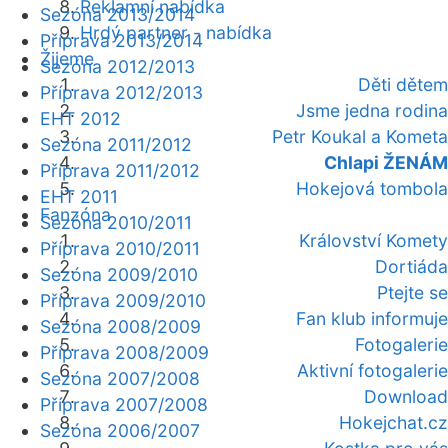
Reklamní nabídka
Sezóna 2013/2014
Hrdý partner - nabídka
Příprava 2013/2014
Žijeme
Sezóna 2012/2013
Děti dětem
Příprava 2012/2013
Jsme jedna rodina
EHT 2012
Petr Koukal a Kometa
Sezóna 2011/2012
Chlapi ŽENÁM
Příprava 2011/2012
Hokejová tombola
EHT 2011
Fanzóna
Sezóna 2010/2011
Království Komety
Příprava 2010/2011
Dortiáda
Sezóna 2009/2010
Ptejte se
Příprava 2009/2010
Fan klub informuje
Sezóna 2008/2009
Fotogalerie
Příprava 2008/2009
Aktivní fotogalerie
Sezóna 2007/2008
Download
Příprava 2007/2008
Hokejchat.cz
Sezóna 2006/2007