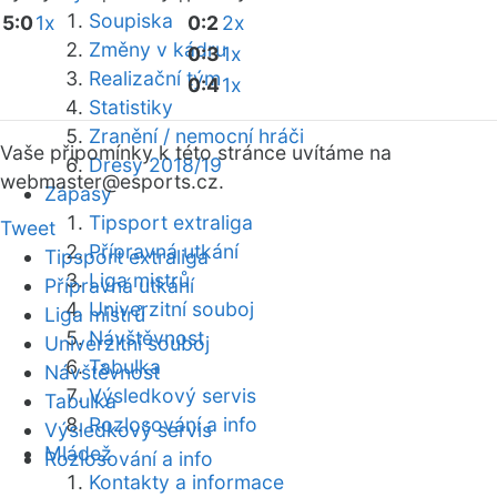
Soupiska
5:0
1x
0:2
2x
Změny v kádru
0:3
1x
Realizační tým
0:4
1x
Statistiky
Zranění / nemocní hráči
Vaše připomínky k této stránce uvítáme na
Dresy 2018/19
webmaster
@esports.cz.
Zápasy
Tipsport extraliga
Tweet
Přípravná utkání
Tipsport extraliga
Liga mistrů
Přípravná utkání
Univerzitní souboj
Liga mistrů
Návštěvnost
Univerzitní souboj
Tabulka
Návštěvnost
Výsledkový servis
Tabulka
Rozlosování a info
Výsledkový servis
Mládež
Rozlosování a info
Kontakty a informace