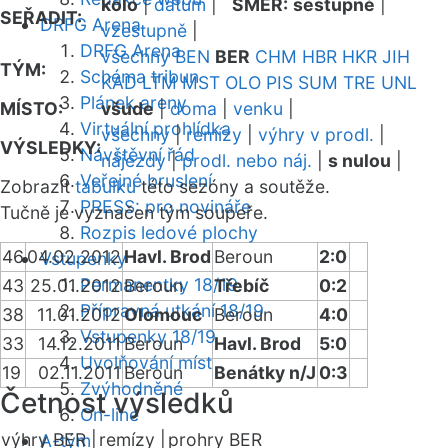
kolo
|
datum
|
SMĚR:
sestupně
|
SEŘADIT:
DRFG Arena
vzestupně
|
DRFG Arena
všechny
BEN
BER
CHM
HBR
HKR
JIH
TÝM:
Schéma tribun
KAD
LTM
MST
OLO
PIS
SUM
TRE
UNL
Plánek areny
MÍSTO:
všude
|
doma
|
venku
|
Virtuální prohlídka
všechny
|
remízy
|
výhry v prodl.
|
VÝSLEDKY:
Návštěvní řád
nájezdy
|
prodl. nebo náj.
|
s nulou
|
Veřejné bruslení
Zobrazit
tabulku
této sezóny a soutěže.
PRESS: pro novináře
Tučně je vyznačen tým soupeře.
Rozpis ledové plochy
46
04.02.2012
Havl. Brod
Beroun
2:0
Vstupenky
Permanentky 18/19
43
25.01.2012
Beroun
Třebíč
0:2
Přípravná utkání 18/19
38
11.01.2012
Olomouc
Beroun
4:0
Vstupenky 18/19
33
14.12.2011
Beroun
Havl. Brod
5:0
Uvolňování míst
19
02.11.2011
Beroun
Benátky n/J
0:3
Zvýhodněné
Četnost výsledků
On-line
výhry BER |
remízy |
prohry BER
A-tým