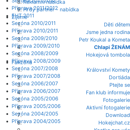
Sezóna 2011/2012
Reklamní nabídka
Příprava 2011/2012
Hrdý partner - nabídka
EHT 2011
Žijeme
Sezóna 2010/2011
Děti dětem
Příprava 2010/2011
Jsme jedna rodina
Sezóna 2009/2010
Petr Koukal a Kometa
Příprava 2009/2010
Chlapi ŽENÁM
Sezóna 2008/2009
Hokejová tombola
Příprava 2008/2009
Fanzóna
Sezóna 2007/2008
Království Komety
Příprava 2007/2008
Dortiáda
Sezóna 2006/2007
Ptejte se
Příprava 2006/2007
Fan klub informuje
Sezóna 2005/2006
Fotogalerie
Příprava 2005/2006
Aktivní fotogalerie
Sezóna 2004/2005
Download
Příprava 2004/2005
Hokejchat.cz