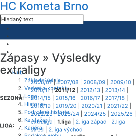
HC Kometa Brno
Zápasy »
Výsledky
extraligy
Klub
Základní údaje
2006/07
|
2007/08
|
2008/09
|
2009/10
|
Vedení a kontakty
2010/11
|
2011/12
|
2012/13
|
2013/14
|
Logo
SEZONA:
2014/15
|
2015/16
|
2016/17
|
2017/18
|
Historie
2018/19
|
2019/20
|
2020/21
|
2021/22
|
Podrobná historie
2022/23
|
2023/24
|
2024/25
|
2025/26
|
Ke stažení
extraliga
|
1.liga
|
2.liga západ
|
2.liga
LIGA:
Kariéra
střed
|
2.liga východ
|
Redakce webu