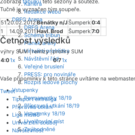
Zobrazit
tabulku
této sezóny a soutěže.
Kariéra
Tučně je vyznačen tým soupeře.
Redakce webu
DRFG Arena
51
20.02.2012
Benátky n/J
Šumperk
0:4
DRFG Arena
1
14.09.2011
Havl. Brod
Šumperk
7:0
Schéma tribun
Četnost výsledků
Plánek areny
Virtuální prohlídka
výhry SUM |
remízy |
prohry SUM
Návštěvní řád
4:0
1x
0:7
1x
Veřejné bruslení
PRESS: pro novináře
Vaše připomínky k této stránce uvítáme na webmaste
Rozpis ledové plochy
Vstupenky
Tweet
Permanentky 18/19
Tipsport extraliga
Přípravná utkání 18/19
Přípravná utkání
Vstupenky 18/19
Liga mistrů
Uvolňování míst
Univerzitní souboj
Zvýhodněné
Návštěvnost