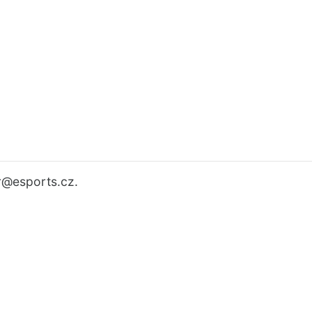
r
@esports.cz.