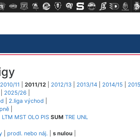
igy
2010/11
|
2011/12
|
2012/13
|
2013/14
|
2014/15
|
2015
|
2025/26
|
ed
|
2.liga východ
|
upně
|
D
LTM
MST
OLO
PIS
SUM
TRE
UNL
y
|
prodl. nebo náj.
|
s nulou
|