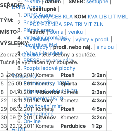
kolo
|
datum
|
SMĚR:
sestupně
|
SEŘADIT:
DRFG Arena
vzestupně
|
DRFG Arena
všechny
CEB
KLA
KOM
KVA
LIB
LIT
MBL
TÝM:
Schéma tribun
PCE
PLZ
SLA
SPA
TRI
VIT
ZLN
Plánek areny
MÍSTO:
všude
|
doma
|
venku
|
Virtuální prohlídka
všechny
|
remízy
|
výhry v prodl.
|
VÝSLEDKY:
Návštěvní řád
nájezdy
|
prodl. nebo náj.
|
s nulou
|
Veřejné bruslení
Zobrazit
tabulku
této sezóny a soutěže.
PRESS: pro novináře
Tučně je vyznačen tým soupeře.
Rozpis ledové plochy
3
20.09.2011
Kometa
Plzeň
3:2sn
Vstupenky
Permanentky 18/19
5
25.09.2011
Kometa
Sparta
4:3sn
Přípravná utkání 18/19
8
04.10.2011
Vítkovice
Kometa
2:3sn
Vstupenky 18/19
22
18.11.2011
K. Vary
Kometa
4:3sn
Uvolňování míst
29
06.12.2011
Kometa
Plzeň
4:5sn
Zvýhodněné
30
09.12.2011
Litvínov
Kometa
3:2sn
On-line
33
22.12.2011
Kometa
Pardubice
1:2p
A-tým