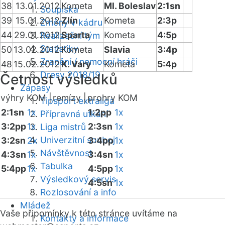
38
13.01.2012
Kometa
Ml. Boleslav
2:1sn
Soupiska
39
15.01.2012
Zlín
Kometa
2:3p
Změny v kádru
44
29.01.2012
Sparta
Kometa
4:5p
Realizační tým
Statistiky
50
13.02.2012
Kometa
Slavia
3:4p
Zranění / nemocní hráči
48
15.02.2012
K. Vary
Kometa
5:4p
Dresy 2018/19
Četnost výsledků
Zápasy
výhry KOM |
remízy |
prohry KOM
Tipsport extraliga
2:1sn
1x
1:2pp
1x
Přípravná utkání
3:2pp
1x
2:3sn
1x
Liga mistrů
Univerzitní souboj
3:2sn
2x
3:4pp
1x
Návštěvnost
4:3sn
1x
3:4sn
1x
Tabulka
5:4pp
1x
4:5pp
1x
Výsledkový servis
4:5sn
1x
Rozlosování a info
Mládež
Vaše připomínky k této stránce uvítáme na
Kontakty a informace