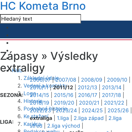
HC Kometa Brno
Zápasy »
Výsledky
extraligy
Klub
Základní údaje
2006/07
|
2007/08
|
2008/09
|
2009/10
|
Vedení a kontakty
2010/11
|
2011/12
|
2012/13
|
2013/14
|
Logo
SEZONA:
2014/15
|
2015/16
|
2016/17
|
2017/18
|
Historie
2018/19
|
2019/20
|
2020/21
|
2021/22
|
Podrobná historie
2022/23
|
2023/24
|
2024/25
|
2025/26
|
Ke stažení
extraliga
|
1.liga
|
2.liga západ
|
2.liga
LIGA:
Kariéra
střed
|
2.liga východ
|
Redakce webu