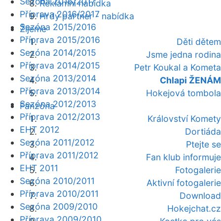
Sezóna 2016/2017
Reklamní nabídka
Příprava 2016/2017
Hrdý partner - nabídka
Sezóna 2015/2016
Žijeme
Příprava 2015/2016
Děti dětem
Sezóna 2014/2015
Jsme jedna rodina
Příprava 2014/2015
Petr Koukal a Kometa
Sezóna 2013/2014
Chlapi ŽENÁM
Příprava 2013/2014
Hokejová tombola
Sezóna 2012/2013
Fanzóna
Příprava 2012/2013
Království Komety
EHT 2012
Dortiáda
Sezóna 2011/2012
Ptejte se
Příprava 2011/2012
Fan klub informuje
EHT 2011
Fotogalerie
Sezóna 2010/2011
Aktivní fotogalerie
Příprava 2010/2011
Download
Sezóna 2009/2010
Hokejchat.cz
Příprava 2009/2010