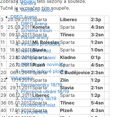
Zobrazit
tabulku
této sezóny a soutěže.
Kariéra
Tučně je vyznačen tým soupeře.
Redakce webu
DRFG Arena
3
20.09.2011
Sparta
Liberec
2:3p
DRFG Arena
5
25.09.2011
Kometa
Sparta
4:3sn
Schéma tribun
10
09.10.2011
Sparta
Třinec
3:2sn
Plánek areny
11
13.10.2011
Ml. Boleslav
Sparta
1:2sn
Virtuální prohlídka
13
18.10.2011
Slavia
Sparta
1:0sn
Návštěvní řád
15
23.10.2011
Sparta
Kladno
0:1p
Veřejné bruslení
PRESS: pro novináře
1
26.10.2011
Plzeň
Sparta
4:5sn
Rozpis ledové plochy
20
06.11.2011
Sparta
Č.Budějovice
2:3sn
Vstupenky
22
17.11.2011
Sparta
Zlín
1:2p
Permanentky 18/19
26
29.11.2011
Sparta
Slavia
2:1sn
Přípravná utkání 18/19
29
06.12.2011
Liberec
Sparta
1:2p
Vstupenky 18/19
36
05.01.2012
Sparta
Třinec
5:4sn
Uvolňování míst
40
17.01.2012
Sparta
Plzeň
4:3sn
Zvýhodněné