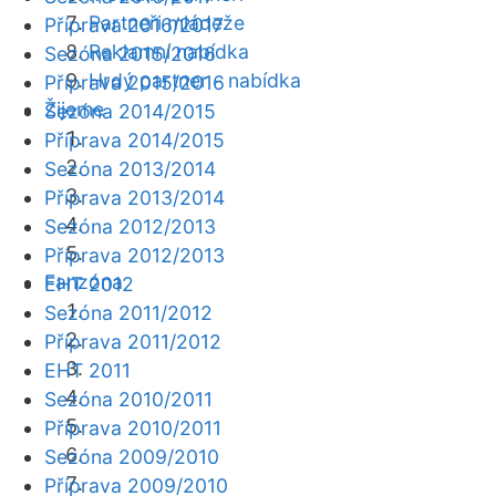
Partneři mládeže
Příprava 2016/2017
Reklamní nabídka
Sezóna 2015/2016
Hrdý partner - nabídka
Příprava 2015/2016
Žijeme
Sezóna 2014/2015
Příprava 2014/2015
Sezóna 2013/2014
Příprava 2013/2014
Sezóna 2012/2013
Příprava 2012/2013
Fanzóna
EHT 2012
Sezóna 2011/2012
Příprava 2011/2012
EHT 2011
Sezóna 2010/2011
Příprava 2010/2011
Sezóna 2009/2010
Příprava 2009/2010