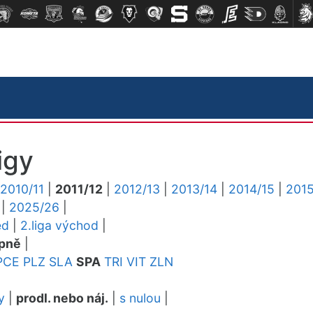
igy
2010/11
|
2011/12
|
2012/13
|
2013/14
|
2014/15
|
2015
|
2025/26
|
ed
|
2.liga východ
|
pně
|
PCE
PLZ
SLA
SPA
TRI
VIT
ZLN
y
|
prodl. nebo náj.
|
s nulou
|