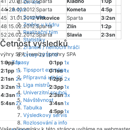
41
20.01.2012
Sparta
Kladno
1:0p
On-line
44
29.01.2012
A-tým
Sparta
Kometa
4:5p
Soupiska
45
31.01.2012
Vítkovice
Sparta
3:2sn
Změny v kádru
48
15.02.2012
Sparta
Zlín
1:2p
Realizační tým
52
26.02.2012
Sparta
Slavia
2:3sn
Statistiky
Četnost výsledků
Zranění / nemocní hráči
výhry SPA |
remízy |
prohry SPA
Dresy 2018/19
Zápasy
1:0pp
1x
0:1pp
1x
Tipsport extraliga
2:1pp
1x
0:1sn
1x
Přípravná utkání
2:1sn
2x
1:2pp
2x
Liga mistrů
3:2sn
1x
2:3pp
1x
Univerzitní souboj
4:3sn
1x
2:3sn
3x
Návštěvnost
5:4sn
2x
3:4sn
1x
Tabulka
4:5pp
1x
Výsledkový servis
Rozlosování a info
Vaše připomínky k této stránce uvítáme na webmaste