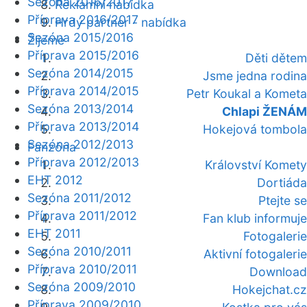
Sezóna 2016/2017
Reklamní nabídka
Příprava 2016/2017
Hrdý partner - nabídka
Sezóna 2015/2016
Žijeme
Příprava 2015/2016
Děti dětem
Sezóna 2014/2015
Jsme jedna rodina
Příprava 2014/2015
Petr Koukal a Kometa
Sezóna 2013/2014
Chlapi ŽENÁM
Příprava 2013/2014
Hokejová tombola
Sezóna 2012/2013
Fanzóna
Příprava 2012/2013
Království Komety
EHT 2012
Dortiáda
Sezóna 2011/2012
Ptejte se
Příprava 2011/2012
Fan klub informuje
EHT 2011
Fotogalerie
Sezóna 2010/2011
Aktivní fotogalerie
Příprava 2010/2011
Download
Sezóna 2009/2010
Hokejchat.cz
Příprava 2009/2010