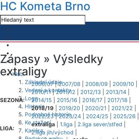
HC Kometa Brno
Zápasy »
Výsledky
extraligy
Klub
Základní údaje
2006/07
|
2007/08
|
2008/09
|
2009/10
|
Vedení a kontakty
2010/11
|
2011/12
|
2012/13
|
2013/14
|
Logo
SEZONA:
2014/15
|
2015/16
|
2016/17
|
2017/18
|
Historie
2018/19
|
2019/20
|
2020/21
|
2021/22
|
Podrobná historie
2022/23
|
2023/24
|
2024/25
|
2025/26
|
Ke stažení
extraliga
|
1.liga
|
2.liga sever/střed
|
LIGA:
Kariéra
2.liga jih/východ
|
Redakce webu