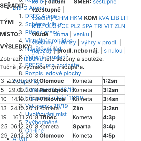
kolo
|
datum
|
SMĚR:
sestupně
|
SEŘADIT:
DRFG Arena
vzestupně
|
DRFG Arena
všechny
CHM
HKM
KOM
KVA
LIB
LIT
TÝM:
Schéma tribun
MBL
OLO
PCE
PLZ
SPA
TRI
VIT
ZLN
Plánek areny
MÍSTO:
všude
|
doma
|
venku
|
Virtuální prohlídka
všechny
|
remízy
|
výhry v prodl.
|
VÝSLEDKY:
Návštěvní řád
nájezdy
|
prodl. nebo náj.
|
s nulou
|
Veřejné bruslení
Zobrazit
tabulku
této sezóny a soutěže.
PRESS: pro novináře
Tučně je vyznačen tým soupeře.
Rozpis ledové plochy
3
22.09.2018
Olomouc
Kometa
1:2sn
Vstupenky
Permanentky 18/19
5
29.09.2018
Pardubice
Kometa
3:2sn
Přípravná utkání 18/19
10
14.10.2018
Vítkovice
Kometa
3:4sn
Vstupenky 18/19
13
24.10.2018
Kometa
Zlín
3:2sn
Uvolňování míst
19
16.11.2018
Třinec
Kometa
4:3p
Zvýhodněné
25
06.12.2018
Kometa
Sparta
3:4p
On-line
29
26.12.2018
Olomouc
Kometa
4:5p
A-tým