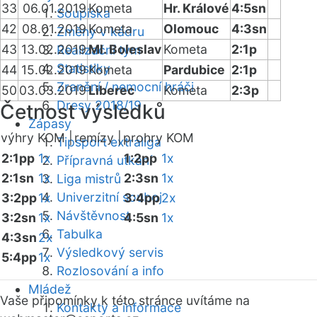
33
06.01.2019
Kometa
Hr. Králové
4:5sn
Soupiska
42
08.01.2019
Kometa
Olomouc
4:3sn
Změny v kádru
43
13.02.2019
Ml. Boleslav
Kometa
2:1p
Realizační tým
Statistiky
44
15.02.2019
Kometa
Pardubice
2:1p
Zranění / nemocní hráči
50
03.03.2019
Liberec
Kometa
2:3p
Dresy 2018/19
Četnost výsledků
Zápasy
výhry KOM |
remízy |
prohry KOM
Tipsport extraliga
2:1pp
1x
1:2pp
1x
Přípravná utkání
2:1sn
1x
2:3sn
1x
Liga mistrů
Univerzitní souboj
3:2pp
1x
3:4pp
2x
Návštěvnost
3:2sn
1x
4:5sn
1x
Tabulka
4:3sn
2x
Výsledkový servis
5:4pp
1x
Rozlosování a info
Mládež
Vaše připomínky k této stránce uvítáme na
Kontakty a informace