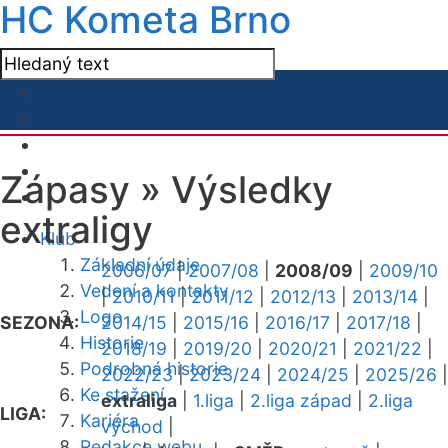
HC Kometa Brno
Zápasy »
Výsledky
extraligy
Klub
Základní údaje
2006/07
|
2007/08
|
2008/09
|
2009/10
Vedení a kontakty
|
2010/11
|
2011/12
|
2012/13
|
2013/14
|
Logo
SEZONA:
2014/15
|
2015/16
|
2016/17
|
2017/18
|
Historie
2018/19
|
2019/20
|
2020/21
|
2021/22
|
Podrobná historie
2022/23
|
2023/24
|
2024/25
|
2025/26
|
Ke stažení
extraliga
|
1.liga
|
2.liga západ
|
2.liga
LIGA:
Kariéra
východ
|
Redakce webu