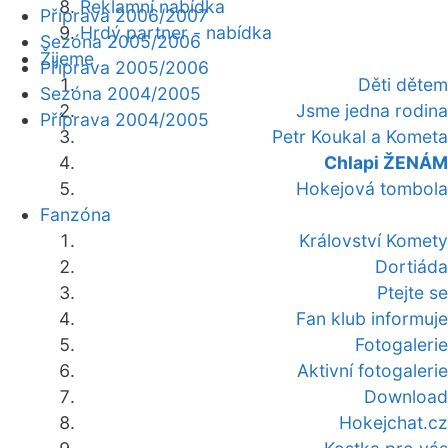
Reklamní nabídka
Příprava 2006/2007
Hrdý partner - nabídka
Sezóna 2005/2006
Žijeme
Příprava 2005/2006
Děti dětem
Sezóna 2004/2005
Jsme jedna rodina
Příprava 2004/2005
Petr Koukal a Kometa
Chlapi ŽENÁM
Hokejová tombola
Fanzóna
Království Komety
Dortiáda
Ptejte se
Fan klub informuje
Fotogalerie
Aktivní fotogalerie
Download
Hokejchat.cz