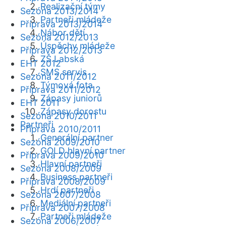
Realizační týmy
Sezóna 2013/2014
Partneři mládeže
Příprava 2013/2014
Nábor dětí
Sezóna 2012/2013
Úspěchy mládeže
Příprava 2012/2013
ZŠ Labská
EHT 2012
SMS servis
Sezóna 2011/2012
Týmová fota
Příprava 2011/2012
Zápasy juniorů
EHT 2011
Zápasy dorostu
Sezóna 2010/2011
Partneři
Příprava 2010/2011
Generální partner
Sezóna 2009/2010
GOLD hlavní partner
Příprava 2009/2010
Hlavní partneři
Sezóna 2008/2009
Business partneři
Příprava 2008/2009
Hrdí partneři
Sezóna 2007/2008
Mediální partneři
Příprava 2007/2008
Partneři mládeže
Sezóna 2006/2007