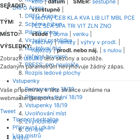
kolo
|
datum
|
SMĚR:
sestupně
|
SEŘADIT:
DRFG Arena
vzestupně
|
DRFG Arena
všechny
CEB
KLA
KVA
LIB
LIT
MBL
PCE
TÝM:
Schéma tribun
PLZ
SLA
SPA
TRI
VIT
ZLN
ZNO
Plánek areny
MÍSTO:
všude
|
doma
|
venku
|
Virtuální prohlídka
všechny
|
remízy
|
výhry v prodl.
|
VÝSLEDKY:
Návštěvní řád
nájezdy
|
prodl. nebo náj.
|
s nulou
|
Veřejné bruslení
Zobrazit
tabulku
této sezóny a soutěže.
PRESS: pro novináře
Zadaným parametrům nevyhovuje žádný zápas.
Rozpis ledové plochy
Vstupenky
Permanentky 18/19
Vaše připomínky k této stránce uvítáme na
Přípravná utkání 18/19
webmaster
@esports.cz.
Vstupenky 18/19
Tweet
Uvolňování míst
Tipsport extraliga
Zvýhodněné
Přípravná utkání
On-line
Liga mistrů
A-tým