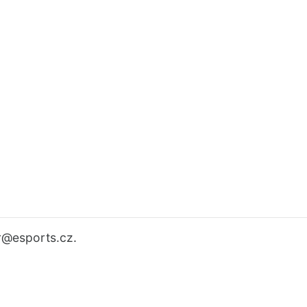
r
@esports.cz.