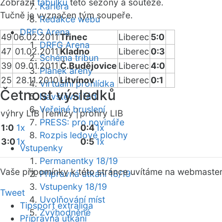
Zobrazit
tabulku
této sezóny a soutěže.
Kariéra
Tučně je vyznačen tým soupeře.
Redakce webu
DRFG Arena
49
06.02.2011
Třinec
Liberec
5:0
DRFG Arena
47
01.02.2011
Kladno
Liberec
0:3
Schéma tribun
39
09.01.2011
Č.Budějovice
Liberec
4:0
Plánek areny
25
28.11.2010
Litvínov
Liberec
0:1
Virtuální prohlídka
Četnost výsledků
Návštěvní řád
Veřejné bruslení
výhry LIB |
remízy |
prohry LIB
PRESS: pro novináře
1:0
1x
0:4
1x
Rozpis ledové plochy
3:0
1x
0:5
1x
Vstupenky
Permanentky 18/19
Vaše připomínky k této stránce uvítáme na webmaste
Přípravná utkání 18/19
Vstupenky 18/19
Tweet
Uvolňování míst
Tipsport extraliga
Zvýhodněné
Přípravná utkání