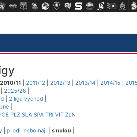
igy
2010/11
|
2011/12
|
2012/13
|
2013/14
|
2014/15
|
2015
|
2025/26
|
ed
|
2.liga východ
|
upně
|
PCE
PLZ
SLA
SPA
TRI
VIT
ZLN
y
|
prodl. nebo náj.
|
s nulou
|