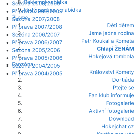
Reklamní nabídka
Sezóna 2008/2009
Hrdý partner - nabídka
Příprava 2008/2009
Žijeme
Sezóna 2007/2008
Děti dětem
Příprava 2007/2008
Jsme jedna rodina
Sezóna 2006/2007
Petr Koukal a Kometa
Příprava 2006/2007
Chlapi ŽENÁM
Sezóna 2005/2006
Hokejová tombola
Příprava 2005/2006
Fanzóna
Sezóna 2004/2005
Království Komety
Příprava 2004/2005
Dortiáda
Ptejte se
Fan klub informuje
Fotogalerie
Aktivní fotogalerie
Download
Hokejchat.cz