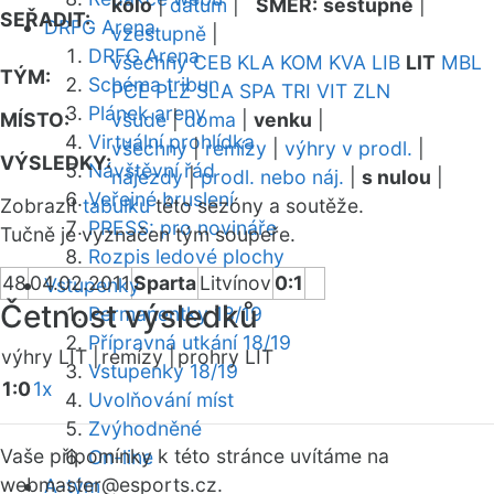
kolo
|
datum
|
SMĚR:
sestupně
|
SEŘADIT:
DRFG Arena
vzestupně
|
DRFG Arena
všechny
CEB
KLA
KOM
KVA
LIB
LIT
MBL
TÝM:
Schéma tribun
PCE
PLZ
SLA
SPA
TRI
VIT
ZLN
Plánek areny
MÍSTO:
všude
|
doma
|
venku
|
Virtuální prohlídka
všechny
|
remízy
|
výhry v prodl.
|
VÝSLEDKY:
Návštěvní řád
nájezdy
|
prodl. nebo náj.
|
s nulou
|
Veřejné bruslení
Zobrazit
tabulku
této sezóny a soutěže.
PRESS: pro novináře
Tučně je vyznačen tým soupeře.
Rozpis ledové plochy
48
04.02.2011
Sparta
Litvínov
0:1
Vstupenky
Četnost výsledků
Permanentky 18/19
Přípravná utkání 18/19
výhry LIT |
remízy |
prohry LIT
Vstupenky 18/19
1:0
1x
Uvolňování míst
Zvýhodněné
Vaše připomínky k této stránce uvítáme na
On-line
webmaster
@esports.cz.
A-tým