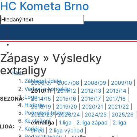
HC Kometa Brno
Zápasy »
Výsledky
extraligy
Klub
Základní údaje
2006/07
|
2007/08
|
2008/09
|
2009/10
|
Vedení a kontakty
2010/11
|
2011/12
|
2012/13
|
2013/14
|
Logo
SEZONA:
2014/15
|
2015/16
|
2016/17
|
2017/18
|
Historie
2018/19
|
2019/20
|
2020/21
|
2021/22
|
Podrobná historie
2022/23
|
2023/24
|
2024/25
|
2025/26
|
Ke stažení
extraliga
|
1.liga
|
2.liga západ
|
2.liga
LIGA:
Kariéra
střed
|
2.liga východ
|
Redakce webu