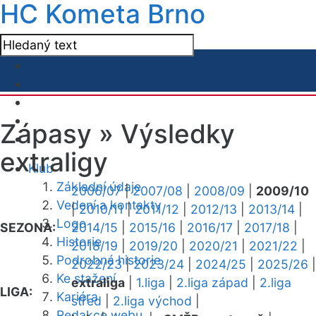
HC Kometa Brno
Zápasy »
Výsledky
extraligy
Klub
Základní údaje
2006/07
|
2007/08
|
2008/09
|
2009/10
Vedení a kontakty
|
2010/11
|
2011/12
|
2012/13
|
2013/14
|
Logo
SEZONA:
2014/15
|
2015/16
|
2016/17
|
2017/18
|
Historie
2018/19
|
2019/20
|
2020/21
|
2021/22
|
Podrobná historie
2022/23
|
2023/24
|
2024/25
|
2025/26
|
Ke stažení
extraliga
|
1.liga
|
2.liga západ
|
2.liga
LIGA:
Kariéra
střed
|
2.liga východ
|
Redakce webu