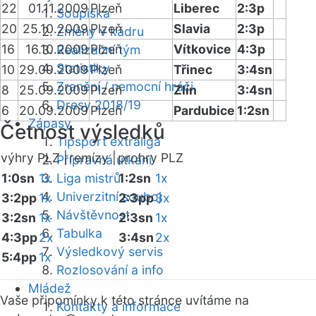
22
01.11.2009
Plzeň
Liberec
2:3p
Soupiska
20
25.10.2009
Plzeň
Slavia
2:3p
Změny v kádru
16
16.10.2009
Plzeň
Vítkovice
4:3p
Realizační tým
Statistiky
10
29.09.2009
Plzeň
Třinec
3:4sn
Zranění / nemocní hráči
8
25.09.2009
Plzeň
Zlín
3:4sn
Dresy 2018/19
6
20.09.2009
Plzeň
Pardubice
1:2sn
Zápasy
Četnost výsledků
Tipsport extraliga
výhry PLZ |
remízy |
prohry PLZ
Přípravná utkání
1:0sn
1x
Liga mistrů
1:2sn
1x
Univerzitní souboj
3:2pp
1x
2:3pp
3x
Návštěvnost
3:2sn
1x
2:3sn
1x
Tabulka
4:3pp
2x
3:4sn
2x
Výsledkový servis
5:4pp
1x
Rozlosování a info
Mládež
Vaše připomínky k této stránce uvítáme na
Kontakty a informace