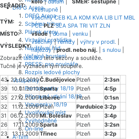
kolo
|
datum
|
SMĚR:
sestupně
|
SEŘADIT:
DRFG Arena
vzestupně
|
DRFG Arena
všechny
CEB
KLA
KOM
KVA
LIB
LIT
MBL
TÝM:
Schéma tribun
PCE
PLZ
SLA
SPA
TRI
VIT
ZLN
Plánek areny
MÍSTO:
všude
|
doma
|
venku
|
Virtuální prohlídka
všechny
|
remízy
|
výhry v prodl.
|
VÝSLEDKY:
Návštěvní řád
nájezdy
|
prodl. nebo náj.
|
s nulou
|
Veřejné bruslení
Zobrazit
tabulku
této sezóny a soutěže.
PRESS: pro novináře
Tučně je vyznačen tým soupeře.
Rozpis ledové plochy
43
22.01.2010
Č.Budějovice
Plzeň
2:3sn
Vstupenky
Permanentky 18/19
39
10.01.2010
Sparta
Plzeň
4:5p
Přípravná utkání 18/19
35
27.12.2009
Liberec
Plzeň
0:1sn
Vstupenky 18/19
32
11.12.2009
Plzeň
Pardubice
3:2p
Uvolňování míst
31
06.12.2009
Ml. Boleslav
Plzeň
3:4p
Zvýhodněné
26
17.11.2009
Sparta
Plzeň
3:2sn
On-line
23
13.11.2009
Třinec
Plzeň
3:2p
A-tým