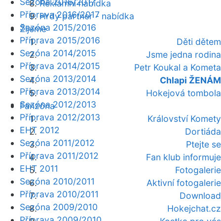
Sezóna 2016/2017
Reklamní nabídka
Příprava 2016/2017
Hrdý partner - nabídka
Sezóna 2015/2016
Žijeme
Příprava 2015/2016
Děti dětem
Sezóna 2014/2015
Jsme jedna rodina
Příprava 2014/2015
Petr Koukal a Kometa
Sezóna 2013/2014
Chlapi ŽENÁM
Příprava 2013/2014
Hokejová tombola
Sezóna 2012/2013
Fanzóna
Příprava 2012/2013
Království Komety
EHT 2012
Dortiáda
Sezóna 2011/2012
Ptejte se
Příprava 2011/2012
Fan klub informuje
EHT 2011
Fotogalerie
Sezóna 2010/2011
Aktivní fotogalerie
Příprava 2010/2011
Download
Sezóna 2009/2010
Hokejchat.cz
Příprava 2009/2010