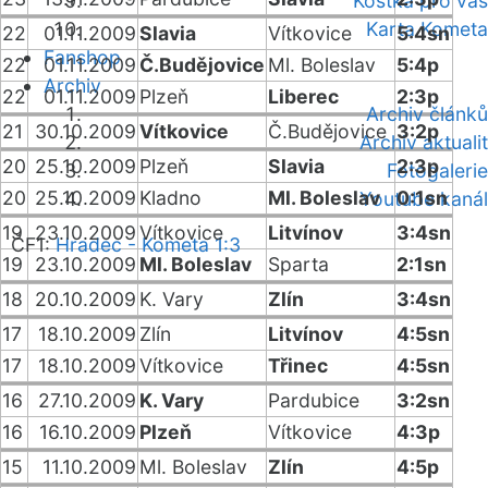
Kostka pro vás
Karta Kometa
22
01.11.2009
Slavia
Vítkovice
5:4sn
Fanshop
22
01.11.2009
Č.Budějovice
Ml. Boleslav
5:4p
Archiv
22
01.11.2009
Plzeň
Liberec
2:3p
Archiv článků
21
30.10.2009
Vítkovice
Č.Budějovice
3:2p
Archiv aktualit
20
25.10.2009
Plzeň
Slavia
2:3p
Fotogalerie
20
25.10.2009
Kladno
Ml. Boleslav
0:1sn
Youtube kanál
19
23.10.2009
Vítkovice
Litvínov
3:4sn
ČF1:
Hradec - Kometa 1:3
19
23.10.2009
Ml. Boleslav
Sparta
2:1sn
18
20.10.2009
K. Vary
Zlín
3:4sn
17
18.10.2009
Zlín
Litvínov
4:5sn
17
18.10.2009
Vítkovice
Třinec
4:5sn
16
27.10.2009
K. Vary
Pardubice
3:2sn
16
16.10.2009
Plzeň
Vítkovice
4:3p
15
11.10.2009
Ml. Boleslav
Zlín
4:5p