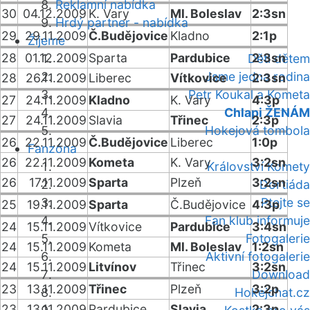
Reklamní nabídka
30
04.12.2009
K. Vary
Ml. Boleslav
2:3sn
Hrdý partner - nabídka
29
29.11.2009
Č.Budějovice
Kladno
2:1p
Žijeme
28
01.12.2009
Sparta
Pardubice
2:3sn
Děti dětem
Jsme jedna rodina
28
26.11.2009
Liberec
Vítkovice
2:3sn
Petr Koukal a Kometa
27
24.11.2009
Kladno
K. Vary
4:3p
Chlapi ŽENÁM
27
24.11.2009
Slavia
Třinec
2:3p
Hokejová tombola
26
22.11.2009
Č.Budějovice
Liberec
1:0p
Fanzóna
26
22.11.2009
Kometa
K. Vary
3:2sn
Království Komety
26
17.11.2009
Sparta
Plzeň
3:2sn
Dortiáda
Ptejte se
25
19.11.2009
Sparta
Č.Budějovice
4:3p
Fan klub informuje
24
15.11.2009
Vítkovice
Pardubice
3:4sn
Fotogalerie
24
15.11.2009
Kometa
Ml. Boleslav
1:2sn
Aktivní fotogalerie
24
15.11.2009
Litvínov
Třinec
3:2sn
Download
23
13.11.2009
Třinec
Plzeň
3:2p
Hokejchat.cz
23
13.11.2009
Pardubice
Slavia
2:3p