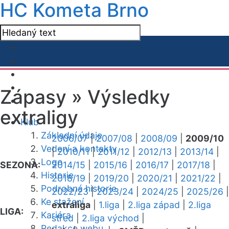
HC Kometa Brno
Zápasy »
Výsledky
extraligy
Klub
Základní údaje
2006/07
|
2007/08
|
2008/09
|
2009/10
Vedení a kontakty
|
2010/11
|
2011/12
|
2012/13
|
2013/14
|
Logo
SEZONA:
2014/15
|
2015/16
|
2016/17
|
2017/18
|
Historie
2018/19
|
2019/20
|
2020/21
|
2021/22
|
Podrobná historie
2022/23
|
2023/24
|
2024/25
|
2025/26
|
Ke stažení
extraliga
|
1.liga
|
2.liga západ
|
2.liga
LIGA:
Kariéra
střed
|
2.liga východ
|
Redakce webu