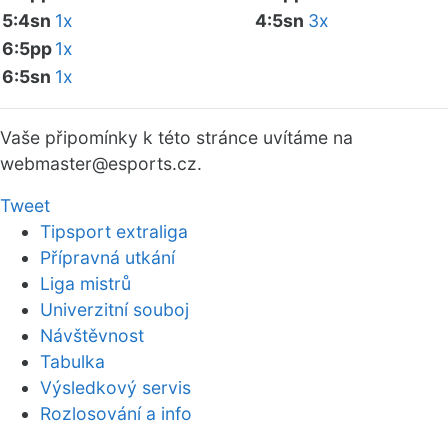
5:4sn
1x
4:5sn
3x
6:5pp
1x
6:5sn
1x
Vaše připomínky k této stránce uvítáme na
webmaster
@esports.cz.
Tweet
Tipsport extraliga
Přípravná utkání
Liga mistrů
Univerzitní souboj
Návštěvnost
Tabulka
Výsledkový servis
Rozlosování a info