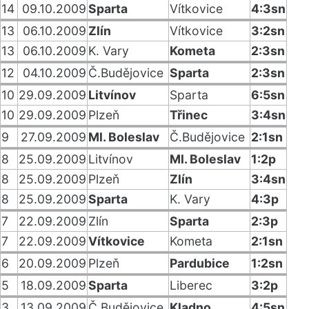
14
09.10.2009
Sparta
Vítkovice
4:3sn
13
06.10.2009
Zlín
Vítkovice
3:2sn
13
06.10.2009
K. Vary
Kometa
2:3sn
12
04.10.2009
Č.Budějovice
Sparta
2:3sn
10
29.09.2009
Litvínov
Sparta
6:5sn
10
29.09.2009
Plzeň
Třinec
3:4sn
9
27.09.2009
Ml. Boleslav
Č.Budějovice
2:1sn
8
25.09.2009
Litvínov
Ml. Boleslav
1:2p
8
25.09.2009
Plzeň
Zlín
3:4sn
8
25.09.2009
Sparta
K. Vary
4:3p
7
22.09.2009
Zlín
Sparta
2:3p
7
22.09.2009
Vítkovice
Kometa
2:1sn
6
20.09.2009
Plzeň
Pardubice
1:2sn
5
18.09.2009
Sparta
Liberec
3:2p
3
13.09.2009
Č.Budějovice
Kladno
4:5sn