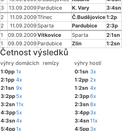
3
13.09.2009
Pardubice
K. Vary
3:4sn
2
11.09.2009
Třinec
Č.Budějovice
1:2p
2
11.09.2009
Sparta
Pardubice
2:3p
1
09.09.2009
Vítkovice
Sparta
2:1sn
1
09.09.2009
Pardubice
Zlín
1:2sn
Četnost výsledků
výhry domácích
remízy
výhry hostí
1:0pp
1x
0:1sn
3x
2:1pp
4x
1:2pp
2x
2:1sn
9x
1:2sn
4x
3:2pp
5x
2:3pp
6x
3:2sn
11x
2:3sn
8x
4:3pp
5x
3:4pp
3x
4:3sn
4x
3:4sn
11x
5:4pp
1x
4:5pp
3x