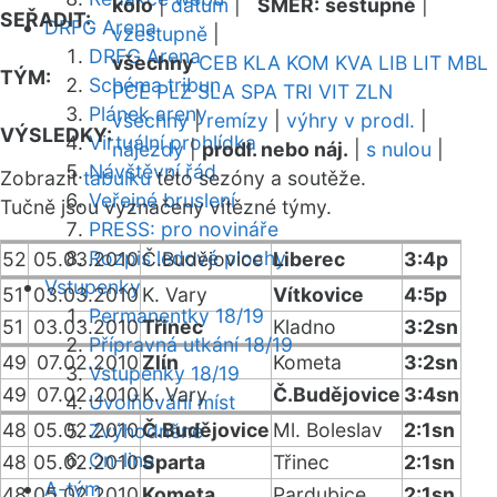
kolo
|
datum
|
SMĚR:
sestupně
|
SEŘADIT:
DRFG Arena
vzestupně
|
DRFG Arena
všechny
CEB
KLA
KOM
KVA
LIB
LIT
MBL
TÝM:
Schéma tribun
PCE
PLZ
SLA
SPA
TRI
VIT
ZLN
Plánek areny
všechny
|
remízy
|
výhry v prodl.
|
VÝSLEDKY:
Virtuální prohlídka
nájezdy
|
prodl. nebo náj.
|
s nulou
|
Návštěvní řád
Zobrazit
tabulku
této sezóny a soutěže.
Veřejné bruslení
Tučně jsou vyznačeny vítězné týmy.
PRESS: pro novináře
Rozpis ledové plochy
52
05.03.2010
Č.Budějovice
Liberec
3:4p
Vstupenky
51
03.03.2010
K. Vary
Vítkovice
4:5p
Permanentky 18/19
51
03.03.2010
Třinec
Kladno
3:2sn
Přípravná utkání 18/19
49
07.02.2010
Zlín
Kometa
3:2sn
Vstupenky 18/19
49
07.02.2010
K. Vary
Č.Budějovice
3:4sn
Uvolňování míst
48
05.02.2010
Č.Budějovice
Ml. Boleslav
2:1sn
Zvýhodněné
On-line
48
05.02.2010
Sparta
Třinec
2:1sn
A-tým
48
05.02.2010
Kometa
Pardubice
2:1sn